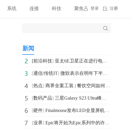
系统
连接
科技
聚焦
登录
注册
新闻
[
前沿科技
]
亚太6E卫星正在进行电测工作 计划于明年由长征二号丙运
[
通信/传统IT
]
微软表示在明年下半年会在MSAN、Bing Search和Win11系统
[
热点
]
商界全案工装 | 餐饮空间如何时代潮流的装饰设计新理念？
[
数码产品
]
三星Galaxy S23 Ultra峰值亮度为1750nit 与Galaxy S22 Ultra相同
[
硬件
]
Finalmouse发布LED全显屏机械键盘：配备了CPU和GPU
[
业界
]
Epic将开始为Epic系列中的许多老游戏关闭过时的在线服务