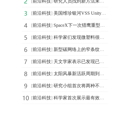
[
前沿科技
]
研究人员找到新方法来代替普通金属与单层材料连接
[
前沿科技
]
美国维珍银河VSS Unity载人飞船试飞成功 进入亚轨道太
[
前沿科技
]
SpaceX下一次猎鹰重型火箭发射时间从2021年7月推迟到2021年10月
[
前沿科技
]
科学家们发现微塑料很容易积聚在被称为海鞘的海洋无脊椎
[
前沿科技
]
新型碳网络上的窄条纹的行为像金属 可用作未来碳基电子
[
前沿科技
]
天文学家表示已发现已知最古老的螺旋星系 形成于124亿年前
[
前沿科技
]
太阳风暴新活跃周期到来 强大的空间天气有可能在地球上
[
前沿科技
]
研究小组首次将两种不同的等离子体技术结合起来 建立新
[
前沿科技
]
科学家首次展示最有效的“光学整流天线” 即从热能中获