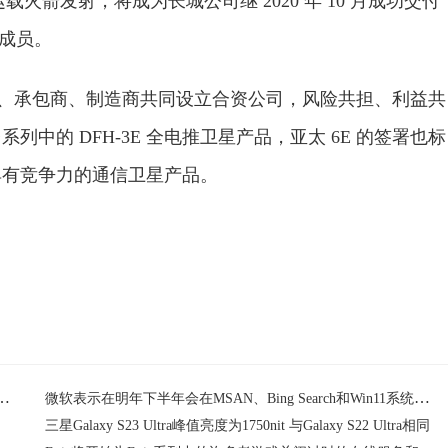
丙运载火箭发射，将成为长城公司继 2020 年 10 月成功交付
新成员。
营商、承包商、制造商共同设立合资公司，风险共担、利益共
中的 DFH-3E 全电推卫星产品，亚太 6E 的签署也标
具有竞争力的通信卫星产品。
工作 计划于明年由长征二号丙运载火箭发射
微软表示在明年下半年会在MSAN、Bing Search和Win11系统中的小组件面板中提供广告
三星Galaxy S23 Ultra峰值亮度为1750nit 与Galaxy S22 Ultra相同