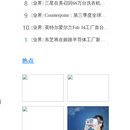
[
业界
]
三星在美召回66万台洗衣机：运行时可能会发生短路或过热
[
业界
]
Counterpoint：第三季度全球智能手机市场营收年同比下降3
[
业界
]
英特尔爱尔兰Fab 34工厂首台EUV光刻机开机并产生13.5nm
[
业界
]
东芝将在姬路半导体工厂新建生产设施 将于2024年6月开工
热点
号