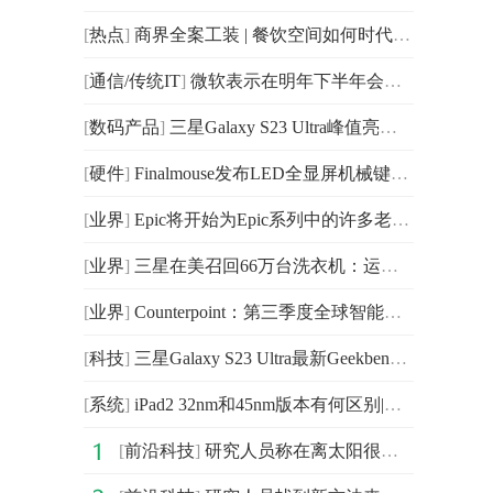
[
热点
]
商界全案工装 | 餐饮空间如何时代潮流的装饰设计新理念？
[
通信/传统IT
]
微软表示在明年下半年会在MSAN、Bing Search和Win11系统
[
数码产品
]
三星Galaxy S23 Ultra峰值亮度为1750nit 与Galaxy S22 Ultra相同
[
硬件
]
Finalmouse发布LED全显屏机械键盘：配备了CPU和GPU
[
业界
]
Epic将开始为Epic系列中的许多老游戏关闭过时的在线服务
[
业界
]
三星在美召回66万台洗衣机：运行时可能会发生短路或过热
[
业界
]
Counterpoint：第三季度全球智能手机市场营收年同比下降3
[
科技
]
三星Galaxy S23 Ultra最新Geekbench跑分出炉 多核分数为5179分
[
系统
]
iPad2 32nm和45nm版本有何区别|环球实时
[
前沿科技
]
研究人员称在离太阳很远的彗星中发现了金属蒸气