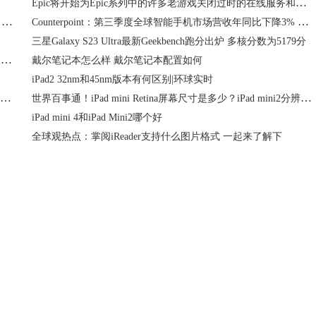
Epic将开始为Epic系列中的许多老游戏关闭过时的在线服务和服务器
三星在美召回66万台洗衣机：运行时可能会发生短路或过热，有发生火灾的风险
Counterpoint：第三季度全球智能手机市场营收年同比下降3% 略高于1000亿美元
三星Galaxy S23 Ultra最新Geekbench跑分出炉 多核分数为5179分
英特尔爱尔兰Fab 34工厂首台EUV光刻机开机并产生13.5nm波长的光
戴尔笔记本怎么样 戴尔笔记本配置如何
iPad2 32nm和45nm版本有何区别|环球实时
每日热点：iOS5.1.1完美越狱教程 可完美越狱iOS 5.1.1的设备列表
世界百事通！iPad mini Retina屏幕尺寸是多少？iPad mini2分辨率是多少？
iPad mini 4和iPad Mini2哪个好
全球观热点：掌阅iReader支持什么图片格式 一起来了解下