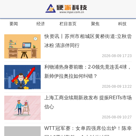
要闻
经济
栏目首页
聚焦
科技
快资讯丨苏州市相城区黄桥街道:立秋尝
冰粉 清凉伴同行
2026-08-09 17:23
利物浦热身赛前瞻：2-0领先竟连丢4球，
新帅伊拉奥拉如何纠错？
2026-08-09 13:22
上海工商业续期新政发布 提振REITs市场
信心
2026-08-09 10:27
WTT冠军赛：女单四强席位出炉！陈幸