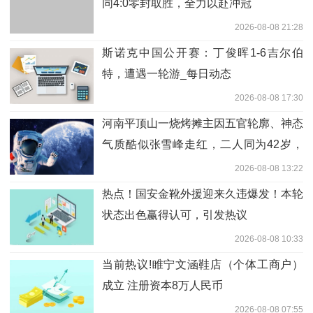
同4:0零封取胜，全力以赴冲冠
2026-08-08 21:28
斯诺克中国公开赛：丁俊晖1-6吉尔伯
特，遭遇一轮游_每日动态
2026-08-08 17:30
河南平顶山一烧烤摊主因五官轮廓、神态
气质酷似张雪峰走红，二人同为42岁，
家中都有一个女儿；张雪峰曾表示要开一
2026-08-08 13:22
家烤肉店|焦点要闻
热点！国安金靴外援迎来久违爆发！本轮
状态出色赢得认可，引发热议
2026-08-08 10:33
当前热议!睢宁文涵鞋店（个体工商户）
成立 注册资本8万人民币
2026-08-08 07:55