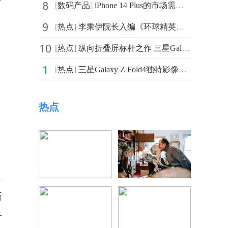
[
数码产品
]
iPhone 14 Plus的市场需求明显低于预期 以至于苹果此
[
热点
]
李乘伊院长入编《环球精英》杂志封面人物
[
热点
]
纵向折叠屏标杆之作 三星Galaxy Z Flip4所及之处皆是创新
[
热点
]
三星Galaxy Z Fold4独特影像体验 助力用户记录美好生活
热点
型
断
子