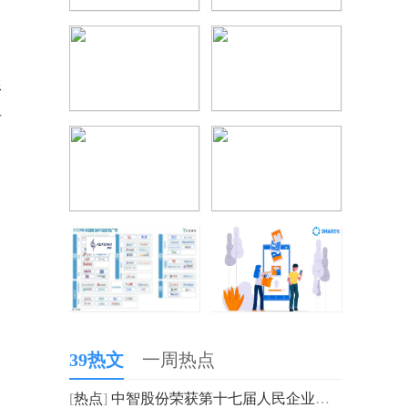
形
百
，
39热文
一周热点
[
热点
]
中智股份荣获第十七届人民企业社会责任奖“年度案例奖”