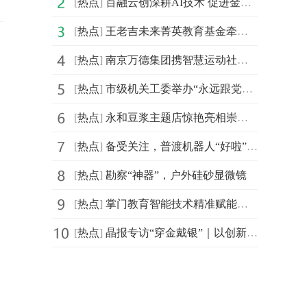
[
热点
]
百融云创深耕AI技术 促进金融机构盘活存量客户
[
热点
]
王老吉未来菁英教育基金牵手汕头大学首设 “刺柠吉奖学
[
热点
]
南京万德集团携智慧运动社区解决方案精彩亮相2021体博会
[
热点
]
市级机关工委举办“永远跟党走，建功新时代”庆祝建党百
[
热点
]
永和豆浆主题店惊艳亮相崇明花博会，成新晋网红打卡地
[
热点
]
备受关注，普渡机器人“好啦”亮相2021中国连锁餐饮峰会
[
热点
]
勘察“神器”，户外硅砂显微镜
[
热点
]
掌门教育智能技术精准赋能个性化教学 品质课程助力信息
[
热点
]
晶报专访“穿金戴银”｜以创新突破界限，创造无限可能