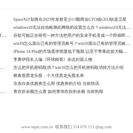
SpaceX计划将在2023年发射至少11颗商业GTO或GEO轨道卫星
windows10无法自动检测此网络的设置怎么办？windows10无法自动检测此网络的设置解决方法
特斯拉将在硅谷中部设立一个大型办事处 开展一项大规模的IT人才招聘活动
谷歌可能正在研究一种方法把用户的安卓手机变成一个即插即用的USB网络摄像头
win10怎么退出已有的管理员账号？win10退出已有的管理员账号方法介绍
iPhone 14 Plus的市场需求明显低于预期 以至于苹果此前大幅削减了其相关组件订单
李乘伊院长入编《环球精英》杂志封面人物
怎么操作？windows10注册表修改分辨率方法介绍
怎么把开机密码取消？win10怎么把开机密码取消掉方法介绍
粮食股票龙头股，十大优质龙头股名单
京东白条优惠券怎么用 优惠券的介绍-当前快讯
招商银行可以跨行取现金吗 招商银行能够跨行取现金吗 -天天微速讯
查存折余额怎么查 如何查询存折的余额 当前热闻
www.inpai.com.cn 联系我们:514 676 113 @qq.com