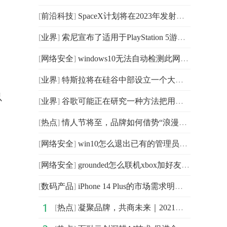
[
前沿科技
]
SpaceX计划将在2023年发射至少11颗商业GTO或GEO轨道卫星
[
业界
]
索尼宣布了适用于PlayStation 5游戏主机的系统测试版本更新
[
网络安全
]
windows10无法自动检测此网络的设置怎么办？windows10无
[
业界
]
特斯拉将在硅谷中部设立一个大型办事处 开展一项大规模
以
[
业界
]
谷歌可能正在研究一种方法把用户的安卓手机变成一个即插
[
热点
]
情人节将至，品牌如何借势“浪漫经济”营销？
[
网络安全
]
win10怎么退出已有的管理员账号？win10退出已有的管理员
[
网络安全
]
grounded怎么联机xbox加好友？grounded联机方法介绍
[
数码产品
]
iPhone 14 Plus的市场需求明显低于预期 以至于苹果此
[
热点
]
凝聚品牌，共商未来｜2021中国企业品牌建设峰会暨媒体发