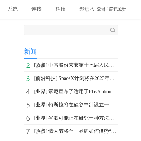
系统
连接
科技
聚焦
栏目首页
登录
注册
新闻
[
热点
]
中智股份荣获第十七届人民企业社会责任奖“年度案例奖”
[
前沿科技
]
SpaceX计划将在2023年发射至少11颗商业GTO或GEO轨道卫星
[
业界
]
索尼宣布了适用于PlayStation 5游戏主机的系统测试版本更新
[
业界
]
特斯拉将在硅谷中部设立一个大型办事处 开展一项大规模
[
业界
]
谷歌可能正在研究一种方法把用户的安卓手机变成一个即插
[
热点
]
情人节将至，品牌如何借势“浪漫经济”营销？
益