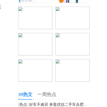
范
39热文
一周热点
[
热点
]
好车不难买 来逛优信二手车合肥大卖场