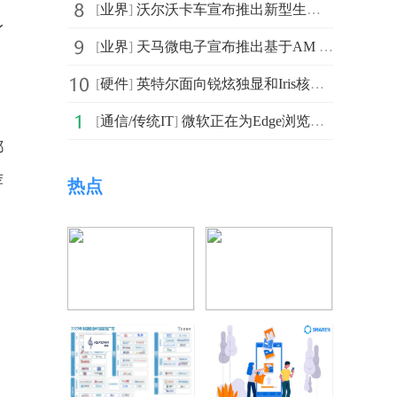
[
业界
]
沃尔沃卡车宣布推出新型生物液化天然气重卡 大幅降低碳
身
[
业界
]
天马微电子宣布推出基于AM Mini-LED技术的车载显示背光
[
硬件
]
英特尔面向锐炫独显和Iris核显用户推送了31.0.101.4091驱
[
通信/传统IT
]
微软正在为Edge浏览器测试新特性 通过最小化工具条来提
都
荐
热点