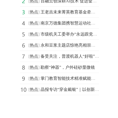
[
热点
]
百融云创深耕AI技术 促进金融机构盘活存量客户
[
热点
]
王老吉未来菁英教育基金牵手汕头大学首设 “刺柠吉奖学
[
热点
]
南京万德集团携智慧运动社区解决方案精彩亮相2021体博会
[
热点
]
市级机关工委举办“永远跟党走，建功新时代”庆祝建党百
[
热点
]
永和豆浆主题店惊艳亮相崇明花博会，成新晋网红打卡地
[
热点
]
备受关注，普渡机器人“好啦”亮相2021中国连锁餐饮峰会
[
热点
]
勘察“神器”，户外硅砂显微镜
[
热点
]
掌门教育智能技术精准赋能个性化教学 品质课程助力信息
[
热点
]
晶报专访“穿金戴银”｜以创新突破界限，创造无限可能