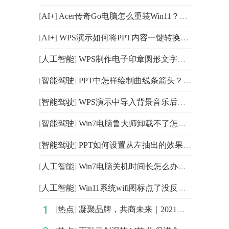
[
AI+
]
Acer传奇Go电脑怎么重装Win11？Acer传奇Go电脑一键重装Wi
[
AI+
]
WPS演示如何将PPT内容一键转换成为视频？WPS演示将PPT内
[
人工智能
]
WPS制作电子印章圆形文字怎么制作？WPS制作电子印章圆形
[
智能驾驶
]
PPT中怎样绘制曲线条箭头？PPT绘制曲线条箭头的方法
[
智能驾驶
]
WPS演示中导入背景音乐后怎么取消？WPS演示中取消背景音
[
智能驾驶
]
Win7电脑鲁大师卸载不了怎么回事？Win7电脑无法卸载鲁大
[
智能驾驶
]
PPT如何设置从左抽出的效果？PPT中插入从左抽出效果的方法
[
人工智能
]
Win7电脑关机时间长怎么办？Win7关机慢的快速简单处理方法
[
人工智能
]
Win11系统wifi图标点了没反应怎么办？Win11wifi图标点了
[
热点
]
凝聚品牌，共商未来｜2021中国企业品牌建设峰会暨媒体发