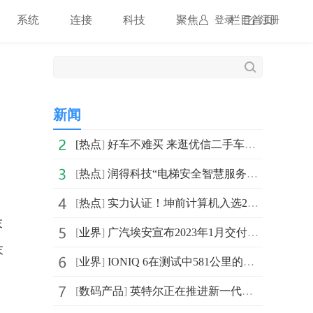
系统
连接
科技
聚焦
栏目首页
登录
注册
新闻
[
热点
]
好车不难买 来逛优信二手车合肥大卖场
[
热点
]
润得科技“电梯安全智慧服务商” 为电梯安全保驾护航
，
[
热点
]
实力认证！坤前计算机入选2022中国精选60强信创厂商
末
[
业界
]
广汽埃安宣布2023年1月交付新车10206辆
末
[
业界
]
IONIQ 6在测试中581公里的最高续航里程 超过特斯拉Mode
[
数码产品
]
英特尔正在推进新一代锐炫“B”系列GPU的开发