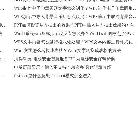
如何将PPT内容一键转换成为视频？WPS演示将PPT内容一键转换成为视频的方法介绍
WPS制作电子印章圆形文字怎么制作？WPS制作电子印章圆形文字制作方法
WPS演示中导入背景音乐后怎么取消？WPS演示中取消背景音乐的方法介绍
Win7电脑鲁大师卸载不了怎么回事？Win7电脑无法卸载鲁大师解决方法
PPT如何设置从左抽出的效果？PPT中插入从左抽出效果的方法
Win11系统wifi图标点了没反应怎么办？Win11wifi图标点了没反应的解决方法
法
WPS文本内容怎么进行格式化处理？WPS文本内容进行格式化处理教学
是怎么回事？Word序号与文字间距过大怎么解决？
Word文字怎么转换成表格？Word文字转换成表格的方法
WPS文档怎么快速生成标题目录？WPS文档快速生成标题目录操作教学
润得科技“电梯安全智慧服务商” 为电梯安全保驾护航
电脑屏幕显示＂输入不支持＂怎么办 具体详细介绍
脑密码忘记了怎么办 电脑开机密码忘了的解决方法与步骤
fastboot是什么意思 fastboot模式怎么进入