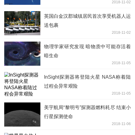
2018-11-02
英国白金汉郡城镇居民首次享受机器人运
送包裹
2018-11-02
物理学家研究发现 暗物质中可能存活着
暗生命
2018-11-05
InSight探测器将登陆火星 NASA称着陆
过程会异常艰险
2018-11-05
美宇航局“黎明号”探测器燃料耗尽 结束小
行星探测使命
2018-11-06