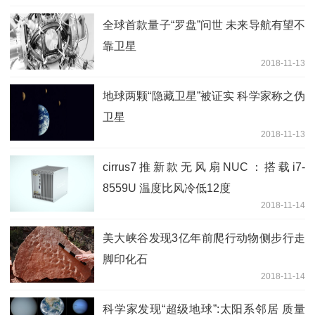
全球首款量子“罗盘”问世 未来导航有望不
靠卫星
2018-11-13
地球两颗“隐藏卫星”被证实 科学家称之伪
卫星
2018-11-13
cirrus7推新款无风扇NUC：搭载i7-
8559U 温度比风冷低12度
2018-11-14
美大峡谷发现3亿年前爬行动物侧步行走
脚印化石
2018-11-14
科学家发现“超级地球”:太阳系邻居 质量