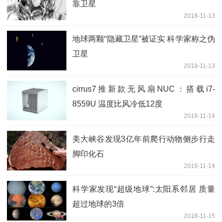
靠卫星
2018-11-13
地球两颗“隐藏卫星”被证实 科学家称之伪
卫星
2018-11-13
cirrus7推新款无风扇NUC：搭载i7-
8559U 温度比风冷低12度
2018-11-14
美大峡谷发现3亿年前爬行动物侧步行走
脚印化石
2018-11-14
科学家发现“超级地球”:太阳系邻居 质量
超过地球的3倍
2018-11-15