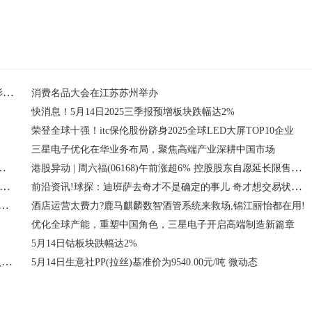
济宁市任城区金城街道后刘社区开展“以诚铸魂 以信树风”观影活动_焦点关注
消费名品大会在江苏苏州举办
快消息！5月14日2025三季报预增板块跌幅达2%
荣登全球十强！itc保伦股份跻身2025全球LED大屏TOP10企业
三星电子优化在华业务布局，聚焦高端产业深耕中国市场
经营部（个体工商户）成立 注册资本6万人民币
港股异动 | 周六福(06168)午前涨超6% 控股股东自愿延长限售期 一季度纯利同比增近三成
县龙仙镇俊浪木材经销行（个体工商户）成立 注册资本5万人民币
前沿资讯!球探：迪班萨去奇才不是确定的事儿 奇才想交易状元签？
证券：AR眼镜光学方案逐步聚焦 光波导演进、材料革新与微显示升级
酒店运营太费力?鹿马麒麟数智酒管系统来救场,锦江丽怡都在用!
优化全球产能，重塑中国角色，三星电子开启高端制造新篇章
5月14日钴板块跌幅达2%
时讯：为什么女朋友觉得年入百万是很简单的事呢？网友：认知不够
5月14日生意社PP(拉丝)基准价为9540.00元/吨 微动态