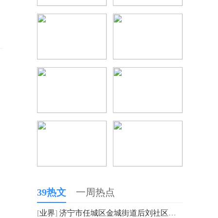
39热文
一周热点
[
业界
]
济宁市任城区金城街道后刘社区开展“以诚铸魂 以信树风”观影活动_焦点关注