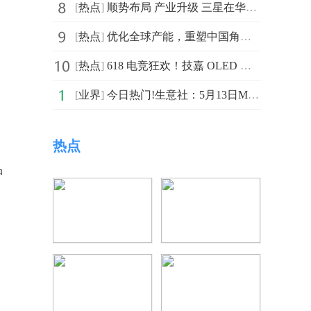
[
热点
]
顺势布局 产业升级 三星在华战略转型稳步推进
[
热点
]
优化全球产能，重塑中国角色，三星电子开启高端制造新篇章
[
热点
]
618 电竞狂欢！技嘉 OLED 显示器四大旗舰精选推荐
[
业界
]
今日热门!生意社：5月13日MB钴报价
热点
品