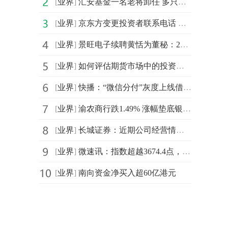
[
业界
]
汇安基金一名老将卸任 多只产品任职回报不佳|焦点滚动
[
业界
]
京东方变更投资者联系电话 每日动态
[
业界
]
景旺电子续聘黄恬为董秘：2024年薪酬155万 今年一季度公司净利增长2%
[
业界
]
如何评估期货市场中的投资回报率？-今日热讯
[
业界
]
快播：“微信分付”灰度上线借款功能
[
业界
]
渝农商行跌1.49% 涨幅垫底银行板块
[
业界
]
长城证券：近期公司经营情况及内外部经营环境未发生重大变化-热门看点
[
业界
]
微速讯：指数超越3674.4点，市场为何感受不到赚钱效应？
[
业界
]
南向资金净买入超60亿港元