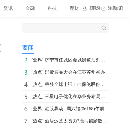
资讯
金融
科技
理财
财经
知识
登录
注册
股
要闻
[
业界
]
济宁市任城区金城街道后刘社区开展“以诚铸魂 以信树风”观影活动_焦点关注
[
热点
]
消费名品大会在江苏苏州举办
[
热点
]
荣登全球十强！itc保伦股份跻身2025全球LED大屏TOP10企业
[
热点
]
三星电子优化在华业务布局，聚焦高端产业深耕中国市场
[
业界
]
港股异动 | 周六福(06168)午前涨超6% 控股股东自愿延长限售期 一季度纯利同比增近三成
[
热点
]
酒店运营太费力?鹿马麒麟数智酒管系统来救场,锦江丽怡都在用!