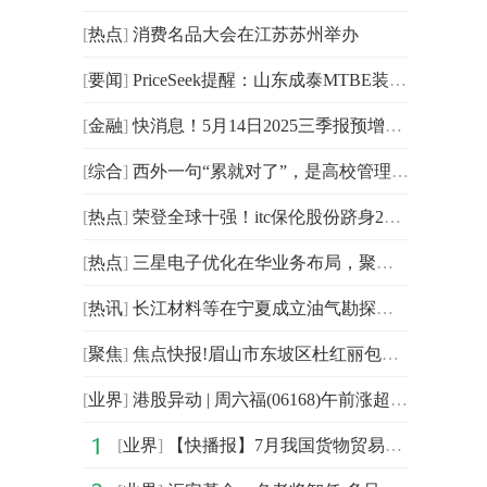
[
热点
]
消费名品大会在江苏苏州举办
[
要闻
]
PriceSeek提醒：山东成泰MTBE装置开工报价下调-天天快报
[
金融
]
快消息！5月14日2025三季报预增板块跌幅达2%
[
综合
]
西外一句“累就对了”，是高校管理该有的样子 每日快播
[
热点
]
荣登全球十强！itc保伦股份跻身2025全球LED大屏TOP10企业
[
热点
]
三星电子优化在华业务布局，聚焦高端产业深耕中国市场
[
热讯
]
长江材料等在宁夏成立油气勘探开发公司 焦点热议
[
聚焦
]
焦点快报!眉山市东坡区杜红丽包装经营部（个体工商户）成立 注册资本6万人民币
[
业界
]
港股异动 | 周六福(06168)午前涨超6% 控股股东自愿延长限售期 一季度纯利同比增近三成
[
业界
]
【快播报】7月我国货物贸易进出口同比增长6.7% 增速创年内新高