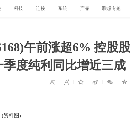
焦
科技
连接
系统
产品
联想专题
6168)午前涨超6% 控股
一季度纯利同比增近三成
(资料图)