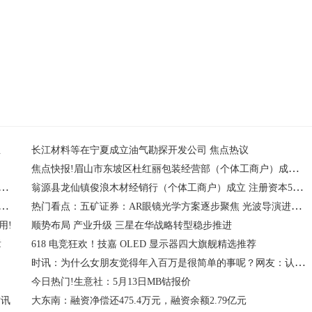
业
长江材料等在宁夏成立油气勘探开发公司 焦点热议
焦点快报!眉山市东坡区杜红丽包装经营部（个体工商户）成立 注册资本6万人民币
六福(06168)午前涨超6% 控股股东自愿延长限售期 一季度纯利同比增近三成
翁源县龙仙镇俊浪木材经销行（个体工商户）成立 注册资本5万人民币
球探：迪班萨去奇才不是确定的事儿 奇才想交易状元签？
热门看点：五矿证券：AR眼镜光学方案逐步聚焦 光波导演进、材料革新与微显示升级
用!
顺势布局 产业升级 三星在华战略转型稳步推进
章
618 电竞狂欢！技嘉 OLED 显示器四大旗舰精选推荐
时讯：为什么女朋友觉得年入百万是很简单的事呢？网友：认知不够
今日热门!生意社：5月13日MB钴报价
时讯
大东南：融资净偿还475.4万元，融资余额2.79亿元