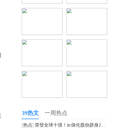
利
39热文
一周热点
天
[
热点
]
荣登全球十强！itc保伦股份跻身2025全球LED大屏TOP10企业
核