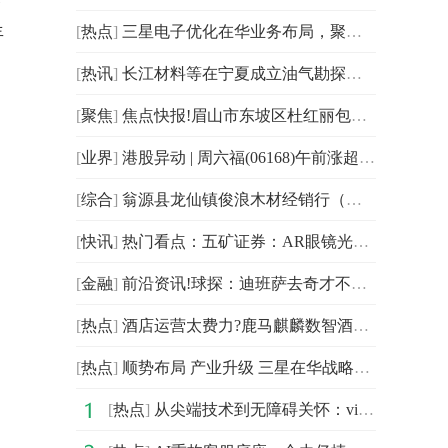
年
[
热点
]
三星电子优化在华业务布局，聚焦高端产业深耕中国市场
[
热讯
]
长江材料等在宁夏成立油气勘探开发公司 焦点热议
[
聚焦
]
焦点快报!眉山市东坡区杜红丽包装经营部（个体工商户）成立 注册资本6万人民币
[
业界
]
港股异动 | 周六福(06168)午前涨超6% 控股股东自愿延长限售期 一季度纯利同比增近三成
[
综合
]
翁源县龙仙镇俊浪木材经销行（个体工商户）成立 注册资本5万人民币
[
快讯
]
热门看点：五矿证券：AR眼镜光学方案逐步聚焦 光波导演进、材料革新与微显示升级
[
金融
]
前沿资讯!球探：迪班萨去奇才不是确定的事儿 奇才想交易状元签？
[
热点
]
酒店运营太费力?鹿马麒麟数智酒管系统来救场,锦江丽怡都在用!
[
热点
]
顺势布局 产业升级 三星在华战略转型稳步推进
[
热点
]
从尖端技术到无障碍关怀：vivo携多项创新成果亮相联通合作伙伴大会