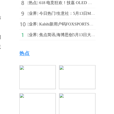
[
热点
]
618 电竞狂欢！技嘉 OLED 显示器四大旗舰精选推荐
[
业界
]
今日热门!生意社：5月13日MB钴报价
布
[
业界
]
Kalshi新用户码FOXSPORTS领10美元 骑士活塞G5开打
[
业界
]
焦点简讯:海博思创5月13日大宗交易成交1280.35万元
同
竞
热点