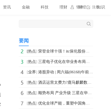
资讯
金融
科技
理财
财经
知识
登录
注册
要闻
[
热点
]
荣登全球十强！itc保伦股份跻身2025全球LED大屏TOP10企业
[
热点
]
三星电子优化在华业务布局，聚焦高端产业深耕中国市场
[
业界
]
港股异动 | 周六福(06168)午前涨超6% 控股股东自愿延长限售期 一季度纯利同比增近三成
[
热点
]
酒店运营太费力?鹿马麒麟数智酒管系统来救场,锦江丽怡都在用!
中
[
热点
]
顺势布局 产业升级 三星在华战略转型稳步推进
值
[
热点
]
优化全球产能，重塑中国角色，三星电子开启高端制造新篇章
业