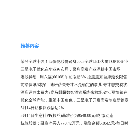
关键词：
推荐内容
荣登全球十强！itc保伦股份跻身2025全球LED大屏TOP10企
三星电子优化在华业务布局，聚焦高端产业深耕中国市场
港股异动 | 周
前沿资讯!
酒店运营太费力?鹿马麒麟数智酒管系统来救场,锦江丽怡都在
优化全球产能，重塑中国角色，三星电子开启高端制造新篇
5月14日钴板块跌幅达2%
5月14日生意社PP(拉丝)基准价为9540.00元/吨 微动态
杭氧股份：融资净买入770.42万元，融资余额5.85亿元-每日