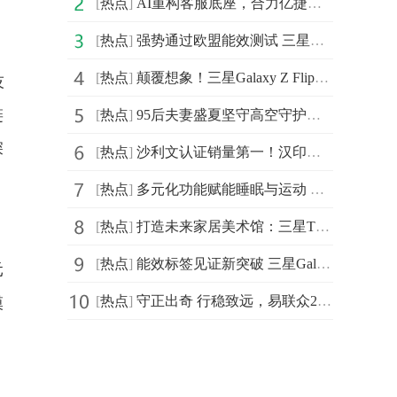
[
热点
]
AI重构客服底座，合力亿捷入选《2025中国企业数智化转型升级服务全景图》
[
热点
]
强势通过欧盟能效测试 三星Galaxy Z Flip7|Z Flip7 FE耐用性太出色
[
热点
]
颠覆想象！三星Galaxy Z Flip7灵活拍摄方式让创作更自由、更简单
技
链
[
热点
]
95后夫妻盛夏坚守高空守护万家清凉 京东以旧换新享国补再送外卖券
深
[
热点
]
沙利文认证销量第一！汉印便携A4打印机如何引爆新蓝海
[
热点
]
多元化功能赋能睡眠与运动 三星Galaxy Watch8系列初体验
[
热点
]
打造未来家居美术馆：三星The Frame画壁艺术电视凭何成为客厅空间主角？
[
热点
]
能效标签见证新突破 三星Galaxy Z Flip7系列带给用户更安心的体验
元
[
热点
]
守正出奇 行稳致远，易联众2025年度年中工作会议顺利召开
模