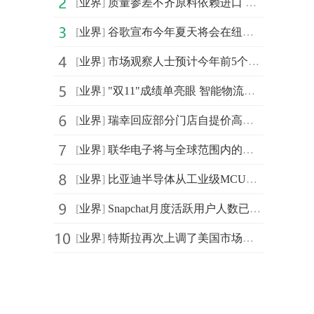
[
业界
]
质量参差不齐原料依赖进口 化妆品行业难题怎么破？
[
业界
]
谷歌宣布今年夏天将会在纽约开设第一家实体零售商店Googl
[
业界
]
市场观察人士预计今年前5个月国内5G手机将出货超过1亿部
[
业界
]
"双11"成绩单亮眼 智能物流骨干网还要面临更大的考验
[
业界
]
瑞幸回应部分门店自提价高于外送：可能不是同一门店
[
业界
]
联华电子将与全球范围内的多家客户携手 扩充12A厂产能
[
业界
]
比亚迪半导体从工业级MCU跨越延伸到车规级MCU
[
业界
]
Snapchat月度活跃用户人数已达5亿人 达到新里程碑
[
业界
]
特斯拉再次上调了美国市场三款电动汽车的售价