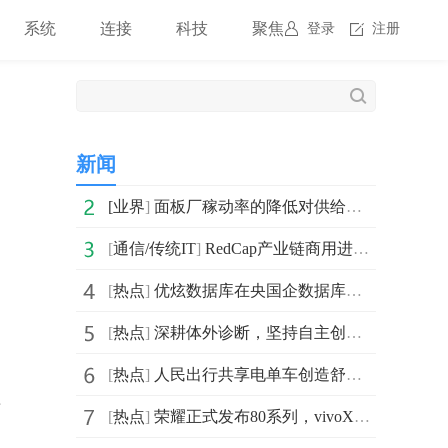
系统
连接
科技
聚焦
登录
注册
新闻
[
业界
]
面板厂稼动率的降低对供给端的影响效果显著 三季度全球L
[
通信/传统IT
]
RedCap产业链商用进展得到披露 三大运营商在RedCap方面
[
热点
]
优炫数据库在央国企数据库国产化的解决之道
[
热点
]
深耕体外诊断，坚持自主创新，菲鹏生物愈发生机强劲！
[
热点
]
人民出行共享电单车创造舒适骑行体验，推广绿色出行方式
产
[
热点
]
荣耀正式发布80系列，vivoX90要“急”了？