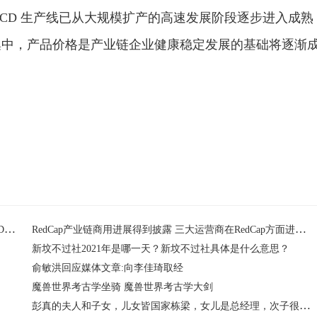
LCD 生产线已从大规模扩产的高速发展阶段逐步进入成熟
集中，产品价格是产业链企业健康稳定发展的基础将逐渐
面板厂稼动率的降低对供给端的影响效果显著 三季度全球LCD TV面板供应面积同比出现下降
RedCap产业链商用进展得到披露 三大运营商在RedCap方面进展迅速
新坟不过社2021年是哪一天？新坟不过社具体是什么意思？
俞敏洪回应媒体文章:向李佳琦取经
魔兽世界考古学坐骑 魔兽世界考古学大剑
彭真的夫人和子女，儿女皆国家栋梁，女儿是总经理，次子很厉害:环球新资讯