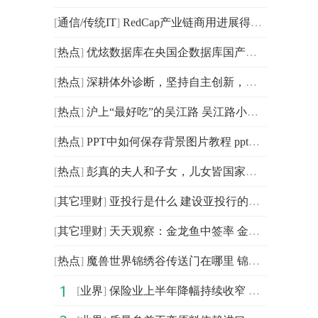
[
通信/传统IT
]
RedCap产业链商用进展得到披露 三大运营商在RedCap方面
[
热点
]
优炫数据库在央国企数据库国产化的解决之道
[
热点
]
深耕体外诊断，坚持自主创新，菲鹏生物愈发生机强劲！
[
热点
]
沪上“最好吃”的吴江路 吴江路小吃街 世界报道
[
热点
]
PPT中如何保存背景图片教程 ppt背景图保存:环球新要闻
[
热点
]
彭真的夫人和子女，儿女皆国家栋梁，女儿是总经理，次子
[
其它理财
]
亚投行是什么 建设亚投行的意义
[
其它理财
]
天天观察：金龙鱼中签率 金龙鱼是什么
[
热点
]
魔兽世界锦绣谷传送门在哪里 锦绣谷传送门在哪_天天报资讯
[
业界
]
保险业上半年降幅持续收窄 保费增速有望改善