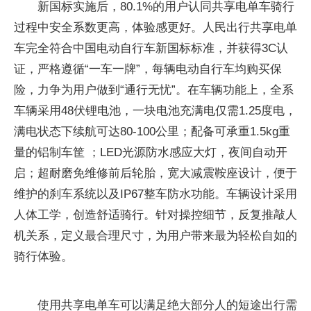
新国标实施后，80.1%的用户认同共享电单车骑行
过程中安全系数更高，体验感更好。人民出行共享电单
车完全符合中国电动自行车新国标标准，并获得3C认
证，严格遵循“一车一牌”，每辆电动自行车均购买保
险，力争为用户做到“通行无忧”。在车辆功能上，全系
车辆采用48伏锂电池，一块电池充满电仅需1.25度电，
满电状态下续航可达80-100公里；配备可承重1.5kg重
量的铝制车筐 ；LED光源防水感应大灯，夜间自动开
启；超耐磨免维修前后轮胎，宽大减震鞍座设计，便于
维护的刹车系统以及IP67整车防水功能。车辆设计采用
人体工学，创造舒适骑行。针对操控细节，反复推敲人
机关系，定义最合理尺寸，为用户带来最为轻松自如的
骑行体验。
使用共享电单车可以满足绝大部分人的短途出行需