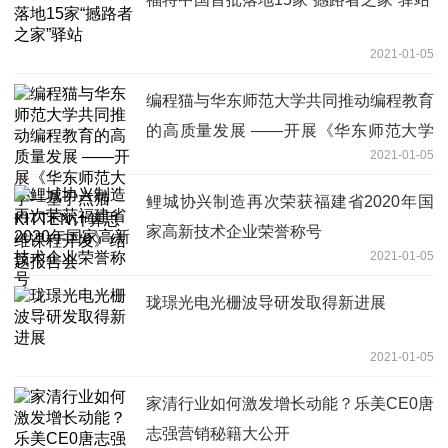
2021-01-05
编程猫与华东师范大学共同推动编程教育
的高质量发展 ——开展《华东师范大学
2021-01-05
—基于点猫KITTEN计算思维课程开发》
结题报告会
鲤城协兴制造再次荣获福建省2020年国
家高新技术企业荣誉称号
2021-01-05
珑璟光电光栅波导研发取得新进展
2021-01-05
家清行业如何激发增长动能？乐美CE0唐
志强营销秘籍大公开