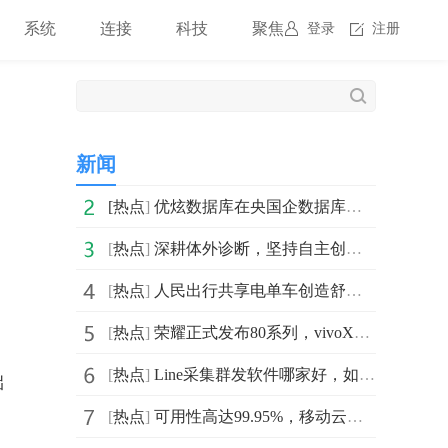
系统
连接
科技
聚焦
登录
注册
新闻
[
热点
]
优炫数据库在央国企数据库国产化的解决之道
[
热点
]
深耕体外诊断，坚持自主创新，菲鹏生物愈发生机强劲！
[
热点
]
人民出行共享电单车创造舒适骑行体验，推广绿色出行方式
[
热点
]
荣耀正式发布80系列，vivoX90要“急”了？
[
热点
]
Line采集群发软件哪家好，如何选择呢
础
[
热点
]
可用性高达99.95%，移动云云主机助力企业信息化运营