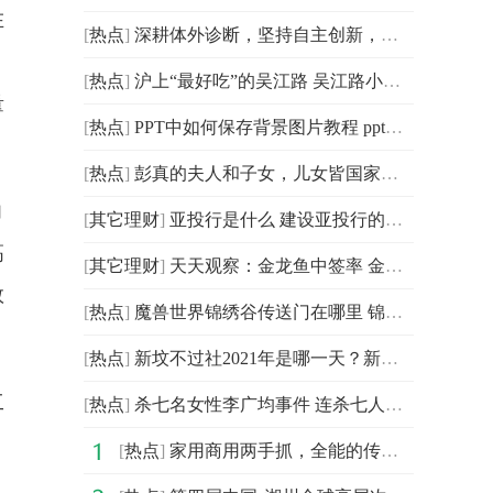
在
[
热点
]
深耕体外诊断，坚持自主创新，菲鹏生物愈发生机强劲！
[
热点
]
沪上“最好吃”的吴江路 吴江路小吃街 世界报道
量
[
热点
]
PPT中如何保存背景图片教程 ppt背景图保存:环球新要闻
[
热点
]
彭真的夫人和子女，儿女皆国家栋梁，女儿是总经理，次子
纳
[
其它理财
]
亚投行是什么 建设亚投行的意义
高
[
其它理财
]
天天观察：金龙鱼中签率 金龙鱼是什么
数
[
热点
]
魔兽世界锦绣谷传送门在哪里 锦绣谷传送门在哪_天天报资讯
[
热点
]
新坟不过社2021年是哪一天？新坟不过社具体是什么意思？
工
[
热点
]
杀七名女性李广均事件 连杀七人的李广均
[
热点
]
家用商用两手抓，全能的传祺M6 PRO实在太香