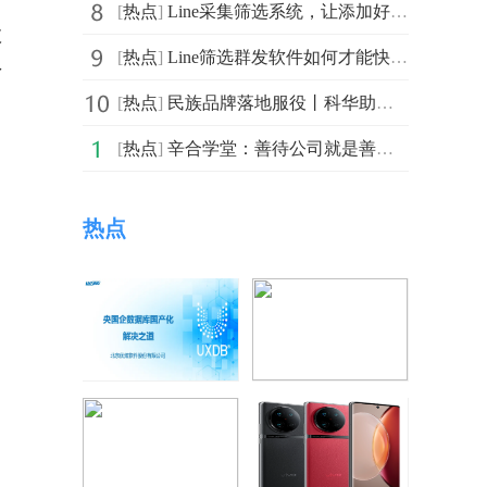
[
热点
]
Line采集筛选系统，让添加好友变得更加轻松
数
[
热点
]
Line筛选群发软件如何才能快速的完成？
了
[
热点
]
民族品牌落地服役丨科华助力证券交易所数据中心低碳安全
[
热点
]
辛合学堂：善待公司就是善待自己
热点