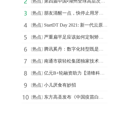
[
热点
]
第四届中国•湖州全球高层次人才创新创业大赛北京城市赛
[
热点
]
朋友清醒一点，快停止用牙开瓶盖的迷惑行为
[
热点
]
StartDT Day 2021: 新一代云原生数据中台仰世而来
[
热点
]
严重扁平足应该如何定制矫正鞋
[
热点
]
腾讯奚丹：数字化转型既是持久战更是攻坚战
[
热点
]
南通市获轻松集团独家技术支持，年度民心工程医保南通保
[
热点
]
亿元B+轮融资助力【清锋科技】拓展齿科、医疗、消费等市场
[
热点
]
小儿厌食有妙招
[
热点
]
东方高圣发布《中国疫苗白皮书》， “疫苗投行”苏州启航