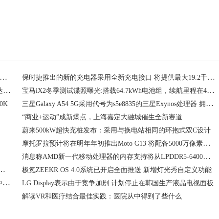
7款RTX 4070 Ti显卡通过ECC认证 配备了12GB的GDDR6X显存
保时捷推出的新的充电器采用全新充电接口 将提供最大19.2千瓦的充电功率
芯片的需求量越来越大 预计2030年中国汽车智能化渗透率将达70%
宝马iX2冬季测试谍照曝光:搭载64.7kWh电池组，续航里程在410-435公里之间
三星Galaxy A54 5G采用代号为s5e8835的三星Exynos处理器 拥有6GB内存
0K
“商业+运动”成新爆点，上海嘉定大融城催生全新赛道
蔚来500kW超快充桩发布：采用与换电站相同的环抱式双C设计
摩托罗拉预计将在明年年初推出Moto G13 将配备5000万像素的双后置摄像头
消息称AMD新一代移动处理器的内存支持将从LPDDR5-6400提升到LPDDR5X-7500
量全固态电芯试制完成 可大幅度提升新能源汽车电池安全性
极氪ZEEKR OS 4.0系统已开启全面推送 新增灯光秀自定义功能
JAXA宣布全新的H3火箭计划于2023年2月12日在种子岛航天中心首飞
LG Display表示由于竞争加剧 计划停止在韩国生产液晶电视面板
解读VR和医疗结合最佳实践：医院从中得到了些什么