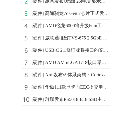
[
硬件
]
惠普发布Omen 25i电竞显示器 尺寸为24.5英寸
[
硬件
]
高通骁龙7c Gen 2芯片正式发布：出色性能和多天续航
[
硬件
]
AMD锐龙6000将升级6nm工艺 继续使用PCIe 4.0及DDR4
[
硬件
]
威联通推出TVS-675 2.5GbE NAS 配备M.2 SSD双插槽可启用快取加速
[
硬件
]
USB-C 2.1修订版将接口的充电功率将增加一倍以上 从100
[
硬件
]
AMD AM5/LGA1718接口曝光：Zen4处理器将采用
[
硬件
]
Arm发布v9体系架构：Cortex-X2相比X1性能提高16%
[
硬件
]
华硕111款显卡向EEC提交申请 包含RTX 30系LHR挖款限制版
[
硬件
]
群联发布PS5018-E18 SSD主控：采用PCIe 4.0×4通道，读