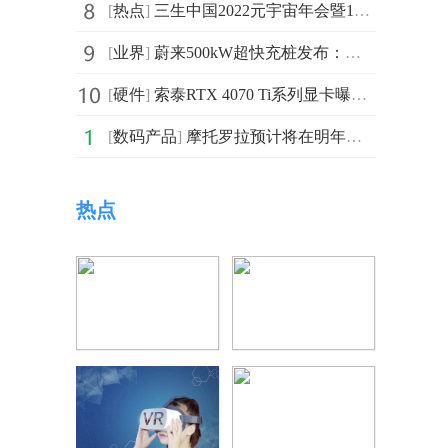
[
热点
]
三生中国2022元宇宙年会暨18周岁青春礼隆重举行
[
业界
]
蔚来500kW超快充桩发布：采用与换电站相同的环抱式双C设计
[
硬件
]
索泰RTX 4070 Ti系列显卡曝光 配备了16 pin电源连接器
[
数码产品
]
摩托罗拉预计将在明年年初推出Moto G13 将配备5000万像
热点