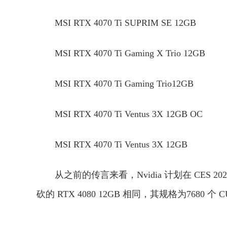
MSI RTX 4070 Ti SUPRIM SE 12GB
MSI RTX 4070 Ti Gaming X Trio 12GB
MSI RTX 4070 Ti Gaming Trio12GB
MSI RTX 4070 Ti Ventus 3X 12GB OC
MSI RTX 4070 Ti Ventus 3X 12GB
从之前的传言来看，Nvidia 计划在 CES 20
砍的 RTX 4080 12GB 相同，其规格为7680 个 
关键词：
微星
显卡