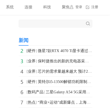
系统
连接
科技
聚焦
登录
注册
新闻
[
硬件
]
微星7款RTX 4070 Ti显卡通过ECC认证 配备了12GB的GDDR6X显存
[
业界
]
保时捷推出的新的充电器采用全新充电接口 将提供最大19.
[
业界
]
芯片的需求量越来越大 预计2030年中国汽车智能化渗透率
[
硬件
]
英特尔i5-13500解锁功耗限制测试：多核分数十分接近i7-12700K
[
数码产品
]
三星Galaxy A54 5G采用代号为s5e8835的三星Exynos处理
[
热点
]
“商业+运动”成新爆点，上海嘉定大融城催生全新赛道