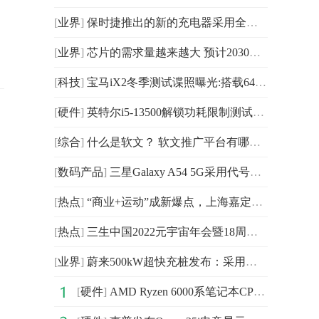
[
业界
]
保时捷推出的新的充电器采用全新充电接口 将提供最大19.
[
业界
]
芯片的需求量越来越大 预计2030年中国汽车智能化渗透率
[
科技
]
宝马iX2冬季测试谍照曝光:搭载64.7kWh电池组，续航里程在
[
硬件
]
英特尔i5-13500解锁功耗限制测试：多核分数十分接近i7-12700K
[
综合
]
什么是软文？ 软文推广平台有哪些？
[
数码产品
]
三星Galaxy A54 5G采用代号为s5e8835的三星Exynos处理
[
热点
]
“商业+运动”成新爆点，上海嘉定大融城催生全新赛道
[
热点
]
三生中国2022元宇宙年会暨18周岁青春礼隆重举行
[
业界
]
蔚来500kW超快充桩发布：采用与换电站相同的环抱式双C设计
[
硬件
]
AMD Ryzen 6000系笔记本CPU路线图曝光 集成Navi2核显