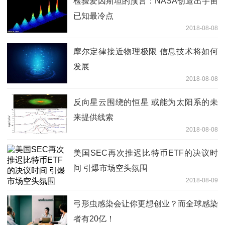
检验爱因斯坦的预言：NASA创造出宇宙
已知最冷点
2018-08-08
摩尔定律接近物理极限 信息技术将如何
发展
2018-08-08
反向星云围绕的恒星 或能为太阳系的未
来提供线索
2018-08-08
美国SEC再次推迟比特币ETF的决议时
间 引爆市场空头氛围
2018-08-09
弓形虫感染会让你更想创业？而全球感染
者有20亿！