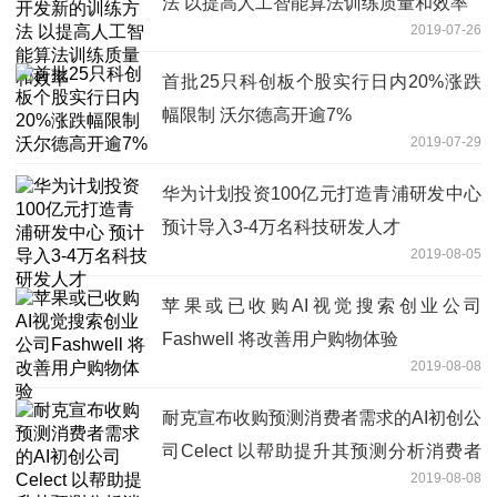
法 以提高人工智能算法训练质量和效率
2019-07-26
首批25只科创板个股实行日内20%涨跌
幅限制 沃尔德高开逾7%
2019-07-29
华为计划投资100亿元打造青浦研发中心
预计导入3-4万名科技研发人才
2019-08-05
苹果或已收购AI视觉搜索创业公司
Fashwell 将改善用户购物体验
2019-08-08
耐克宣布收购预测消费者需求的AI初创公
司Celect 以帮助提升其预测分析消费者
2019-08-08
需求的能力