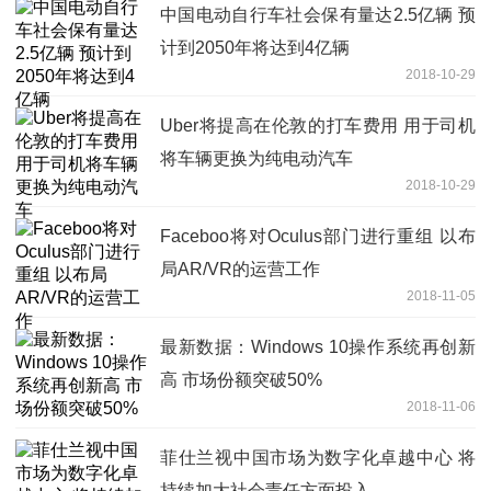
中国电动自行车社会保有量达2.5亿辆 预
计到2050年将达到4亿辆
2018-10-29
Uber将提高在伦敦的打车费用 用于司机
将车辆更换为纯电动汽车
2018-10-29
Faceboo将对Oculus部门进行重组 以布
局AR/VR的运营工作
2018-11-05
最新数据：Windows 10操作系统再创新
高 市场份额突破50%
2018-11-06
菲仕兰视中国市场为数字化卓越中心 将
持续加大社会责任方面投入