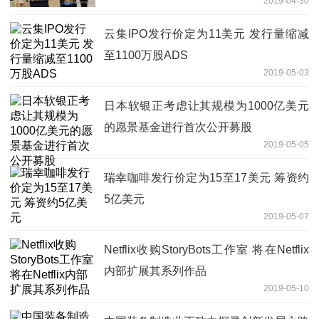
2019-04-30
云集IPO发行价定为11美元 发行量缩减
至1100万股ADS
2019-05-03
日本软银正考虑让其规模为1000亿美元
的愿景基金进行首次公开募股
2019-05-05
瑞幸咖啡发行价定为15至17美元 筹资约
5亿美元
2019-05-07
Netflix收购StoryBots工作室 将在Netflix
内部扩展其系列作品
2019-05-10