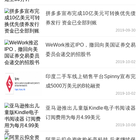
拼多多宣布完成10亿美元可转换优先债
券发行 资金已全部到账
2019-09-30
WeWork推迟IPO，撤回向美国证券交易
委员会递交的招股书
2019-10-02
印度二手车线上销售平台Spinny宣布完
成5000万美元的B轮融资
2019-10-02
亚马逊推出儿童版Kindle电子书阅读器
订阅费用为每月4.99美元
2019-10-08
阿里云拟全资收购长亭科技 后者继续保