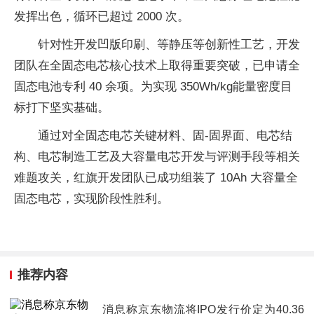
发挥出色，循环已超过 2000 次。
针对性开发凹版印刷、等静压等创新性工艺，开发
团队在全固态电芯核心技术上取得重要突破，已申请全
固态电池专利 40 余项。为实现 350Wh/kg能量密度目
标打下坚实基础。
通过对全固态电芯关键材料、固-固界面、电芯结
构、电芯制造工艺及大容量电芯开发与评测手段等相关
难题攻关，红旗开发团队已成功组装了 10Ah 大容量全
固态电芯，实现阶段性胜利。
推荐内容
消息称京东物流将IPO发行价定为40.36