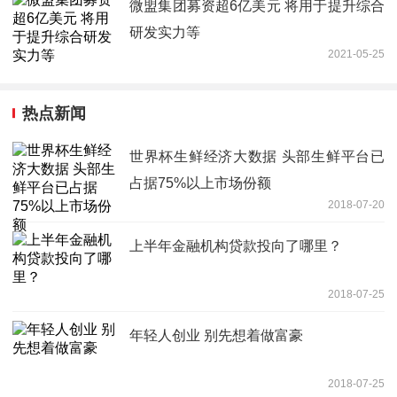
微盟集团募资超6亿美元 将用于提升综合
研发实力等
2021-05-25
热点新闻
世界杯生鲜经济大数据 头部生鲜平台已
占据75%以上市场份额
2018-07-20
上半年金融机构贷款投向了哪里？
2018-07-25
年轻人创业 别先想着做富豪
2018-07-25