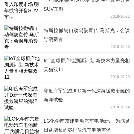
上汽MG品牌引入印度市场 明年或将开售
SUV车型
2018-10-22
特斯拉撤销自动驾驶宣传 马斯克：会误
导消费者
2018-10-23
IoT全球原产地溯源计划 新技术力量亮相
天猫双11
2018-10-23
印度海军完成JFD新一代深海援救潜艇的
海洋试验
2018-10-24
LG化学南京建电动汽车电池新厂 为满足
日益增长的零排放汽车电池需求