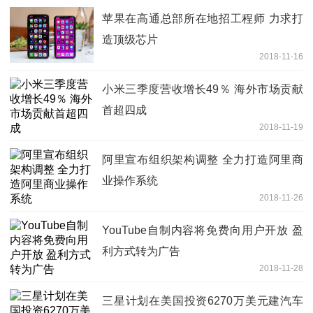
苹果在高通总部所在地招工程师 力求打
造顶级芯片
2018-11-16
小米三季度营收增长49％ 海外市场贡献
首超四成
2018-11-19
阿里宣布组织架构调整 全力打造阿里商
业操作系统
2018-11-26
YouTube自制内容将免费向用户开放 盈
利方式转为广告
2018-11-28
三星计划在美国投资6270万美元建汽车