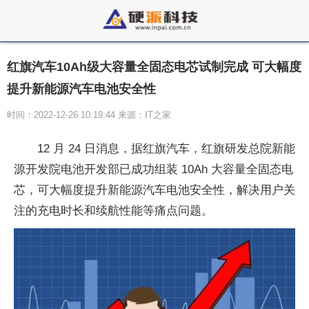
红旗汽车10Ah级大容量全固态电芯试制完成 可大幅度
提升新能源汽车电池安全性
时间：2022-12-26 10:19:44 来源：IT之家
12 月 24 日消息，据红旗汽车，红旗研发总院新能
源开发院电池开发部已成功组装 10Ah 大容量全固态电
芯，可大幅度提升新能源汽车电池安全性，解决用户关
注的充电时长和续航性能等痛点问题。