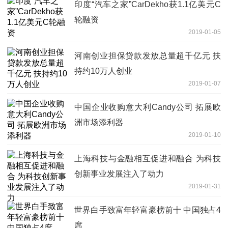
印度“汽车之家”CarDekho获1.1亿美元C
轮融资
2019-01-05
河南创业担保贷款发放总量超千亿元 扶
持约10万人创业
2019-01-07
中国企业收购意大利Candy公司 拓展欧
洲市场添利器
2019-01-10
上海科技与金融相互促进和融合 为科技
创新事业发展注入了动力
2019-01-31
世界白手致富年轻富豪榜前十 中国独占4
席