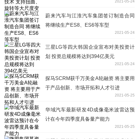
2021-05-24
蔚来汽车与江淮汽车集团签订制造合同
将继续生产ES8、ES6等车型
2021-05-24
三星LG等四大韩国企业宣布对美投资计
划 投资总规模将达到394亿美元
2021-05-24
探马SCRM获千万美金A轮融资 将主要用
于产品创新、市场开拓和人才引进
2021-05-25
华域汽车最新研发4D成像毫米波雷达预
计在今年四季度具备量产能力
2021-05-25