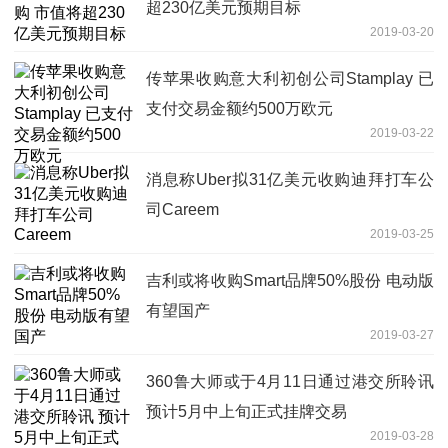
超230亿美元预期目标
2019-03-20
传苹果收购意大利初创公司Stamplay 已
支付交易金额约500万欧元
2019-03-22
消息称Uber拟31亿美元收购迪拜打车公
司Careem
2019-03-25
吉利或将收购Smart品牌50%股份 电动版
有望国产
2019-03-27
360鲁大师或于4月11日通过港交所聆讯
预计5月中上旬正式挂牌交易
2019-03-28