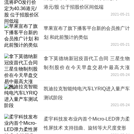
港元/股 位于招股价区间低端
2021-05-21
苹果宣布了旗下播客平台新的会员推广计
划 和此前预计的类似
2021-05-21
拿下莫德纳新冠疫苗代工合同 三星生物
制剂股价在今天早盘交易中最高大涨
2021-05-24
5.2%
凯迪拉克智能纯电汽车LYRIQ进入量产车
测试阶段
2021-05-24
柔宇科技发布业内首个Micro-LED弹力柔
性屏技术 支持扭曲、旋转等大尺度变形