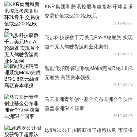
KKR集团和腾讯控股考虑竞标环球音乐
交易价值或达200亿欧元
2019-02-28
飞步科技获数千万美元Pre-A轮融资 实现
首个无人驾驶货运商业化案例
2019-03-01
智能化招聘管理系统Moka完成B轮1.8亿
元融资 高瓴资本领投
2019-03-04
马云非洲青年创业基金公布非洲合作伙伴
覆盖非洲54个国家
2019-03-05
Lyft首次公开招股获得了超额认购 市值将