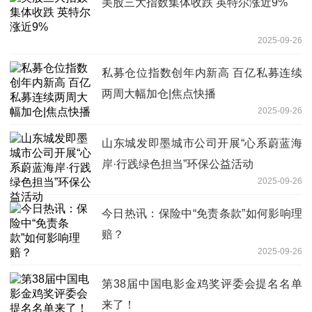
美股三大指数集体收跌 英特尔涨近9%
2025-09-26
私募仓位指数创年内新高 百亿私募连续
两周大幅加仓|焦点快播
2025-09-26
山东城发即墨城市公司开展“心系蔚蓝海
岸·行践绿色担当”环保公益活动
2025-09-26
今日热讯：保险中“免责条款”如何影响理
赔？
2025-09-26
第38届中国电影金鸡奖评委会提名名单
来了！