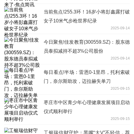
当前焦点!255.3环！16岁小将彭鑫露打破
女子10米气步枪世界纪录
2025-09-14
今日聚焦!佳发教育(300559.SZ)：股东德
员泰拟减持不超3%公司股份
2025-09-14
每日看点!半场：雷恩0-1里昂，托利索破
门，奈尔斯助攻，迈拉赫失单刀
2025-09-15
枣庄市中区青少年心理健康发展项目启动
仪式顺利举行
2025-09-15
工银瑞信财守护：黑嘴“大V”不轻信，荐