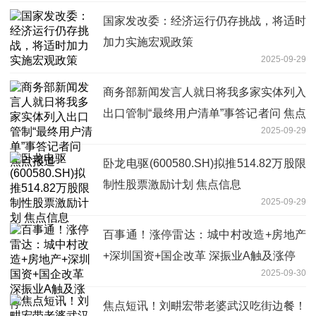
国家发改委：经济运行仍存挑战，将适时
加力实施宏观政策
2025-09-29
商务部新闻发言人就日将我多家实体列入
出口管制“最终用户清单”事答记者问 焦点
2025-09-29
报道
卧龙电驱(600580.SH)拟推514.82万股限
制性股票激励计划 焦点信息
2025-09-29
百事通！涨停雷达：城中村改造+房地产
+深圳国资+国企改革 深振业A触及涨停
2025-09-30
焦点短讯！刘畊宏带老婆武汉吃街边餐！