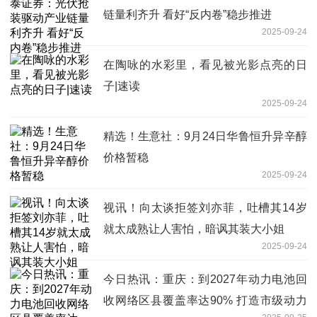
链量利齐升 看好“反内卷”稳步推进
2025-09-24
在陶咏的水彩里，看见被光影点亮的日
子|速读
2025-09-24
精选！生意社：9月24日华鲁恒升异辛醇
价格暂稳
2025-09-24
视讯！向太谈拒签刘亦菲，吐槽其14岁
就太成熟让人害怕，暗讽其装大小姐
2025-09-24
今日热讯：重庆：到2027年动力电池回
收网络区县覆盖率达90% 打造市级动力