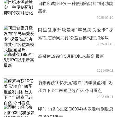
日临床试验证实一种便秘药能抑制肾功能
恶化
2025-09-10
阿里健康升级发布“罕见病关爱卡” 探
索“生态协同共付”公益新模式|重点聚焦
2025-09-10
高盛创1999年5月IPO以来新高 最新
2025-09-11
蔚来再获10亿美元“输血” 四季度盈利目标
压力下全年融资已超百亿 今日看点
2025-09-11
即时：绿心集团(00094)将派发特别股息
每股0.01港元