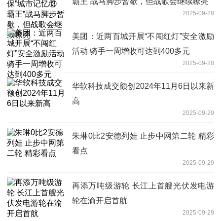
霸王”战马脚步暂歇，但战歌会继续嘹亮
2025-09-28
美团：近两百城开展“不闯红灯”安全激励
活动 骑手一周增收可达到400多元
2025-09-28
华软科技成交额创2024年11月6日以来新
高
2025-09-29
朱琳0比2安德列娃 止步中网第二轮 精彩
看点
2025-09-29
再添万吨级游轮 长江上首艘光伏发电游
轮在渝开启首航
2025-09-29