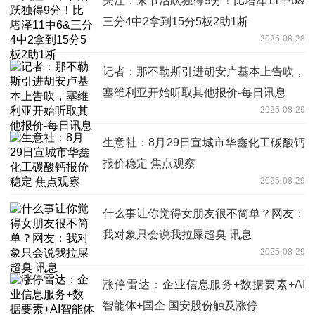
关注：末节活跃独得9分！比塔泽11中6&
三分4中2拿到15分5板2助1断
2025-08-28
记者：那不勒斯引进胡安卢基本上告吹，
塞维利亚开始听取其他报价-每日讯息
2025-08-29
生意社：8月29日宣城市华鑫化工碳酸钙
报价稳定 焦点观察
2025-08-29
什么事让你觉得女朋友很不简单？网友：
我对象只会说我拉屎超臭 讯息
2025-08-29
涨停雷达：企业信息服务+数据要素+AI
智能体+国企 国安股份触及涨停