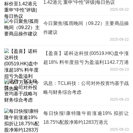
1.42港元 重申“中性”评级|每日热议
2025-09-22
今日聚焦!孤雨晚间（09.22）主要商品操
作建议
2025-09-22
【盈喜】诺科达科技(00519.HK)盘中涨
超18% 料年度扭亏为盈溢利1142.7万港
2025-09-23
元 今日热闻
讯息：TCL科技：公司对外投资均基于战
略与财务综合考虑
2025-09-23
每日快报!康特隆午前涨逾19% 拟折让
18.75%配股净筹约1283万港元
2025-09-23