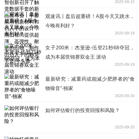
2025-09-15
发布会，手套采用创新材料和仿人手的设
计，南山智尚提供超薄、高弹性、耐磨的
观速讯丨盘后超重磅！A股今天又跳水，
织物，制作出仿人手的触觉手套|今头条
今晚有利好？
2025-09-19
女子200米：杰斐逊-伍登21秒68夺冠，
成为本届世锦赛双金王 滚动
2025-09-19
最新研究：减重药或能减少肥胖者的“食
物噪音”-独家
2025-09-20
如何评估银行的投资回报和风险？
2025-09-20