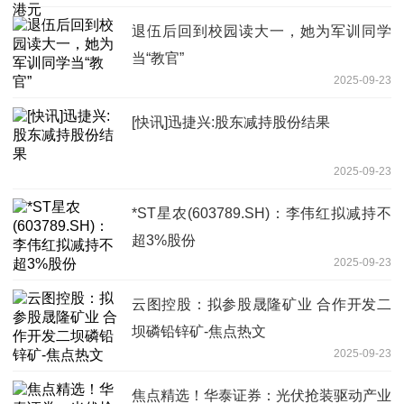
退伍后回到校园读大一，她为军训同学
当“教官”
2025-09-23
[快讯]迅捷兴:股东减持股份结果
2025-09-23
*ST星农(603789.SH)：李伟红拟减持不
超3%股份
2025-09-23
云图控股：拟参股晟隆矿业 合作开发二
坝磷铅锌矿-焦点热文
2025-09-23
焦点精选！华泰证券：光伏抢装驱动产业