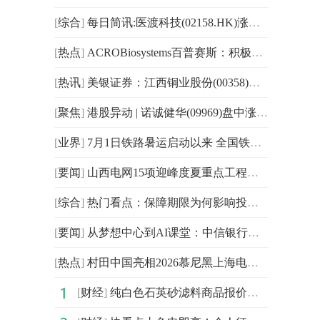
[
综合
]
每日简讯:医渡科技(02158.HK)涨超5%，截至发稿，涨4.58%，报5.48港元，成交额2617.21万港元
[
热点
]
ACROBiosystems百普赛斯：积极构建全球产学研融合生态，多维赋能生物医药创新
[
热讯
]
美银证券：江西铜业股份(00358)上半年盈喜大胜预期 评级“买入” 快播
[
聚焦
]
港股异动 | 诺诚健华(09969)盘中涨超5% CDH17靶向ADC新药ICP-B208完成首例患者给药
[
业界
]
7月1日铁路暑运启动以来 全国铁路累计发送旅客已超1亿人次_焦点热闻
[
要闻
]
山西电网15项迎峰度夏重点工程全部投运
[
综合
]
热门看点：保障期限为何影响投保决策更合理？
[
要闻
]
从梦想中心到AI课堂：中信银行信用卡“爱·信·汇”探索乡村教育公益新路径
[
热点
]
村田中国亮相2026慕尼黑上海电子展 四大领域及人形机器人创新方案智启无界新生
[
财经
]
纯白色石英砂滤料商品报价动态（2025-12-14）|今日观点