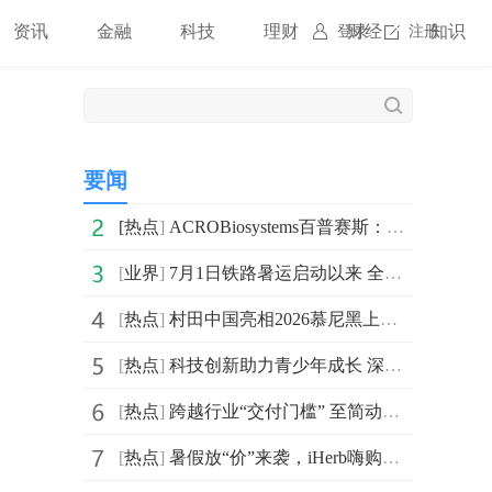
资讯
金融
科技
理财
财经
知识
登录
注册
要闻
[
热点
]
ACROBiosystems百普赛斯：积极构建全球产学研融合生态，多维赋能生物医药创新
[
业界
]
7月1日铁路暑运启动以来 全国铁路累计发送旅客已超1亿人次_焦点热闻
[
热点
]
村田中国亮相2026慕尼黑上海电子展 四大领域及人形机器人创新方案智启无界新生
[
热点
]
科技创新助力青少年成长 深度洞察三星手机的教育公益之路
[
热点
]
跨越行业“交付门槛” 至简动力具身智能机器人走向真实产线
[
热点
]
暑假放“价”来袭，iHerb嗨购一夏