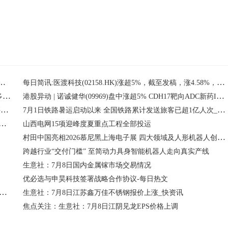
停：盐湖提锂，央企改革，国企改革概念热股|时讯
每日简讯:医渡科技(02158.HK)涨超5%，截至发稿，涨4.58%，报5.48港元，成交额2617.21万港元
ACROBiosystems百普赛斯：积极构建全球产学研融合生态，多维赋能生物医药创新
港股异动 | 诺诚健华(09969)盘中涨超5% CDH17靶向ADC新药ICP-B208完成首例患者给药
美银证券：江西铜业股份(00358)上半年盈喜大胜预期 评级“买入” 快播
7月1日铁路暑运启动以来 全国铁路累计发送旅客已超1亿人次_焦点热闻
AI课堂：中信银行信用卡“爱·信·汇”探索乡村教育公益新路径
山西电网15项迎峰度夏重点工程全部投运
村田中国亮相2026慕尼黑上海电子展 四大领域及人形机器人创新方案智启无界新生
跨越行业“交付门槛” 至简动力具身智能机器人走向真实产线
生意社：7月8日国内金属镓市场交易情况
优必选与申昊科技签署战略合作协议-每日热文
2026具身智能与人形机器人智脑科技大会9月18日在上海盛大开幕！
生意社：7月8日江苏鑫万佳不锈钢报价上涨_快资讯
焦点关注：生意社：7月8日江阴见龙EPS价格上调