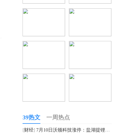
39热文
一周热点
[
财经
]
7月10日沃顿科技涨停：盐湖提锂，央企改革，国企改革概念热股|时讯