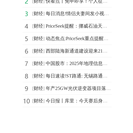
[
财经
]
快看点丨免申即享！个人征信一次性修复
[
财经
]
每日消息!情侣夫妻间发小视频违法？权威释法方能打消疑虑
[
财经
]
PriceSeek提醒：挪威石油天然气产量超预期
[
财经
]
动态焦点:PriceSeek重点提醒：中国11月铅进口量激增
[
财经
]
西部陆海新通道建设迎来21项重点金融支持举措
[
财经
]
中国股市：2025年地理信息数据的龙头名单（值得收藏）（2025/12/24）
[
财经
]
每日速读!ST路通: 无锡路通视信网络股份有限公司关于公司股票被实施其他风险警示相关事项的进展公告内容摘要
[
财经
]
年产25GW光伏逆变器项目落户江苏无锡
[
财经
]
今日报丨库里：今天赛后身体感觉良好，但不确定明天是否打背靠背