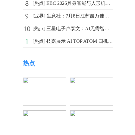
[
热点
]
EBC 2026具身智能与人形机器人智脑科技大会9月18日在上海盛大开幕！
[
业界
]
生意社：7月8日江苏鑫万佳不锈钢报价上涨_快资讯
[
热点
]
三星电子卢泰文：AI无需智胜于人，而应洞察于心
[
热点
]
技嘉展示 AI TOP ATOM 四机串联集群，以科学运算验证地端 AI 扩展能力
热点