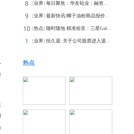
[
业界
]
每日聚焦：华友钴业：融资净买入6435.37万元，融资余额52.61亿元
[
业界
]
最新快讯!椰子油粉商品报价动态（2026-07-06）
[
热点
]
随时随地 精准拾音：三星Galaxy Buds4 Pro超清晰通话技术背后的故事
[
业界
]
恒久退: 关于公司股票进入退市整理期交易第四次的风险提示公告-快看点
热点
一
时
走
和
格