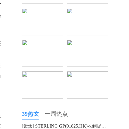
业
格
资
主
力
。
，
39热文
一周热点
主
[
聚焦
]
STERLING GP(01825.HK)收到提早还款_焦点消息
不