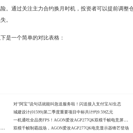
风险。通过关注主力合约换月时机，投资者可以提前调整
损失。
以下是一个简单的对比表格：
不同合约
价格风险
对“阿宝”说句话就能叫急送服务啦！闪送接入支付宝AI生态
城建设计(01599)第二季度重要项目中标共计约9.59亿元
一机通吃全品类FPS！AGON爱攻AGP277QK双模千帧电竞屏深度导购
告别画质帧率二选一！AGP277QK双模千帧电竞显示器一机制霸全域FPS游戏战场
双模千帧制霸战场，AGON爱攻AGP277QK电竞显示器锋芒登场