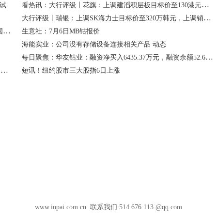
看热讯：大行评级丨花旗：上调建滔积层板目标价至130港元，产品加价幅度超预期
一试
大行评级丨瑞银：上调SK海力士目标价至320万韩元，上调销售均价及经营溢利预测
每日观点:盐湖股份：现阶段公司整体盐湖提锂产能体量位居国内行业前列
生意社：7月6日MB钴报价
海能实业：公司没有存储设备连接相关产品 动态
每日聚焦：华友钴业：融资净买入6435.37万元，融资余额52.61亿元
电解液添加剂VC价格攀升 行业库存降至低位 头部电池厂绑定产能 短讯
短讯！纽约股市三大股指6日上涨
www.inpai.com.cn 联系我们:514 676 113 @qq.com