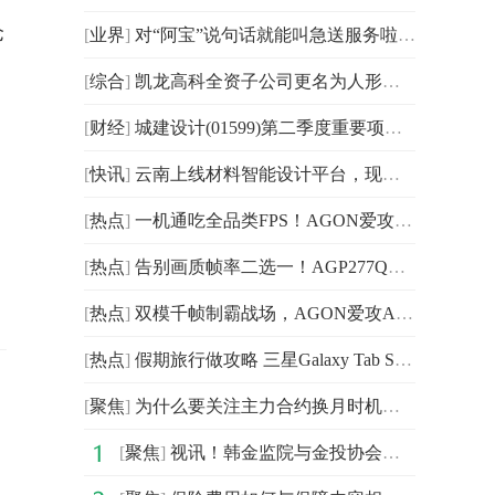
仓
[
业界
]
对“阿宝”说句话就能叫急送服务啦！闪送接入支付宝AI生态
[
综合
]
凯龙高科全资子公司更名为人形机器人检验技术服务公司
[
财经
]
城建设计(01599)第二季度重要项目中标共计约9.59亿元
[
快讯
]
云南上线材料智能设计平台，现存新材料相关企业超79万家
[
热点
]
一机通吃全品类FPS！AGON爱攻AGP277QK双模千帧电竞屏深度导购
[
热点
]
告别画质帧率二选一！AGP277QK双模千帧电竞显示器一机制霸全域FPS游戏战场
[
热点
]
双模千帧制霸战场，AGON爱攻AGP277QK电竞显示器锋芒登场
[
热点
]
假期旅行做攻略 三星Galaxy Tab S11系列的这些AI功能值得一试
[
聚焦
]
为什么要关注主力合约换月时机？ 天天资讯
[
聚焦
]
视讯！韩金监院与金投协会称将为韩股市保驾护航