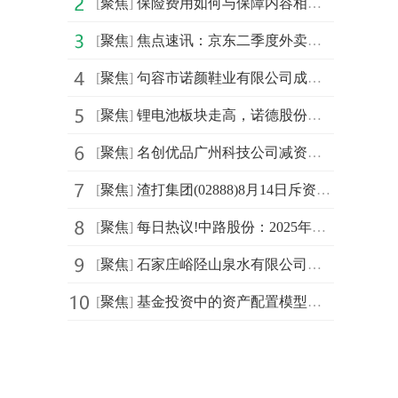
[
聚焦
]
保险费用如何与保障内容相匹配？
[
聚焦
]
焦点速讯：京东二季度外卖等新业务收入同比增超一倍
[
聚焦
]
句容市诺颜鞋业有限公司成立 注册资本200万人民币
[
聚焦
]
锂电池板块走高，诺德股份涨停 焦点精选
[
聚焦
]
名创优品广州科技公司减资至3.1亿_当前信息
[
聚焦
]
渣打集团(02888)8月14日斥资734.64万英镑回购52.27万股_焦点热讯
[
聚焦
]
每日热议!中路股份：2025年半年度净利润约-831万元
[
聚焦
]
石家庄峪陉山泉水有限公司成立 注册资本68万人民币
[
聚焦
]
基金投资中的资产配置模型有哪些应用？_今日看点