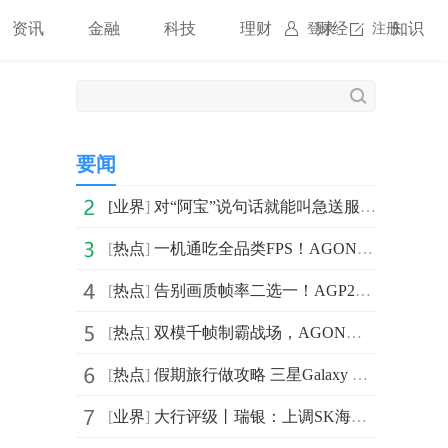
资讯
金融
科技
理财
财经
知识
登录
注册
要闻
[
业界
]
对“阿宝”说句话就能叫急送服务啦！闪送接入支付宝AI生态
[
热点
]
一机通吃全品类FPS！AGON爱攻AGP277QK双模千帧电竞屏深度导购
[
热点
]
告别画质帧率二选一！AGP277QK双模千帧电竞显示器一机制霸全域FPS游戏战场
[
热点
]
双模千帧制霸战场，AGON爱攻AGP277QK电竞显示器锋芒登场
[
热点
]
假期旅行做攻略 三星Galaxy Tab S11系列的这些AI功能值得一试
[
业界
]
大行评级丨瑞银：上调SK海力士目标价至320万韩元，上调销售均价及经营溢利预测