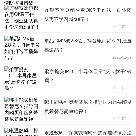
连警察蜀黍都在用OKR工作法，创业团
队再不学习就out了！
2021-01-09
单品GMV破2.8亿，抖音电商如何打造直
播爆品？
2021-01-09
柔宇提交IPO，半导体显示“反卡脖子”破
局？
2021-01-09
哪里能买到奥希替尼？指导国内购买印度
奥希替尼简单途径！
2021-01-09
电通数码，探索数据时代的深层解读之法