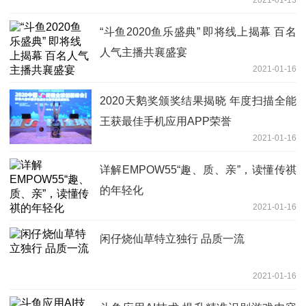
2021-01-13
“斗鱼2020鱼乐盛典” 即将线上揭幕 百名
人气主播共襄盛宴
2021-01-16
2020天鹅奖颁奖结果揭晓 年度扫描全能
王获最佳手机应用APP荣誉
2021-01-16
详解EMPOW55“趣、质、亲”，读懂传祺
的年轻化
2021-01-16
闲仔烧仙草特立独行 品质一流
2021-01-16