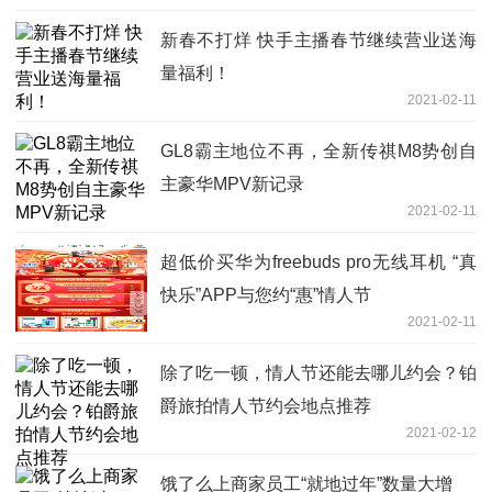
新春不打烊 快手主播春节继续营业送海
量福利！
2021-02-11
GL8霸主地位不再，全新传祺M8势创自
主豪华MPV新记录
2021-02-11
超低价买华为freebuds pro无线耳机 “真
快乐”APP与您约“惠”情人节
2021-02-11
除了吃一顿，情人节还能去哪儿约会？铂
爵旅拍情人节约会地点推荐
2021-02-12
饿了么上商家员工“就地过年”数量大增