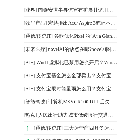
[
业界
]
闻泰安世半导体宣布扩展其适用于热插拔和软启动的ASFET产
[
数码产品
]
宏碁推出Acer Aspire 3笔记本电脑 可选择AMD Ryzen
[
通信/传统IT
]
谷歌优化Pixel 的“At a Glance”功能 再次可以显示外卖信息
[
未来医疗
]
novelAI的缺点在哪?novelai图像生成如何使用？
[
AI+
]
Win11虚拟化已禁用怎么开启？Windows11怎么设置图片密码？
[
AI+
]
支付宝基金怎么全部卖出？支付宝商家码怎么申请开通？
[
AI+
]
支付宝限时能量雨怎么用？支付宝限制支付7天怎么解封？
[
智能驾驶
]
计算机MSVCR100.DLL丢失怎么办？计算机MSVCR100.DLL丢失
[
热点
]
人民出行助力城市低碳慢行交通体系建设
[
通信/传统IT
]
三大运营商四月份运营数据分析：移动一枝独秀，电联稳中