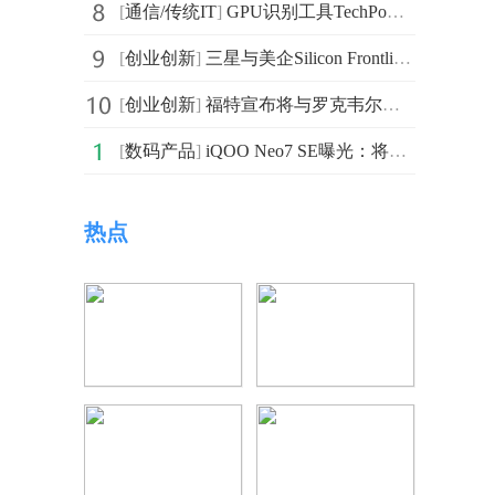
[
通信/传统IT
]
GPU识别工具TechPowerUp GPU-Z 2.51.0发布 增加监测16
[
创业创新
]
三星与美企Silicon Frontline Technology合作提高其半
[
创业创新
]
福特宣布将与罗克韦尔自动化公司合作 改善其三个生产基
[
数码产品
]
iQOO Neo7 SE曝光：将采用3.1GHz Cortex-X2大核设计
热点