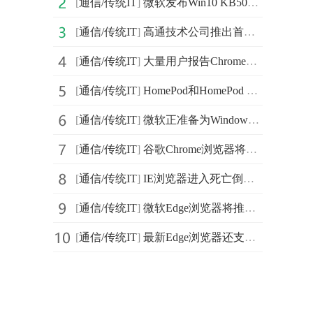
[
通信/传统IT
]
微软发布Win10 KB5003173累积更新 带来了“新闻和兴趣”功能
[
通信/传统IT
]
高通技术公司推出首款支持5G连接的专用物联网调制解调器
[
通信/传统IT
]
大量用户报告Chrome意外崩溃 谷歌官方发布紧急修复
[
通信/传统IT
]
HomePod和HomePod mini将通过软件更新支持Apple Music无损音频
[
通信/传统IT
]
微软正准备为Windows 10的设计做出一些“根本性”改变
[
通信/传统IT
]
谷歌Chrome浏览器将升级PWA应用 支持离线查看、推送通知
[
通信/传统IT
]
IE浏览器进入死亡倒计时 从浏览器霸主到群嘲对象
[
通信/传统IT
]
微软Edge浏览器将推出新的密码管理器 提示用户密码是否泄露
[
通信/传统IT
]
最新Edge浏览器还支持简化右键菜单 用户可只保留几个必