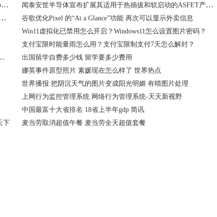
T-Mobile运营商推出“独立 Ultra Capacity 5G”：可提供高达3Gbps速度
闻泰安世半导体宣布扩展其适用于热插拔和软启动的ASFET产品组合
Aspire 3笔记本电脑 可选择AMD Ryzen 5 7520U四核CPU版本
谷歌优化Pixel 的“At a Glance”功能 再次可以显示外卖信息
Win11虚拟化已禁用怎么开启？Windows11怎么设置图片密码？
支付宝限时能量雨怎么用？支付宝限制支付7天怎么解封？
计算机MSVCR100.DLL丢失要如何解决？惠普6930p配置如何？
出国留学自费多少钱 留学要多少费用
娜英事件原型照片 素媛现在怎么样了 世界热点
世界播报:把阴沉天气的图片变成阳光明媚 有晴图片处理
上网行为监控管理系统 网络行为管理系统-天天新视野
中国最富十大省排名 18省上半年gdp 简讯
天下
麦当劳取消超值午餐 麦当劳全天超值套餐