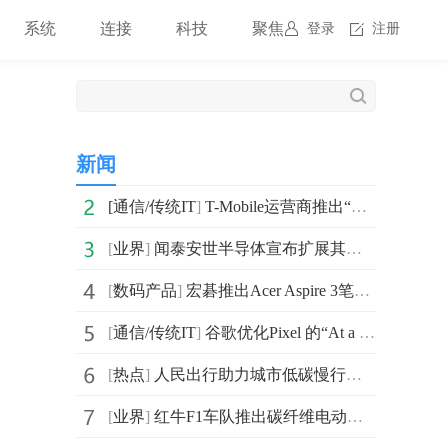
系统
连接
科技
聚焦
登录
注册
新闻
[
通信/传统IT
]
T-Mobile运营商推出“独立 Ultra Capacity 5G”：可提
[
业界
]
闻泰安世半导体宣布扩展其适用于热插拔和软启动的ASFET产
[
数码产品
]
宏碁推出Acer Aspire 3笔记本电脑 可选择AMD Ryzen
[
通信/传统IT
]
谷歌优化Pixel 的“At a Glance”功能 再次可以显示外卖信息
[
热点
]
人民出行助力城市低碳慢行交通体系建设
[
业界
]
红牛F1车队推出碳纤维电动踏板车RBS#01：重量为23公斤