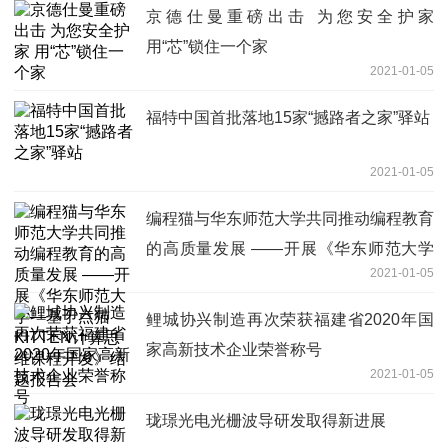
京德仕曼重磅出击 为您安全护家
用“芯”锁住一个家
2021-01-05
福特中国首批落地15家“撼路者之家”驿站
2021-01-05
编程猫与华东师范大学共同推动编程教育
的高质量发展 ——开展《华东师范大学
2021-01-05
—基于点猫KITTEN计算思维课程开发》
结题报告会
鲤城协兴制造再次荣获福建省2020年国
家高新技术企业荣誉称号
2021-01-05
珑璟光电光栅波导研发取得新进展