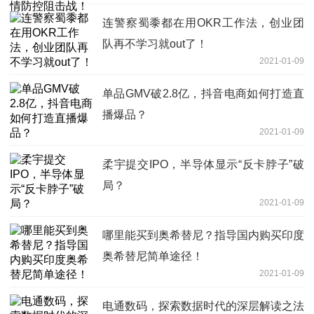
连警察蜀黍都在用OKR工作法，创业团
队再不学习就out了！
2021-01-09
单品GMV破2.8亿，抖音电商如何打造直
播爆品？
2021-01-09
柔宇提交IPO，半导体显示“反卡脖子”破
局？
2021-01-09
哪里能买到奥希替尼？指导国内购买印度
奥希替尼简单途径！
2021-01-09
电通数码，探索数据时代的深层解读之法