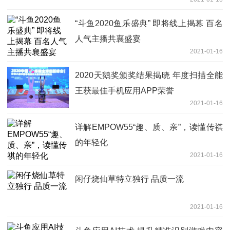
“斗鱼2020鱼乐盛典” 即将线上揭幕 百名
人气主播共襄盛宴
2021-01-16
2020天鹅奖颁奖结果揭晓 年度扫描全能
王获最佳手机应用APP荣誉
2021-01-16
详解EMPOW55“趣、质、亲”，读懂传祺
的年轻化
2021-01-16
闲仔烧仙草特立独行 品质一流
2021-01-16