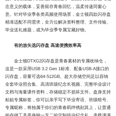
念意义的载体，妥善留存青春回忆，温柔传递同窗心
意。针对毕业季各类高频使用场景，金士顿四款闪存盘
精准适配不同需求，全方位解决资料整理、文件传输、
毕业送礼难题，成为毕业季专属宝藏好物。
有的放矢选闪
存
盘 高速便携效率高
金士顿DTXG2闪存盘是青春素材的专属收纳仓，
这是一款采用USB 3.2 Gen 1标准、配备USB-A接口的
闪存盘，容量可选64-512GB。超大存储空间足以容纳
全套毕业照合集、高清班级纪念长视频、完整毕业设计
文档与海量课件资料，存储稳定不损坏文件。盘身支持
粘贴专属标签，你可以亲手写下毕业寄语、班级暗号、
专属昵称，将独属于你们的青春羁绊镌刻其上，让普通
的存储工具变身独一无二的定制毕业纪念礼，承载满满