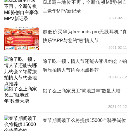
GL8霸主地位不再，全新传祺M8势创自
主豪华MPV新记录
2021-02-11
超低价买华为freebuds pro无线耳机 “真
快乐”APP与您约“惠”情人节
2021-02-11
除了吃一顿，情人节还能去哪儿约会？铂
爵旅拍情人节约会地点推荐
2021-02-12
饿了么上商家员工“就地过年”数量大增
2021-02-12
春节期间饿了么将提供15000个骑手岗位