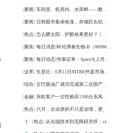
[
要闻
]
车间里、机房内、水库畔——数智荆楚一线侧记-每日视点
[
要闻
]
日韩股市集体收涨，存储巨头铠侠超越丰田，成为日本市值最高的公司｜日韩收盘
[
热点
]
怎么晒太阳，护眼效果更好？｜五健“童”行向未来
[
聚焦
]
每日消息!科伦博泰生物-B（06990.HK）收到宜联生物和解款6.03亿元
[
聚焦
]
每日动态!华泰证券：SpaceX上市初期供需或阶段性偏紧
评
[
业界
]
生意社：6月11日MTBE外盘市场收盘价格波动
[
综合
]
古巴炼油厂成功完成第二次国产原油提炼测试
[
金融
]
东欧客户一次性购买1500台东风纳米01
[
热点
]
六月，企业拼的不只是业绩，更是组织力的“年中大考”
[
热点
]
从尖端技术到无障碍关怀：vivo携多项创新成果亮相联通合作伙伴大会
则