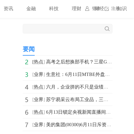
资讯
金融
科技
理财
财经
知识
登录
注册
要闻
[
热点
]
高考之后想换部手机？三星Galaxy系列为你解锁更多可能
[
业界
]
生意社：6月11日MTBE外盘市场收盘价格波动
[
热点
]
六月，企业拼的不只是业绩，更是组织力的“年中大考”
[
业界
]
苏宁易采云布局工业品，三年扶持50个亿元级合作伙伴 每日热闻
[
热点
]
6月13日锁定央视新闻直播间：听听开发者的"鸿蒙脑洞大开麦"
，
[
业界
]
美的集团(00300)6月11日斥资5004.02万元回购58.87万股A股