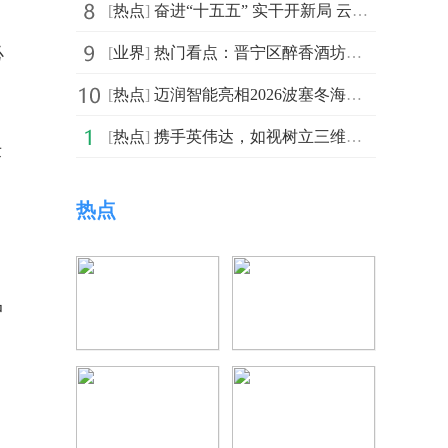
[
热点
]
奋进“十五五” 实干开新局 云网筑基 智启新程，重庆电信助力现代化新重庆谱新篇
必
[
业界
]
热门看点：晋宁区醉香酒坊（个体工商户）成立 注册资本6万人民币
[
热点
]
迈润智能亮相2026波塞冬海事展，“航海慧眼”赋能全球智能航行新时代
[
热点
]
携手英伟达，如视树立三维重建行业新标杆
术
热点
中