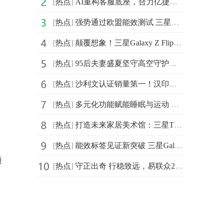
[
热点
]
AI重构客服底座，合力亿捷入选《2025中国企业数智化转型升级服务全景图》
[
热点
]
强势通过欧盟能效测试 三星Galaxy Z Flip7|Z Flip7 FE耐用性太出色
[
热点
]
颠覆想象！三星Galaxy Z Flip7灵活拍摄方式让创作更自由、更简单
[
热点
]
95后夫妻盛夏坚守高空守护万家清凉 京东以旧换新享国补再送外卖券
[
热点
]
沙利文认证销量第一！汉印便携A4打印机如何引爆新蓝海
[
热点
]
多元化功能赋能睡眠与运动 三星Galaxy Watch8系列初体验
[
热点
]
打造未来家居美术馆：三星The Frame画壁艺术电视凭何成为客厅空间主角？
[
热点
]
能效标签见证新突破 三星Galaxy Z Flip7系列带给用户更安心的体验
通
[
热点
]
守正出奇 行稳致远，易联众2025年度年中工作会议顺利召开