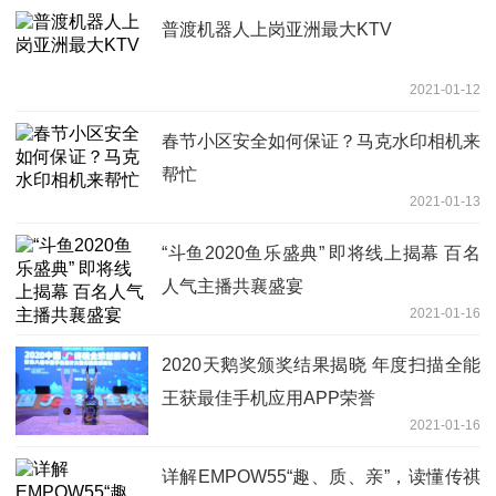
普渡机器人上岗亚洲最大KTV
2021-01-12
春节小区安全如何保证？马克水印相机来
帮忙
2021-01-13
“斗鱼2020鱼乐盛典” 即将线上揭幕 百名
人气主播共襄盛宴
2021-01-16
2020天鹅奖颁奖结果揭晓 年度扫描全能
王获最佳手机应用APP荣誉
2021-01-16
详解EMPOW55“趣、质、亲”，读懂传祺