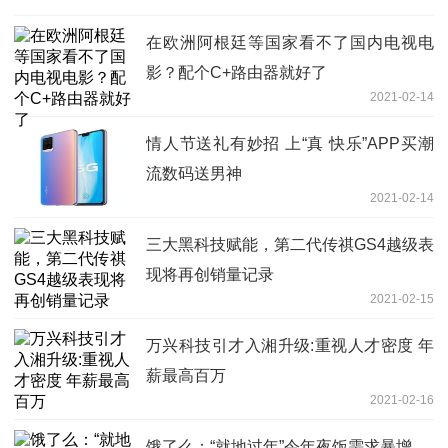
在欧洲阿根廷等国家看不了国内电视电
影？配个C+路由器就好了
2021-02-14
情人节送礼有妙招 上“真 快乐”APP买潮
流数码送男神
2021-02-14
三大黑科技赋能，第二代传祺GS4越级表
现将再创销量记录
2021-02-15
万兴科技引才入湘升级:重视人才密度 年
薪最高百万
2021-02-16
饿了么：“就地过年”令年夜饭需求暴增