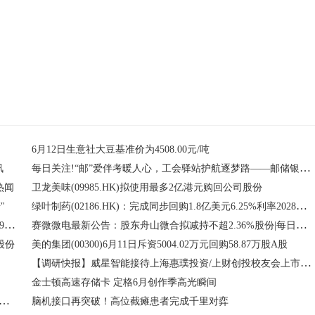
6月12日生意社大豆基准价为4508.00元/吨
每日关注!“邮”爱伴考暖人心，工会驿站护航逐梦路——邮储银行龙岩市分行暖心助考，展现情怀
讯
热闻
卫龙美味(09985.HK)拟使用最多2亿港元购回公司股份
绿叶制药(02186.HK)：完成同步回购1.8亿美元6.25%利率2028年到期可转换债券-每日资讯
"
股票行情快报：四方达（300179）6月11日主力资金净卖出1.19亿元-每日看点
赛微微电最新公告：股东舟山微合拟减持不超2.36%股份|每日焦点
股份
美的集团(00300)6月11日斥资5004.02万元回购58.87万股A股
【调研快报】威星智能接待上海惠璞投资/上财创投校友会上市公司研服中心等4家机构调研 短讯
金士顿高速存储卡 定格6月创作季高光瞬间
五五” 实干开新局 云网筑基 智启新程，重庆电信助力现代化新重庆谱新篇
脑机接口再突破！高位截瘫患者完成千里对弈