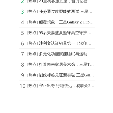
[
热点
]
AI重构客服底座，合力亿捷入选《2025中国企业数智化转型升级服务全景图》
[
热点
]
强势通过欧盟能效测试 三星Galaxy Z Flip7|Z Flip7 FE耐用性太出色
[
热点
]
颠覆想象！三星Galaxy Z Flip7灵活拍摄方式让创作更自由、更简单
[
热点
]
95后夫妻盛夏坚守高空守护万家清凉 京东以旧换新享国补再送外卖券
[
热点
]
沙利文认证销量第一！汉印便携A4打印机如何引爆新蓝海
[
热点
]
多元化功能赋能睡眠与运动 三星Galaxy Watch8系列初体验
[
热点
]
打造未来家居美术馆：三星The Frame画壁艺术电视凭何成为客厅空间主角？
[
热点
]
能效标签见证新突破 三星Galaxy Z Flip7系列带给用户更安心的体验
[
热点
]
守正出奇 行稳致远，易联众2025年度年中工作会议顺利召开