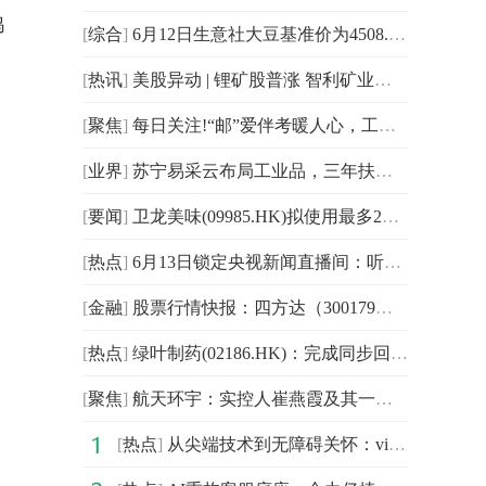
鸿
[
综合
]
6月12日生意社大豆基准价为4508.00元/吨
[
热讯
]
美股异动 | 锂矿股普涨 智利矿业化工(SQM.US)涨逾6%-报资讯
[
聚焦
]
每日关注!“邮”爱伴考暖人心，工会驿站护航逐梦路——邮储银行龙岩市分行暖心助考，展现情怀
[
业界
]
苏宁易采云布局工业品，三年扶持50个亿元级合作伙伴 每日热闻
[
要闻
]
卫龙美味(09985.HK)拟使用最多2亿港元购回公司股份
[
热点
]
6月13日锁定央视新闻直播间：听听开发者的"鸿蒙脑洞大开麦"
[
金融
]
股票行情快报：四方达（300179）6月11日主力资金净卖出1.19亿元-每日看点
[
热点
]
绿叶制药(02186.HK)：完成同步回购1.8亿美元6.25%利率2028年到期可转换债券-每日资讯
[
聚焦
]
航天环宇：实控人崔燕霞及其一致行动人拟减持不超1%公司股份
[
热点
]
从尖端技术到无障碍关怀：vivo携多项创新成果亮相联通合作伙伴大会