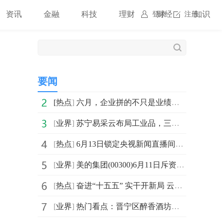
资讯
金融
科技
理财
财经
知识
登录
注册
要闻
[
热点
]
六月，企业拼的不只是业绩，更是组织力的“年中大考”
[
业界
]
苏宁易采云布局工业品，三年扶持50个亿元级合作伙伴 每日热闻
[
热点
]
6月13日锁定央视新闻直播间：听听开发者的"鸿蒙脑洞大开麦"
[
业界
]
美的集团(00300)6月11日斥资5004.02万元回购58.87万股A股
[
热点
]
奋进“十五五” 实干开新局 云网筑基 智启新程，重庆电信助力现代化新重庆谱新篇
[
业界
]
热门看点：晋宁区醉香酒坊（个体工商户）成立 注册资本6万人民币