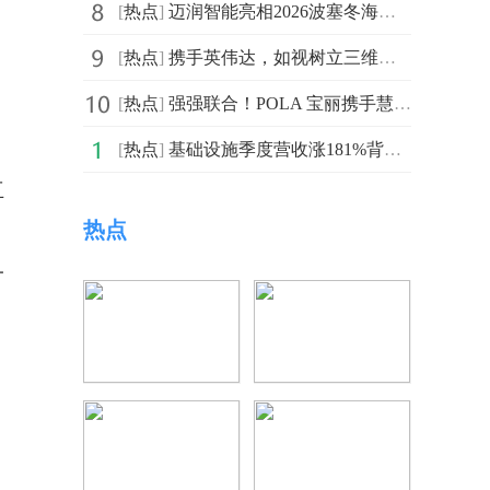
[
热点
]
迈润智能亮相2026波塞冬海事展，“航海慧眼”赋能全球智能航行新时代
[
热点
]
携手英伟达，如视树立三维重建行业新标杆
[
热点
]
强强联合！POLA 宝丽携手慧博科技 全域会员数智化升级项目正式启动
[
热点
]
基础设施季度营收涨181%背后，戴尔科技的存储创新还在加速
互
热点
一