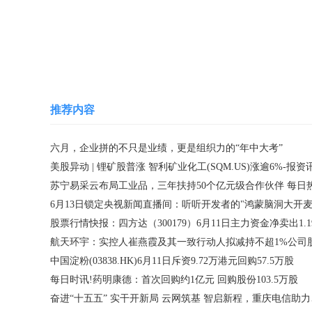
关键词：
推荐内容
六月，企业拼的不只是业绩，更是组织力的“年中大考”
美股异动 | 锂矿股普涨 智利矿业化工(SQM.US)涨逾6%-报资
苏宁易采云布局工业品，三年扶持50个亿元级合作伙伴 每日
6月13日锁定央视新闻直播间：听听开发者的"鸿蒙脑洞大开麦
航天环宇：实控人崔燕霞及其一致行动人拟减持不超1%公司
中国淀粉(03838.HK)6月11日斥资9.72万港元回购57.5万股
每日时讯!药明康德：首次回购约1亿元 回购股份103.5万股
奋进“十