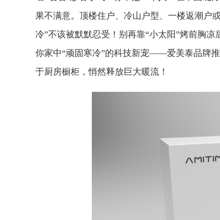
果不满意。顶楼住户、冷山户型、一楼返潮户或
冷”不该被默默忍受！别再靠“小太阳”烤前胸
你家中“顽固寒冷”的科技新宠——‌爱美泰品牌
于厨房橱柜，悄然释放巨大暖流！