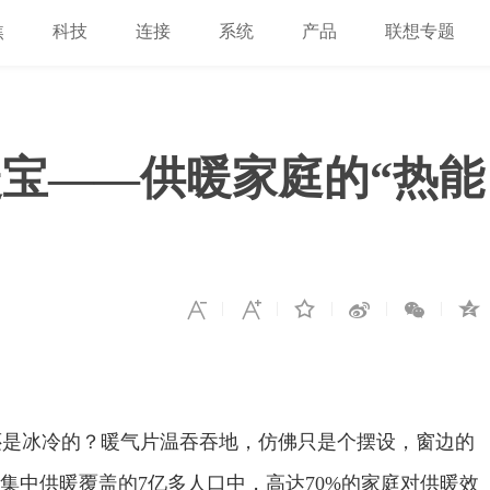
焦
科技
连接
系统
产品
联想专题
宝——供暖家庭的“热能
还是冰冷的？暖气片温吞吞地，仿佛只是个摆设，窗边的
中供暖覆盖的‌7亿多人口中，‌高达70%的家庭对供暖效