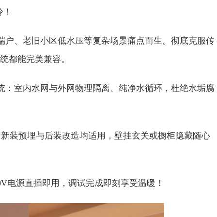
冷！
决末端户、老旧小区低水压等复杂场景痛点而生。彻底克服传
统都能完美兼容。‌
系统：‌室内水网与外网物理隔离、纯净水循环，‌杜绝水垢腐
。新装预埋与后装改造均适用，‌壁挂玄关或橱柜隐藏随心
220V电源直插即用，调试完成‌即刻享受温暖！