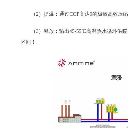
（2）‌提温：‌通过‌COP高达9‌的极致高
（3）‌释放：‌输出‌45-55℃高温热水‌循
区间！