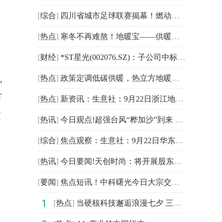
[
综合
]
四川省城市足球联赛揭幕！燃动城市与足球的魅力丨画说热点
[
热点
]
寒冬不再难熬！地暖宝——供暖家庭的“热能放大器”！
[
财经
]
*ST星光(002076.SZ)：子公司中标2936万元项目-当前关注
机
[
热点
]
政策定调低碳供暖，热立方地暖机领跑高端体验
下
[
热点
]
新资讯：生意社：9月22日浙江地区醋酸市场偏强运行
随
[
热讯
]
今日观点!超强台风“桦加沙”到来 深圳铁路计划24日旅客列车全部停运
[
综合
]
焦点观察：生意社：9月22日华东地区纯碱市场平稳运行
[
热讯
]
今日要闻!天创时尚：将开展股东回馈活动 发放3折折扣券
[
要闻
]
焦点短讯！中科曙光今日大宗交易折价成交133.24万股，成交额1.35亿元
[
热点
]
当硬核科技邂逅浪漫七夕 三星AI神系列产品以AI之力带来长久陪伴