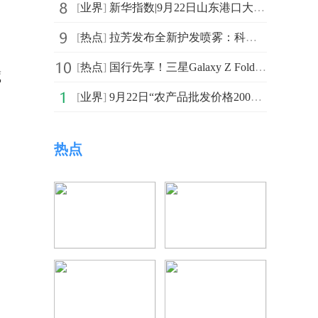
[
业界
]
新华指数|9月22日山东港口大商中心钢坯价格微幅上涨、热轧C料价格平稳
[
热点
]
拉芳发布全新护发喷雾：科技革新秀发修护新纪元
[
热点
]
国行先享！三星Galaxy Z Fold7|Z Flip7等机型支持照片水印相框
藏
[
业界
]
9月22日“农产品批发价格200指数”比上周五上升0.27个点_焦点快报
热点