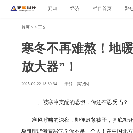
要闻
经济
栏目首页
聚
首页
> > 正文
寒冬不再难熬！地暖
放大器”！
2025-09-22 18:30:34
来源：实况网
一、被寒冷支配的恐惧，你还在忍受吗？
寒风呼啸的深夜，即便裹紧被子，脚底板
墙“嗖嗖”渗着寒气？你不是一个人！在中国北方集