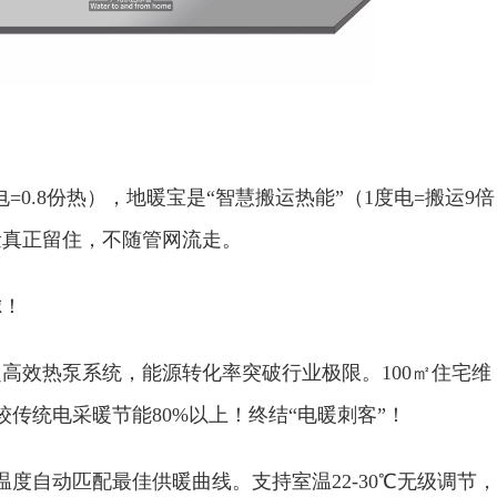
=0.8份热），地暖宝是“智慧搬运热能”（‌1度电=搬运9倍
量真正留住，不随管网流走‌。
！‌
+‌超高效热泵系统，能源转化率突破行业极限。‌100㎡住宅维
较传统电采暖节能80%以上！‌终结“电暖刺客”！
度自动匹配最佳供暖曲线。支持‌室温22-30℃无级调节‌，