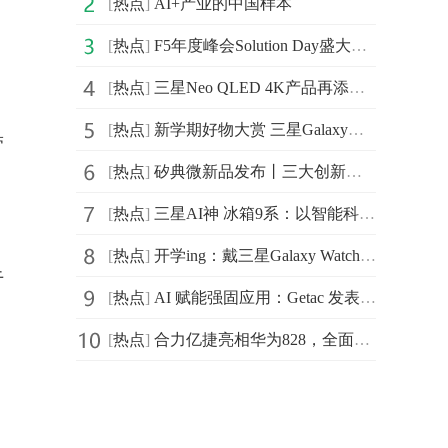
[
热点
]
AI+产业的中国样本
[
热点
]
F5年度峰会Solution Day盛大启幕，携应用交付与安全平台引领AI时代
[
热点
]
三星Neo QLED 4K产品再添巨幕新成员：115英寸QN90F震撼上市
[
热点
]
新学期好物大赏 三星Galaxy智能星品开启校园生活新体验
带
[
热点
]
矽典微新品发布丨三大创新：极致小型化AiP、手势交互新升级、开发套件开放赋能
[
热点
]
三星AI神 冰箱9系：以智能科技重塑家庭健康饮食新标准
[
热点
]
开学ing：戴三星Galaxy Watch8系列管理学习与生活
于
[
热点
]
AI 赋能强固应用：Getac 发表全新 F120 与 V120 ，全面强化前线作业效能
[
热点
]
合力亿捷亮相华为828，全面发布客服AI员工产品化落地解决方案