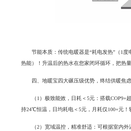
节能本质：‌传统电暖器是“耗电发热”（1度电
热能‌）！升温后的热水在您家闭环循环，‌把热
四、地暖宝四大碾压级优势，终结供暖焦虑
（1）‌极致能效，日耗＜5元：搭载‌COP9
持24℃恒温，日均耗电＜5元，月耗仅100+元！
（2）‌宽域温控，精准舒适：‌可根据室内外温