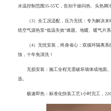
水温控制范围‌35-55℃‌，告别干燥闷热、头热脚
（3）‌全工况适配，压力无忧：‌专为解
统空气源热泵“低温失效”难题。‌地暖、暖气片系
（4）‌无忧安装，终身省心：‌‌双循环隔离
蚀，十年免清洗！‌
‌无损安装：‌施工全程无需破坏墙体或地面
选。‌
‌极速即热：‌标准化快装工艺‌1小时完工‌，