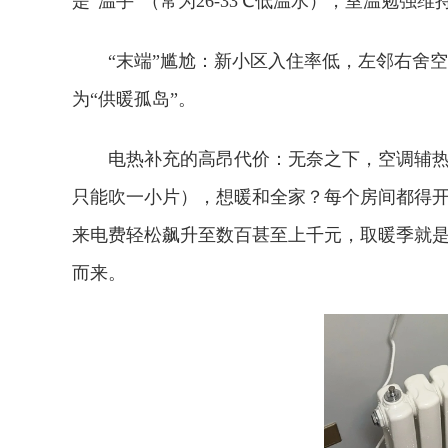
是“温手”（常为26-33℃低温水），室温勉强
‌“末端”尴尬：‌新小区入住率低，左邻右
为“供暖孤岛”。
‌电热补充的高昂代价：‌无奈之下，空调
只能吹一小片），想暖和全家？每个房间都得开
来电费轻松飙升至数百甚至上千元，取暖季就是
而来。