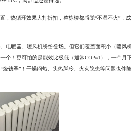
维持在18℃，离舒适还差得远。
舍空置，热循环效果大打折扣，整栋楼都感觉“不温不火”，成
辅热、电暖器、暖风机纷纷登场。但它们覆盖面积小（暖风
一个！更可怕的是能效比极低（通常COP≈1），一个月
“烧钱季”！干燥闷热、头热脚冷、火灾隐患等问题也伴