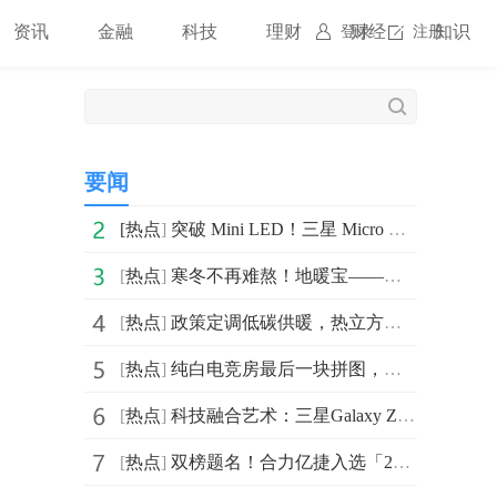
资讯
金融
科技
理财
财经
知识
登录
注册
要闻
[
热点
]
突破 Mini LED！三星 Micro RGB 引航显示进入 Micro 时代
[
热点
]
寒冬不再难熬！地暖宝——供暖家庭的“热能放大器”！
[
热点
]
政策定调低碳供暖，热立方地暖机领跑高端体验
[
热点
]
纯白电竞房最后一块拼图，技嘉M27UP ICE与M27Q2 QD ICE显示器来袭
[
热点
]
科技融合艺术：三星Galaxy Z系列以创新AI影像探索城市之美
[
热点
]
双榜题名！合力亿捷入选「2025中国垂直AI Agent创新企业TOP30」