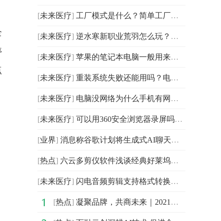
[
未来医疗
]
工厂模式是什么？简单工厂模式有哪些优缺点？
全
[
未来医疗
]
逆水寒新职业荒羽怎么玩？逆水寒冰雪主题武器怎么样?
停
[
未来医疗
]
苹果的笔记本电脑一般用来干什么？苹果的笔记本电脑能用
点
[
未来医疗
]
重装系统失败还能用吗？电脑重装系统失败一直开不了机怎
[
未来医疗
]
电脑没网络为什么手机有网？电脑没网络显示感叹号是怎么
[
未来医疗
]
可以用360安全浏览器录屏吗？360安全浏览器如何开启青少
[
业界
]
消息称谷歌计划将生成式AI聊天机器人Bard以小部件的形式
[
热点
]
六云多剪仪软件浅谈经典好莱坞电影背后的剪辑艺术
，
[
未来医疗
]
闪电音频剪辑支持格式转换吗？如何在一段音频中插入另一
[
热点
]
凝聚品牌，共商未来｜2021中国企业品牌建设峰会暨媒体发