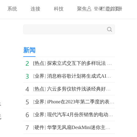
系统
连接
科技
聚焦
栏目首页
登录
注册
新闻
[
热点
]
探索立式交互下的多样玩法 三星Galaxy Z Flip4给你灵动便捷
[
业界
]
消息称谷歌计划将生成式AI聊天机器人Bard以小部件的形式
[
热点
]
六云多剪仪软件浅谈经典好莱坞电影背后的剪辑艺术
[
业界
]
iPhone在2023年第二季度的表现异常出色 仍同比增长了2%
手
[
业界
]
现代汽车4月份所销售的电动汽车中IONIQ 5和IONIQ 6仍占
玩
[
硬件
]
华擎无风扇DeskMini迷你主机将可选规格更高的i3-8145U处理器