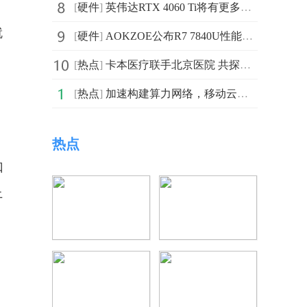
[
硬件
]
英伟达RTX 4060 Ti将有更多单风扇型号 ITX主机将拥有
就
[
硬件
]
AOKZOE公布R7 7840U性能：单核1756分
[
热点
]
卡本医疗联手北京医院 共探前列腺癌MDT精准诊疗
[
热点
]
加速构建算力网络，移动云牢筑经济发展能力底座
热点
口
上
、