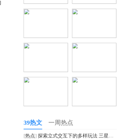
的
，
。
39热文
一周热点
[
热点
]
探索立式交互下的多样玩法 三星Galaxy Z Flip4给你灵动便捷