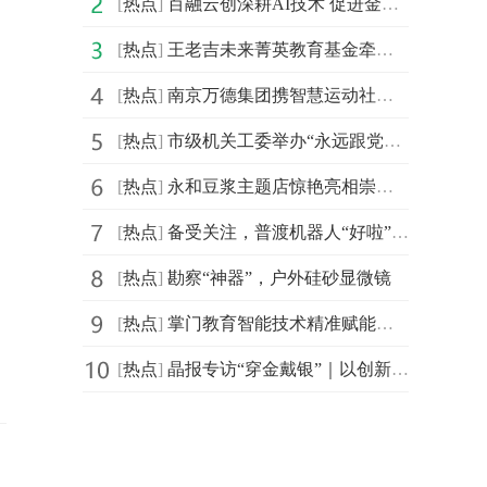
[
热点
]
百融云创深耕AI技术 促进金融机构盘活存量客户
[
热点
]
王老吉未来菁英教育基金牵手汕头大学首设 “刺柠吉奖学
[
热点
]
南京万德集团携智慧运动社区解决方案精彩亮相2021体博会
[
热点
]
市级机关工委举办“永远跟党走，建功新时代”庆祝建党百
[
热点
]
永和豆浆主题店惊艳亮相崇明花博会，成新晋网红打卡地
[
热点
]
备受关注，普渡机器人“好啦”亮相2021中国连锁餐饮峰会
[
热点
]
勘察“神器”，户外硅砂显微镜
[
热点
]
掌门教育智能技术精准赋能个性化教学 品质课程助力信息
[
热点
]
晶报专访“穿金戴银”｜以创新突破界限，创造无限可能