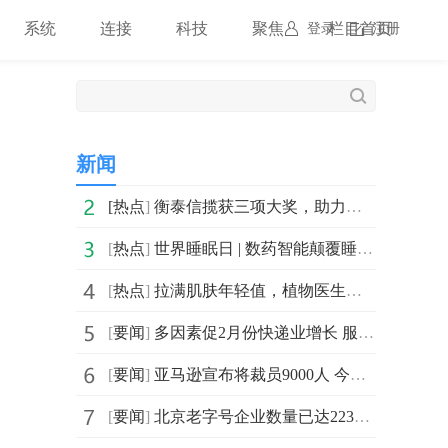
系统
连接
科技
聚焦
栏目首页
登录
注册
新闻
[
热点
]
衡泰信揽获三项大奖，助力高尔夫体育事业高质量发展！
[
热点
]
世界睡眠日 | 数药智能颠覆睡眠产业，数眠助你打造熟睡
[
热点
]
拉满肌肤年轻值，植物医生红茶系列日常必备
[
要闻
]
多因素促2月份快递业增长 服务质量成比拼重点
[
要闻
]
亚马逊宣布将裁员9000人 今年已宣布裁员2.7万人
[
要闻
]
北京老字号企业数量已达223家 队伍得到进一步壮大