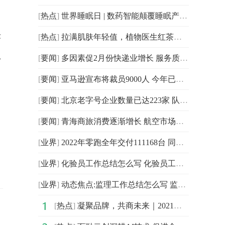
[
热点
]
世界睡眠日 | 数药智能颠覆睡眠产业，数眠助你打造熟睡
标
[
热点
]
拉满肌肤年轻值，植物医生红茶系列日常必备
认
[
要闻
]
多因素促2月份快递业增长 服务质量成比拼重点
，
[
要闻
]
亚马逊宣布将裁员9000人 今年已宣布裁员2.7万人
[
要闻
]
北京老字号企业数量已达223家 队伍得到进一步壮大
[
要闻
]
青海商旅消费逐渐增长 航空市场逐步恢复
[
业界
]
2022年零跑全年交付111168台 同比增长154%
[
业界
]
化验员工作总结怎么写 化验员工作总结范文欣赏
[
业界
]
动态焦点:监理工作总结怎么写 监理工作总结范文欣赏
[
热点
]
凝聚品牌，共商未来｜2021中国企业品牌建设峰会暨媒体发