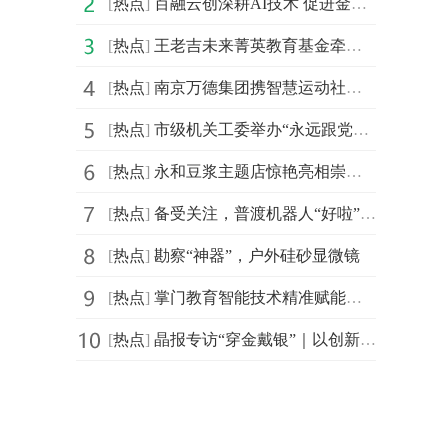
[
热点
]
百融云创深耕AI技术 促进金融机构盘活存量客户
[
热点
]
王老吉未来菁英教育基金牵手汕头大学首设 “刺柠吉奖学
[
热点
]
南京万德集团携智慧运动社区解决方案精彩亮相2021体博会
[
热点
]
市级机关工委举办“永远跟党走，建功新时代”庆祝建党百
[
热点
]
永和豆浆主题店惊艳亮相崇明花博会，成新晋网红打卡地
[
热点
]
备受关注，普渡机器人“好啦”亮相2021中国连锁餐饮峰会
[
热点
]
勘察“神器”，户外硅砂显微镜
[
热点
]
掌门教育智能技术精准赋能个性化教学 品质课程助力信息
[
热点
]
晶报专访“穿金戴银”｜以创新突破界限，创造无限可能