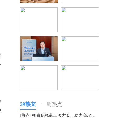
，
版
发
经
39热文
一周热点
纪
[
热点
]
衡泰信揽获三项大奖，助力高尔夫体育事业高质量发展！