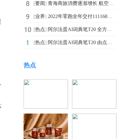
[
要闻
]
青海商旅消费逐渐增长 航空市场逐步恢复
[
业界
]
2022年零跑全年交付111168台 同比增长154%
展
[
热点
]
阿尔法蛋AI词典笔T20 全方位助力孩子“弯道超车”
[
热点
]
阿尔法蛋AI词典笔T20 由点到面学习更高效
热点
人
炼