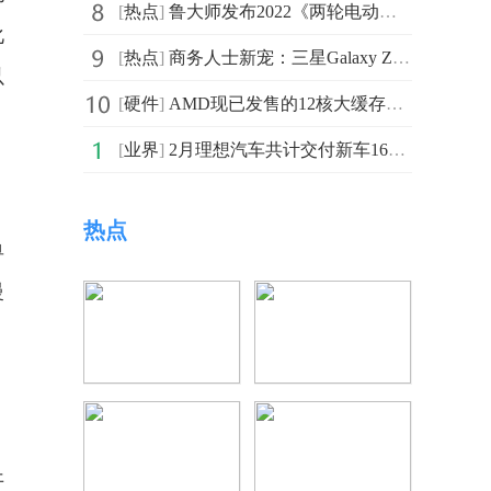
[
热点
]
鲁大师发布2022《两轮电动车行业调研报告》：智能化用户
化
[
热点
]
商务人士新宠：三星Galaxy Z Fold4外观、性能、生产力面面俱到
以
[
硬件
]
AMD现已发售的12核大缓存处理器R9 7900X3D为6标准核+6大
[
业界
]
2月理想汽车共计交付新车16620辆 同比增长97.5%
热点
单
慢
，
开