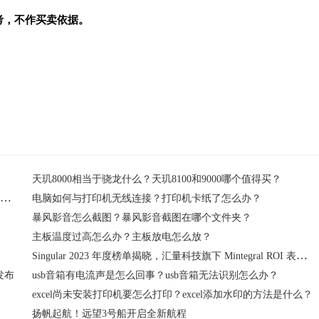
考，不作买卖依据。
天玑8000相当于骁龙什么？天玑8100和9000哪个值得买？
【Adobe国际认证中文官网】Adobe中国摄影计划,免费安装 正版激活
电脑如何与打印机无线连接？打印机卡纸了怎么办？
暴风影音怎么截图？暴风影音截图在哪个文件夹？
？
主板温度过高怎么办？主板放电怎么放？
Singular 2023 年度榜单揭晓，汇量科技旗下 Mintegral ROI 表现跻身全球前五
发布
usb音箱有电流声是怎么回事？usb音箱无法识别怎么办？
excel尚未安装打印机要怎么打印？excel添加水印的方法是什么？
扬帆起航！远望3号船开启全新航程