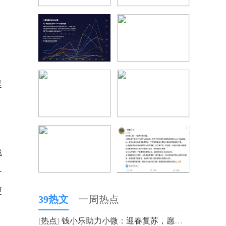
提
钱
务
便
39热文
一周热点
[
热点
]
钱小乐助力小微：迎春复苏，愿做美好生活“推手”