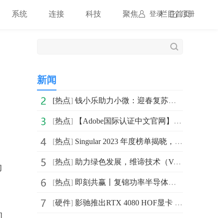
系统
连接
科技
聚焦
栏目首页
登录
注册
新闻
[
热点
]
钱小乐助力小微：迎春复苏，愿做美好生活“推手”
[
热点
]
【Adobe国际认证中文官网】Adobe中国摄影计划,免费安装
[
热点
]
Singular 2023 年度榜单揭晓，汇量科技旗下 Mintegral
[
热点
]
助力绿色发展，维谛技术（Vertiv）“可维节碳2023新品”
的
[
热点
]
即刻共赢丨复锦功率半导体电源模块全国招募代理商！
[
硬件
]
影驰推出RTX 4080 HOF显卡 可通过手动超频进一步调整至470W
的