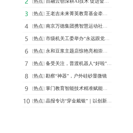
[
热点
]
百融云创深耕AI技术 促进金融机构盘活存量客户
[
热点
]
王老吉未来菁英教育基金牵手汕头大学首设 “刺柠吉奖学
[
热点
]
南京万德集团携智慧运动社区解决方案精彩亮相2021体博会
[
热点
]
市级机关工委举办“永远跟党走，建功新时代”庆祝建党百
[
热点
]
永和豆浆主题店惊艳亮相崇明花博会，成新晋网红打卡地
[
热点
]
备受关注，普渡机器人“好啦”亮相2021中国连锁餐饮峰会
[
热点
]
勘察“神器”，户外硅砂显微镜
[
热点
]
掌门教育智能技术精准赋能个性化教学 品质课程助力信息
[
热点
]
晶报专访“穿金戴银”｜以创新突破界限，创造无限可能