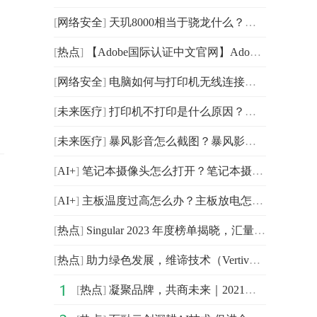
[
网络安全
]
天玑8000相当于骁龙什么？天玑8100和9000哪个值得买？
[
热点
]
【Adobe国际认证中文官网】Adobe中国摄影计划,免费安装
[
网络安全
]
电脑如何与打印机无线连接？打印机卡纸了怎么办？
[
未来医疗
]
打印机不打印是什么原因？打印机不进纸怎么办？
[
未来医疗
]
暴风影音怎么截图？暴风影音截图在哪个文件夹？
[
AI+
]
笔记本摄像头怎么打开？笔记本摄像头打开是黑的该怎么办
[
AI+
]
主板温度过高怎么办？主板放电怎么放？
[
热点
]
Singular 2023 年度榜单揭晓，汇量科技旗下 Mintegral
[
热点
]
助力绿色发展，维谛技术（Vertiv）“可维节碳2023新品”
[
热点
]
凝聚品牌，共商未来｜2021中国企业品牌建设峰会暨媒体发