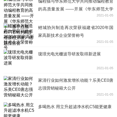
编程猫与华东师范大学共同推动编程教育
的高质量发展 ——开展《华东师范大学
2021-01-05
—基于点猫KITTEN计算思维课程开发》
结题报告会
鲤城协兴制造再次荣获福建省2020年国
家高新技术企业荣誉称号
2021-01-05
珑璟光电光栅波导研发取得新进展
2021-01-05
家清行业如何激发增长动能？乐美CE0唐
志强营销秘籍大公开
2021-01-05
多喝热水 用立升超滤净水机C5能更健康