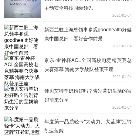
主动安全科技同级领先
2021-01-04
新西兰驻上海总领事参观goodhealth好健
康中国总部，看好合作前景
2021-01-04
京东·雷神杯ACL全国高校电竞精英赛总
决赛落幕 海南大学战队登顶王座
2021-01-04
佳贝艾特羊奶粉好吗？告别背奶生活的宝
妈前来分享
2021-01-04
年度第一品质轻卡“大动力、大蓝牌”江铃
凯运蓝鲸