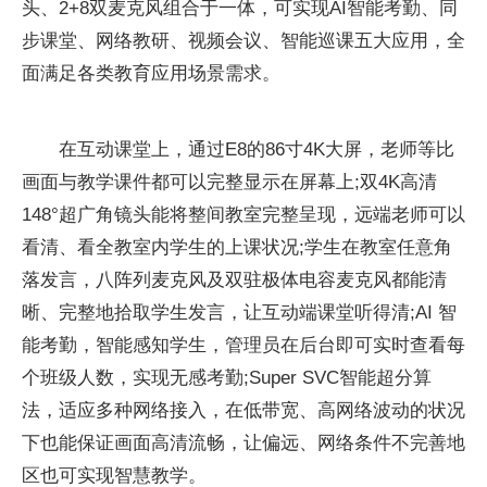
头、2+8双麦克风组合于一体，可实现AI智能考勤、同
步课堂、网络教研、视频会议、智能巡课五大应用，全
面满足各类教育应用场景需求。
在互动课堂上，通过E8的86寸4K大屏，老师等比
画面与教学课件都可以完整显示在屏幕上;双4K高清
148°超广角镜头能将整间教室完整呈现，远端老师可以
看清、看全教室内学生的上课状况;学生在教室任意角
落发言，八阵列麦克风及双驻极体电容麦克风都能清
晰、完整地拾取学生发言，让互动端课堂听得清;AI 智
能考勤，智能感知学生，管理员在后台即可实时查看每
个班级人数，实现无感考勤;Super SVC智能超分算
法，适应多种网络接入，在低带宽、高网络波动的状况
下也能保证画面高清流畅，让偏远、网络条件不完善地
区也可实现智慧教学。