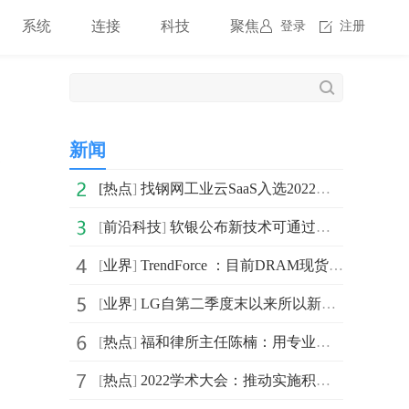
系统
连接
科技
聚焦
登录
注册
新闻
[
热点
]
找钢网工业云SaaS入选2022年度中小企业“链式”数字化转
[
前沿科技
]
软银公布新技术可通过小型无人机探测灾害中被沙土瓦砾掩
[
业界
]
TrendForce ：目前DRAM现货报价仍在保持下跌的趋势
[
业界
]
LG自第二季度末以来所以新生产的OLED电视面板均采用了新
[
热点
]
福和律所主任陈楠：用专业法律服务改变当事人命运
[
热点
]
2022学术大会：推动实施积极应对人口老龄化国家战略