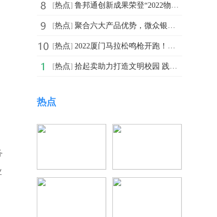
[
热点
]
鲁邦通创新成果荣登“2022物联网新技术新产品新应用”榜单
[
热点
]
聚合六大产品优势，微众银行微业贷靠谱好口碑形象成共识
[
热点
]
2022厦门马拉松鸣枪开跑！宜准助跑，宜跑团再战厦马！
[
热点
]
拾起卖助力打造文明校园 践行绿色低碳发展理念
热点
务
业