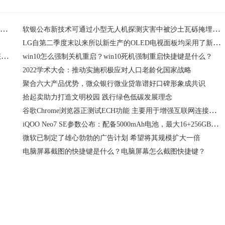
找钢网工业云SaaS入选2022年度中小企业“链式”数字化转型典型案例
软银公布新技术可通过小型无人机探测灾害中被沙土瓦砾掩埋者的智能手机信号并锁定位置
LG自第二季度末以来所以新生产的OLED电视面板均采用了新的OLED.EX技术
系统任务栏卡死重启也没用怎么办？电脑底部任务栏无响应怎么办？
win10怎么强制关机重启？win10死机强制重启快捷键是什么？
2022学术大会：推动实施积极应对人口老龄化国家战略
聚合六大产品优势，微众银行微业贷靠谱好口碑形象成共识
拾起卖助力打造文明校园 践行绿色低碳发展理念
谷歌Chrome浏览器正测试ECH功能 主要用于增强互联网连接的隐私保护
iQOO Neo7 SE参数公布：配备5000mAh电池，最大16+256GB存储
微软已制定了雄心勃勃的广告计划 希望将其规模扩大一倍
电脑屏幕截图的快捷键是什么？电脑屏幕怎么截图快捷键？