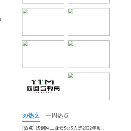
型
39热文
一周热点
[
热点
]
找钢网工业云SaaS入选2022年度中小企业“链式”数字化转