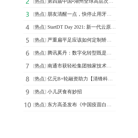
[
热点
]
第四届中国•湖州全球高层次人才创新创业大赛北京城市赛
[
热点
]
朋友清醒一点，快停止用牙开瓶盖的迷惑行为
[
热点
]
StartDT Day 2021: 新一代云原生数据中台仰世而来
[
热点
]
严重扁平足应该如何定制矫正鞋
[
热点
]
腾讯奚丹：数字化转型既是持久战更是攻坚战
[
热点
]
南通市获轻松集团独家技术支持，年度民心工程医保南通保
[
热点
]
亿元B+轮融资助力【清锋科技】拓展齿科、医疗、消费等市场
[
热点
]
小儿厌食有妙招
[
热点
]
东方高圣发布《中国疫苗白皮书》， “疫苗投行”苏州启航