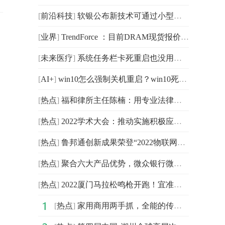
[
前沿科技
]
软银公布新技术可通过小型无人机探测灾害中被沙土瓦砾掩
[
业界
]
TrendForce ：目前DRAM现货报价仍在保持下跌的趋势
[
未来医疗
]
系统任务栏卡死重启也没用怎么办？电脑底部任务栏无响应
[
AI+
]
win10怎么强制关机重启？win10死机强制重启快捷键是什么？
[
热点
]
福和律所主任陈楠：用专业法律服务改变当事人命运
[
热点
]
2022学术大会：推动实施积极应对人口老龄化国家战略
[
热点
]
鲁邦通创新成果荣登“2022物联网新技术新产品新应用”榜单
[
热点
]
聚合六大产品优势，微众银行微业贷靠谱好口碑形象成共识
[
热点
]
2022厦门马拉松鸣枪开跑！宜准助跑，宜跑团再战厦马！
[
热点
]
家用商用两手抓，全能的传祺M6 PRO实在太香