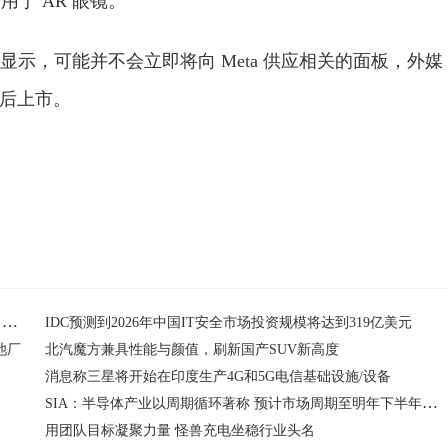
用于 AR 眼镜。
显示，可能并不会立即将向 Meta 供应相关的面板，外媒
年前后上市。
消息称Meta正同三星和LG洽谈面板供应事宜 用于未来的AR、VR设备
IDC预测到2026年中国IT安全市场投资规模将达到319亿美元
池厂
北汽魔方兼具性能与颜值，刷新国产SUV新高度
消息称三星将开始在印度生产4G和5G电信基础设施/设备
SIA：半导体产业以周期循环著称 预计市场周期至明年下半年需求才会反弹
用团队目标凝聚力量 怪兽充电坐稳行业头名