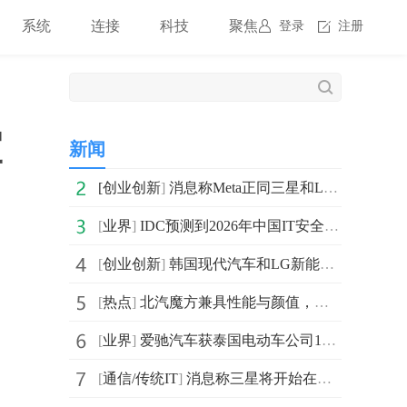
系统
连接
科技
聚焦
登录
注册
宜
新闻
[
创业创新
]
消息称Meta正同三星和LG洽谈面板供应事宜 用于未来的AR
[
业界
]
IDC预测到2026年中国IT安全市场投资规模将达到319亿美元
[
创业创新
]
韩国现代汽车和LG新能源公司正考虑在美国建立两家合资电
[
热点
]
北汽魔方兼具性能与颜值，刷新国产SUV新高度
[
业界
]
爱驰汽车获泰国电动车公司15万辆新能源汽车采购计划
[
通信/传统IT
]
消息称三星将开始在印度生产4G和5G电信基础设施/设备