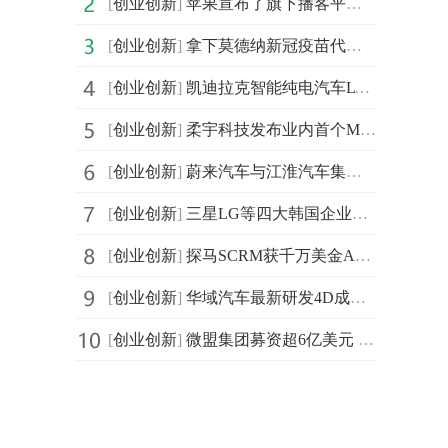
[
创业创新
]
苹果宣布了旗下播客平台新的会员推广计划 和此前预计的
[
创业创新
]
拿下莫德纳新冠疫苗代工合同 三星生物制剂股价在今天早
[
创业创新
]
凯迪拉克智能纯电汽车LYRIQ进入量产车测试阶段
[
创业创新
]
柔宇科技发布业内首个Micro-LED弹力柔性屏技术 支持扭曲
[
创业创新
]
蔚来汽车与江淮汽车集团签订制造合同 将继续生产ES8、ES
[
创业创新
]
三星LG等四大韩国企业宣布对美投资计划 投资总规模将达
[
创业创新
]
探马SCRM获千万美金A轮融资 将主要用于产品创新、市场开
[
创业创新
]
华域汽车最新研发4D成像毫米波雷达预计在今年四季度具备
[
创业创新
]
微盟集团募资超6亿美元 将用于提升综合研发实力等