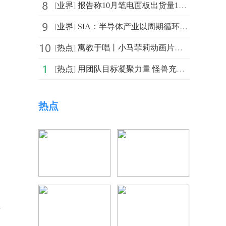
[
业界
]
报告称10月笔电面板出货量1350万片 环比减少16.1%
[
业界
]
SIA：半导体产业以周期循环著称 预计市场周期至明年下半
[
热点
]
寓教于唱丨小马菲莉动画片宝藏儿歌惊喜上线
[
热点
]
用团队目标凝聚力量 怪兽充电坐稳行业头名
热点
供