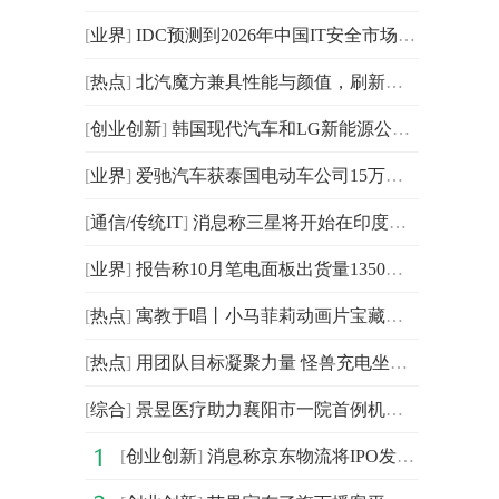
[
业界
]
IDC预测到2026年中国IT安全市场投资规模将达到319亿美元
[
热点
]
北汽魔方兼具性能与颜值，刷新国产SUV新高度
[
创业创新
]
韩国现代汽车和LG新能源公司正考虑在美国建立两家合资电
[
业界
]
爱驰汽车获泰国电动车公司15万辆新能源汽车采购计划
[
通信/传统IT
]
消息称三星将开始在印度生产4G和5G电信基础设施/设备
[
业界
]
报告称10月笔电面板出货量1350万片 环比减少16.1%
[
热点
]
寓教于唱丨小马菲莉动画片宝藏儿歌惊喜上线
[
热点
]
用团队目标凝聚力量 怪兽充电坐稳行业头名
[
综合
]
景昱医疗助力襄阳市一院首例机器人辅助DBS手术治疗帕金森
[
创业创新
]
消息称京东物流将IPO发行价定为40.36港元/股 位于招股价