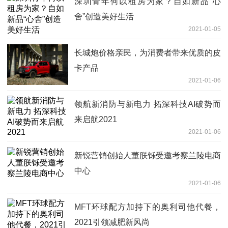
深圳青年何以租房为家？自如新品“心
舍”创造美好生活
2021-01-05
长城炮价格亲民，为消费者带来优质的皮
卡产品
2021-01-06
领航新消防与新电力 拓深科技AI破势而
来启航2021
2021-01-06
新锐营销创始人董朕铄受邀考察兰陵电商
中心
2021-01-06
MFT环球配方加持下的奥利司他代餐，
2021引领减肥新风尚