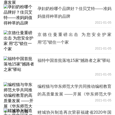
孕妇奶粉哪个品牌好？佳贝艾特——准妈
妈值得种草的品牌
2021-01-05
京德仕曼重磅出击 为您安全护家
用“芯”锁住一个家
2021-01-05
福特中国首批落地15家“撼路者之家”驿站
2021-01-05
编程猫与华东师范大学共同推动编程教育
的高质量发展 ——开展《华东师范大学
2021-01-05
—基于点猫KITTEN计算思维课程开发》
结题报告会
鲤城协兴制造再次荣获福建省2020年国