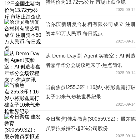
猪均价为13.72元/公斤 市场止跌企稳
2025-09-12
哈尔滨新研复合材料有限公司成立 注册
资本50万人民币-每日观点
2025-09-13
从 Demo Day 到 Agent 实验室：AI 创造
者嘉年华分会场议程来了-焦点简讯
2025-09-14
当前焦点!255.3环！16岁小将彭鑫露打破
女子10米气步枪世界纪录
2025-09-14
今日聚焦!佳发教育(300559.SZ)：股东德
员泰拟减持不超3%公司股份
2025-09-14