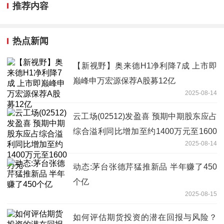
推荐内容
热点新闻
【新视野】奥来德H1净利降7成 上市即
巅峰申万宏源保荐A股募12亿
2025-08-14
云工场(02512)发盈喜 预期中期股东应占
综合溢利同比增加至约1400万元至1600
2025-08-14
万元
动态:茅台张德芹猛推新品 半年赚了450
个亿
2025-08-15
如何评估期货投资的潜在回报与风险？