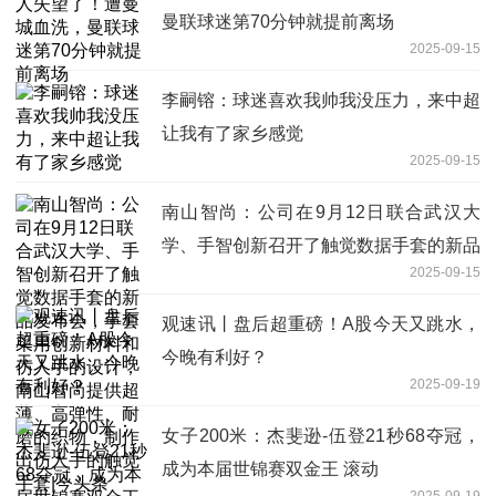
曼联球迷第70分钟就提前离场
2025-09-15
李嗣镕：球迷喜欢我帅我没压力，来中超
让我有了家乡感觉
2025-09-15
南山智尚：公司在9月12日联合武汉大
学、手智创新召开了触觉数据手套的新品
2025-09-15
发布会，手套采用创新材料和仿人手的设
计，南山智尚提供超薄、高弹性、耐磨的
观速讯丨盘后超重磅！A股今天又跳水，
织物，制作出仿人手的触觉手套|今头条
今晚有利好？
2025-09-19
女子200米：杰斐逊-伍登21秒68夺冠，
成为本届世锦赛双金王 滚动
2025-09-19