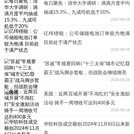
每日聚焦：清华大学调研：滴滴月度平均
抽成15.3%，九成司机低于20%
2025-09-28
亿纬锂能：公司储能电池订单较为饱满
目前处于满产状态
2025-09-28
“苏超”常规赛回眸| “十三太保”城市记忆⑬
霸王”战马脚步暂歇，但战歌会继续嘹亮
2025-09-28
美团：近两百城开展“不闯红灯”安全激励
活动 骑手一周增收可达到400多元
2025-09-28
华软科技成交额创2024年11月6日以来新
高