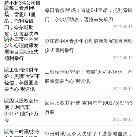
每日看点!半场：雷恩0-1里昂，托利索破
门，奈尔斯助攻，迈拉赫失单刀
2025-09-15
枣庄市中区青少年心理健康发展项目启动
仪式顺利举行
2025-09-15
工银瑞信财守护：黑嘴“大V”不轻信，荐
股圈套要当心 观速讯
2025-09-15
因认股权获行使 吉利汽车(00175)发行3
万股
2025-09-15
每日时讯!太令人失望了！遭曼城血洗，