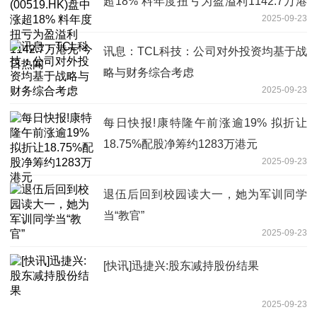
超18% 料年度扭亏为盈溢利1142.7万港
2025-09-23
元 今日热闻
讯息：TCL科技：公司对外投资均基于战
略与财务综合考虑
2025-09-23
每日快报!康特隆午前涨逾19% 拟折让
18.75%配股净筹约1283万港元
2025-09-23
退伍后回到校园读大一，她为军训同学
当“教官”
2025-09-23
[快讯]迅捷兴:股东减持股份结果
2025-09-23