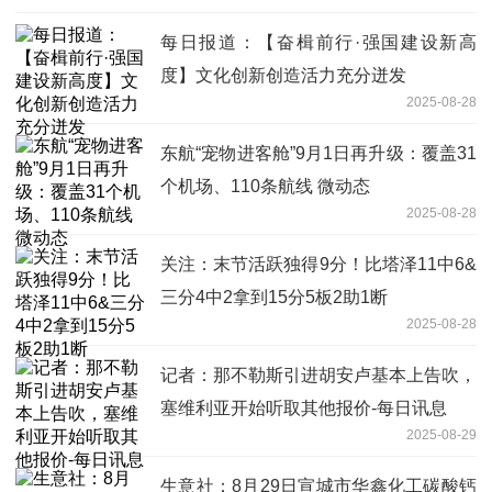
每日报道：【奋楫前行·强国建设新高
度】文化创新创造活力充分迸发
2025-08-28
东航“宠物进客舱”9月1日再升级：覆盖31
个机场、110条航线 微动态
2025-08-28
关注：末节活跃独得9分！比塔泽11中6&
三分4中2拿到15分5板2助1断
2025-08-28
记者：那不勒斯引进胡安卢基本上告吹，
塞维利亚开始听取其他报价-每日讯息
2025-08-29
生意社：8月29日宣城市华鑫化工碳酸钙