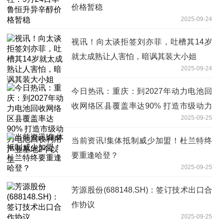
价格暂稳
2025-09-24
视讯！向太谈拒签刘亦菲，吐槽其14岁
就太成熟让人害怕，暗讽其装大小姐
2025-09-24
今日热讯：重庆：到2027年动力电池回
收网络区县覆盖率达90% 打造市级动力
2025-09-25
电池回收利用产业基地2个以上
当前资讯!集体抵制威少加盟！杜兰特终
要重逢哈登？
2025-09-25
芳源股份(688148.SH)：签订技术出口合
作协议
2025-09-25