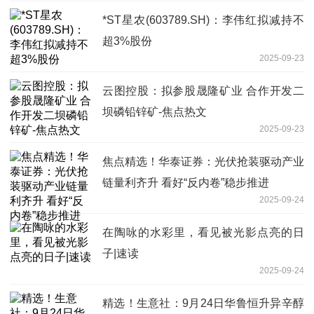
*ST星农(603789.SH)：李伟红拟减持不
超3%股份
2025-09-23
云图控股：拟参股晟隆矿业 合作开发二
坝磷铅锌矿-焦点热文
2025-09-23
焦点精选！华泰证券：光伏抢装驱动产业
链量利齐升 看好“反内卷”稳步推进
2025-09-24
在陶咏的水彩里，看见被光影点亮的日
子|速读
2025-09-24
精选！生意社：9月24日华鲁恒升异辛醇