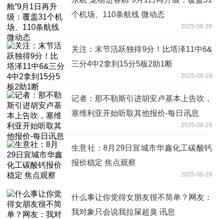
个机场、110条航线 微动态
2025-08-28
关注：末节活跃独得9分！比塔泽11中6&
三分4中2拿到15分5板2助1断
2025-08-28
记者：那不勒斯引进胡安卢基本上告吹，
塞维利亚开始听取其他报价-每日讯息
2025-08-29
生意社：8月29日宣城市华鑫化工碳酸钙
报价稳定 焦点观察
2025-08-29
什么事让你觉得女朋友很不简单？网友：
我对象只会说我拉屎超臭 讯息