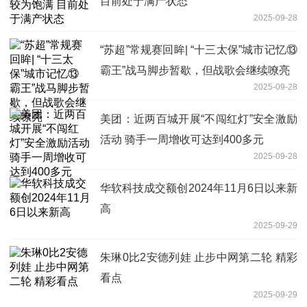
目前处于满产状态
2025-09-28
“苏超”常规赛回眸| “十三太保”城市记忆⑬
霸王”战马脚步暂歇，但战歌会继续嘹亮
2025-09-28
美团：近两百城开展“不闯红灯”安全激励
活动 骑手一周增收可达到400多元
2025-09-28
华软科技成交额创2024年11月6日以来新
高
2025-09-29
朱琳0比2安德列娃 止步中网第二轮 精彩
看点
2025-09-29