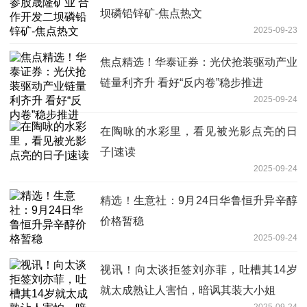
坝磷铅锌矿-焦点热文
2025-09-23
焦点精选！华泰证券：光伏抢装驱动产业
链量利齐升 看好“反内卷”稳步推进
2025-09-24
在陶咏的水彩里，看见被光影点亮的日
子|速读
2025-09-24
精选！生意社：9月24日华鲁恒升异辛醇
价格暂稳
2025-09-24
视讯！向太谈拒签刘亦菲，吐槽其14岁
就太成熟让人害怕，暗讽其装大小姐
2025-09-24