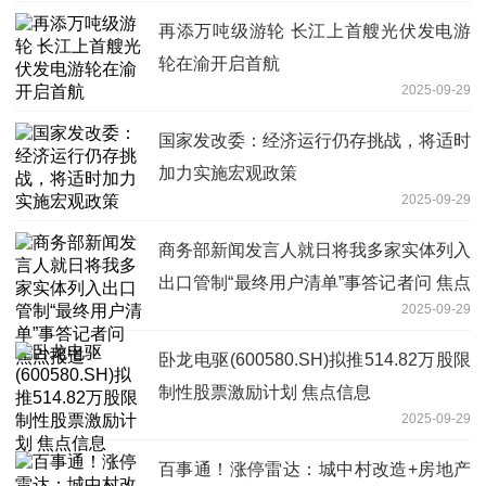
再添万吨级游轮 长江上首艘光伏发电游
轮在渝开启首航
2025-09-29
国家发改委：经济运行仍存挑战，将适时
加力实施宏观政策
2025-09-29
商务部新闻发言人就日将我多家实体列入
出口管制“最终用户清单”事答记者问 焦点
2025-09-29
报道
卧龙电驱(600580.SH)拟推514.82万股限
制性股票激励计划 焦点信息
2025-09-29
百事通！涨停雷达：城中村改造+房地产