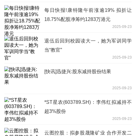
每日快报!康特隆午前涨逾19% 拟折让
18.75%配股净筹约1283万港元
2025-09-23
退伍后回到校园读大一，她为军训同学
当“教官”
2025-09-23
[快讯]迅捷兴:股东减持股份结果
2025-09-23
*ST星农(603789.SH)：李伟红拟减持不
超3%股份
2025-09-23
云图控股：拟参股晟隆矿业 合作开发二