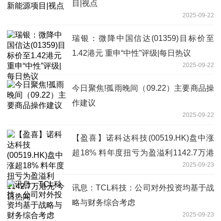
目|视点
2025-09-22
瑞银：微降中国信达(01359)目标价至
1.42港元 重申“中性”评级|每日热议
2025-09-22
今日聚焦!孤雨晚间（09.22）主要商品操
作建议
2025-09-22
【盈喜】诺科达科技(00519.HK)盘中涨
超18% 料年度扭亏为盈溢利1142.7万港
2025-09-23
元 今日热闻
讯息：TCL科技：公司对外投资均基于战
略与财务综合考虑
2025-09-23