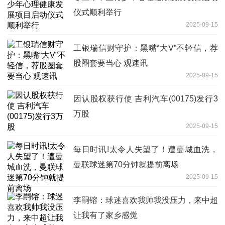
仪式顺利举行
2025-09-15
工银瑞信财守护：黑嘴“大V”不轻信，荐
股圈套要当心 观速讯
2025-09-15
因认股权获行使 吉利汽车(00175)发行3
万股
2025-09-15
每日时讯!太令人失望了！遭曼城血洗，
曼联球迷第70分钟就提前离场
2025-09-15
李嗣镕：球迷喜欢我帅我没压力，来中超
让我有了家乡感觉