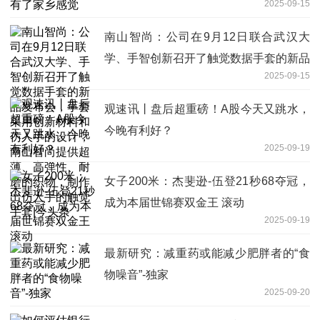
2025-09-15
南山智尚：公司在9月12日联合武汉大
学、手智创新召开了触觉数据手套的新品
2025-09-15
发布会，手套采用创新材料和仿人手的设
计，南山智尚提供超薄、高弹性、耐磨的
观速讯丨盘后超重磅！A股今天又跳水，
织物，制作出仿人手的触觉手套|今头条
今晚有利好？
2025-09-19
女子200米：杰斐逊-伍登21秒68夺冠，
成为本届世锦赛双金王 滚动
2025-09-19
最新研究：减重药或能减少肥胖者的“食
物噪音”-独家
2025-09-20