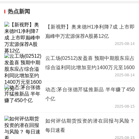
热点新闻
【新视野】奥来德H1净利降7成 上市即
巅峰申万宏源保荐A股募12亿
2025-08-14
云工场(02512)发盈喜 预期中期股东应占
综合溢利同比增加至约1400万元至1600
2025-08-14
万元
动态:茅台张德芹猛推新品 半年赚了450
个亿
2025-08-15
如何评估期货投资的潜在回报与风险？
每日速看
2025-08-15