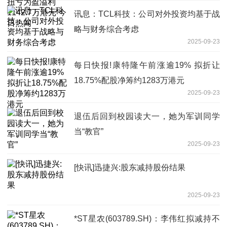
讯息：TCL科技：公司对外投资均基于战
略与财务综合考虑
2025-09-23
每日快报!康特隆午前涨逾19% 拟折让
18.75%配股净筹约1283万港元
2025-09-23
退伍后回到校园读大一，她为军训同学
当“教官”
2025-09-23
[快讯]迅捷兴:股东减持股份结果
2025-09-23
*ST星农(603789.SH)：李伟红拟减持不