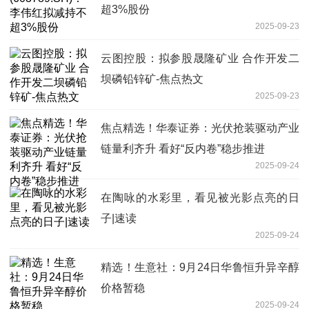
超3%股份
2025-09-23
云图控股：拟参股晟隆矿业 合作开发二
坝磷铅锌矿-焦点热文
2025-09-23
焦点精选！华泰证券：光伏抢装驱动产业
链量利齐升 看好“反内卷”稳步推进
2025-09-24
在陶咏的水彩里，看见被光影点亮的日
子|速读
2025-09-24
精选！生意社：9月24日华鲁恒升异辛醇
价格暂稳
2025-09-24