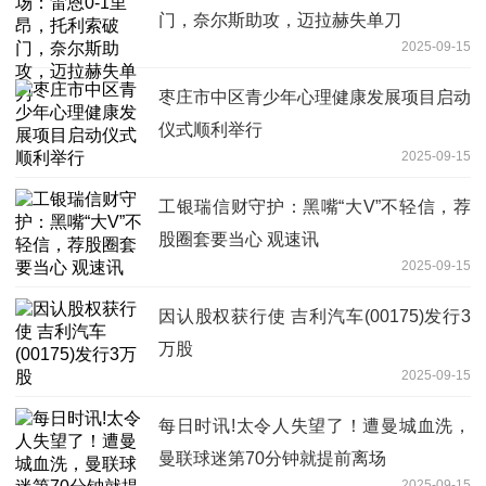
门，奈尔斯助攻，迈拉赫失单刀
2025-09-15
枣庄市中区青少年心理健康发展项目启动
仪式顺利举行
2025-09-15
工银瑞信财守护：黑嘴“大V”不轻信，荐
股圈套要当心 观速讯
2025-09-15
因认股权获行使 吉利汽车(00175)发行3
万股
2025-09-15
每日时讯!太令人失望了！遭曼城血洗，
曼联球迷第70分钟就提前离场
2025-09-15