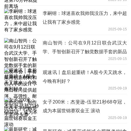
李嗣镕：球迷喜欢我帅我没压力，来中超
让我有了家乡感觉
2025-09-15
南山智尚：公司在9月12日联合武汉大
学、手智创新召开了触觉数据手套的新品
2025-09-15
发布会，手套采用创新材料和仿人手的设
计，南山智尚提供超薄、高弹性、耐磨的
观速讯丨盘后超重磅！A股今天又跳水，
织物，制作出仿人手的触觉手套|今头条
今晚有利好？
2025-09-19
女子200米：杰斐逊-伍登21秒68夺冠，
成为本届世锦赛双金王 滚动
2025-09-19