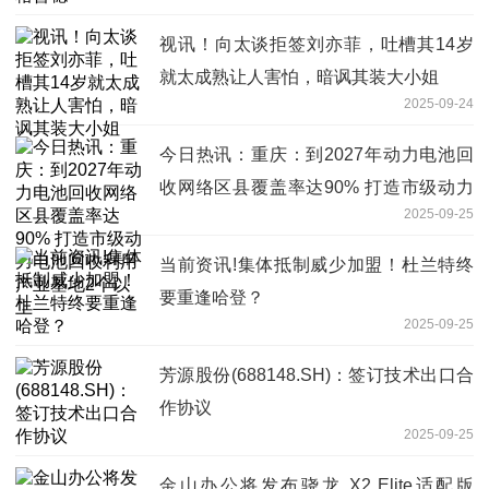
视讯！向太谈拒签刘亦菲，吐槽其14岁
就太成熟让人害怕，暗讽其装大小姐
2025-09-24
今日热讯：重庆：到2027年动力电池回
收网络区县覆盖率达90% 打造市级动力
2025-09-25
电池回收利用产业基地2个以上
当前资讯!集体抵制威少加盟！杜兰特终
要重逢哈登？
2025-09-25
芳源股份(688148.SH)：签订技术出口合
作协议
2025-09-25
金山办公将发布骁龙 X2 Elite适配版