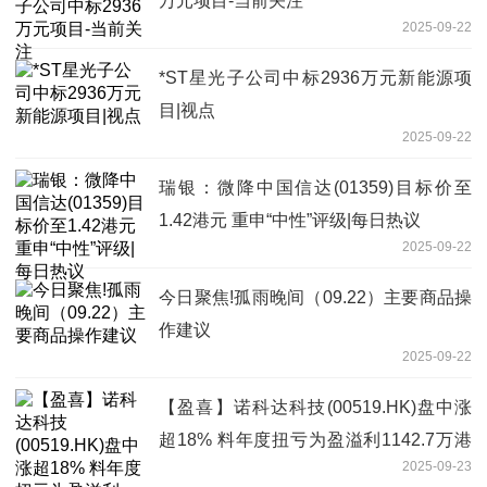
万元项目-当前关注
2025-09-22
*ST星光子公司中标2936万元新能源项
目|视点
2025-09-22
瑞银：微降中国信达(01359)目标价至
1.42港元 重申“中性”评级|每日热议
2025-09-22
今日聚焦!孤雨晚间（09.22）主要商品操
作建议
2025-09-22
【盈喜】诺科达科技(00519.HK)盘中涨
超18% 料年度扭亏为盈溢利1142.7万港
2025-09-23
元 今日热闻