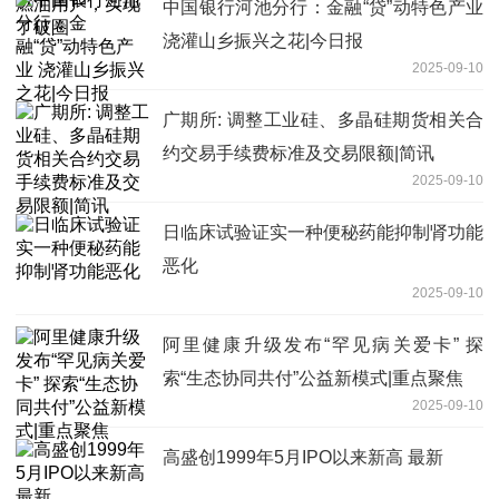
中国银行河池分行：金融“贷”动特色产业
浇灌山乡振兴之花|今日报
2025-09-10
广期所: 调整工业硅、多晶硅期货相关合
约交易手续费标准及交易限额|简讯
2025-09-10
日临床试验证实一种便秘药能抑制肾功能
恶化
2025-09-10
阿里健康升级发布“罕见病关爱卡” 探
索“生态协同共付”公益新模式|重点聚焦
2025-09-10
高盛创1999年5月IPO以来新高 最新