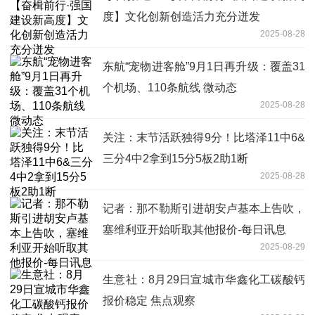
度】文化创新创造活力充分迸发
2025-08-28
东航“宠物进客舱”9月1日再升级：覆盖31
个机场、110条航线 微动态
2025-08-28
关注：末节活跃独得9分！比塔泽11中6&
三分4中2拿到15分5板2助1断
2025-08-28
记者：那不勒斯引进胡安卢基本上告吹，
塞维利亚开始听取其他报价-每日讯息
2025-08-29
生意社：8月29日宣城市华鑫化工碳酸钙
报价稳定 焦点观察