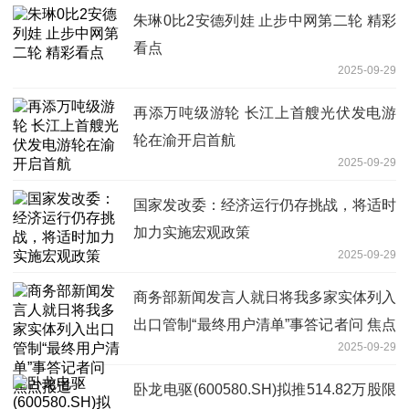
朱琳0比2安德列娃 止步中网第二轮 精彩
看点
2025-09-29
再添万吨级游轮 长江上首艘光伏发电游
轮在渝开启首航
2025-09-29
国家发改委：经济运行仍存挑战，将适时
加力实施宏观政策
2025-09-29
商务部新闻发言人就日将我多家实体列入
出口管制“最终用户清单”事答记者问 焦点
2025-09-29
报道
卧龙电驱(600580.SH)拟推514.82万股限