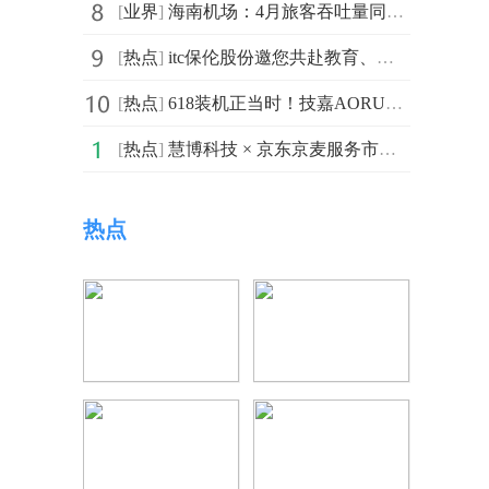
[
业界
]
海南机场：4月旅客吞吐量同比增长4.77%
[
热点
]
itc保伦股份邀您共赴教育、医疗、视听三大行业盛会，解锁“AI+视听”产业新生态
[
热点
]
618装机正当时！技嘉AORUS X3D系列主板火力全开，从旗舰到甜品一站配齐
[
热点
]
慧博科技 × 京东京麦服务市场×蓝氏，斩获金鼠标·银奖 数字化增长策略重塑宠物行业营销新范式
热点