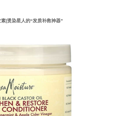
发素
|
烫染星人的“发质补救神器”