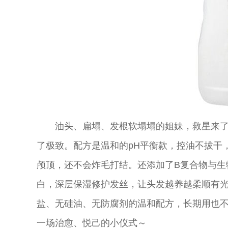
油头、扁塌、发根软塌塌的姐妹，救星来了！
了极致。配方是温和的pH
平
衡款，控油不拔干
颅顶，还不会炸毛打结。还添加了B复合物与生
白，深层保湿修护发丝，让头发越养越柔顺有
盐、无硅油、无防腐剂的温和配方，长期用也
一场治愈、悦己的小仪式～