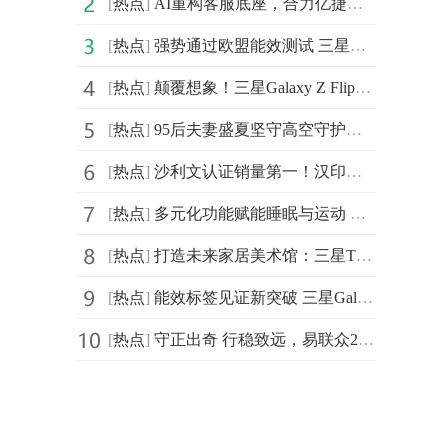
[
热点
]
AI重构客服底座，合力亿捷入选《2025中国企业数智化转型升级服务全景图》
[
热点
]
强势通过欧盟能效测试 三星Galaxy Z Flip7|Z Flip7 FE耐用性太出色
[
热点
]
颠覆想象！三星Galaxy Z Flip7灵活拍摄方式让创作更自由、更简单
[
热点
]
95后夫妻盛夏坚守高空守护万家清凉 京东以旧换新享国补再送外卖券
[
热点
]
沙利文认证销量第一！汉印便携A4打印机如何引爆新蓝海
[
热点
]
多元化功能赋能睡眠与运动 三星Galaxy Watch8系列初体验
[
热点
]
打造未来家居美术馆：三星The Frame画壁艺术电视凭何成为客厅空间主角？
[
热点
]
能效标签见证新突破 三星Galaxy Z Flip7系列带给用户更安心的体验
[
热点
]
守正出奇 行稳致远，易联众2025年度年中工作会议顺利召开