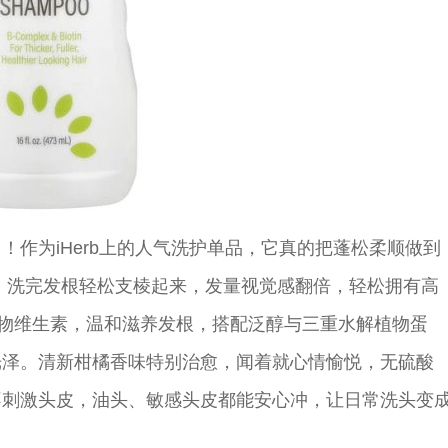
作为iHerb上的人气洗护单品，它真的把蓬松柔顺做到
，洗完发根轻松支棱起来，发量视觉感翻倍，轻松拥有高
物维生素，温和滋养发根，搭配泛醇与三重水解植物蛋
光泽。清新柑橘香味特别治愈，闻着就心情愉悦，无硫酸
不刺激头皮，油头、敏感头皮都能安心冲，让日常洗头变