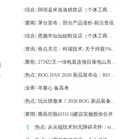
[
综合
]
阿坝县米洛洛烘焙店（个体工商户）成立 注册资本5万人民币 新要闻
[
要闻
]
茅台宣布：部分产品涨价-前沿资讯
[
综合
]
恩施市仙仙姐鞋业店（个体工商户）成立 注册资本2万人民币
健
[
资讯
]
焦点关注：科瑞技术: 关于持股5%以上股东权益变动后持股比例触及1%整数倍的提示性公告
[
聚焦
]
273亿!又一绿电直连项目落地山东 焦点观察
第
[
热点
]
ROG DAY 2026 新品发布会：ROG XREAL R1 AR眼镜震撼来袭
常
[
业界
]
寻童心 备高考
[
热点
]
玩出骄傲来！2026 ROG 新品装备齐发，点燃羊城电竞狂欢夜
[
要闻
]
雅高控股(03313)建议实施股份合并
[
热点
]
从尖端技术到无障碍关怀：vivo携多项创新成果亮相联通合作伙伴大会