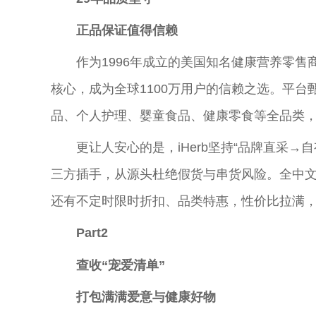
正品保
证
值得信赖
作为1996年成立的美国知名健康营养零售商
核心，成为全球1100万用户的信赖之选。
平
台
品、个人护理、婴童食品、健康零食等全品类
更让人安心的是，iHerb坚持“品牌直采
三方插手，从源头杜绝假货与串货风险。全中
还有不定时限时折扣、品类特惠，
性
价比拉满
Part2
查收“
宠爱清单
”
打包
满满爱意与健康好物