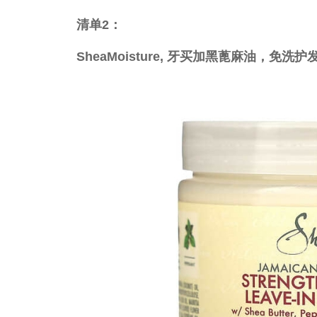
清单
2
：
SheaMoisture, 牙买加黑蓖麻油，免洗护