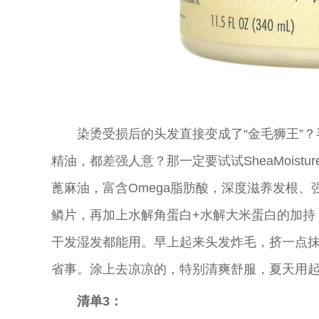
染烫受损后的头发直接变成了“金毛狮王”
精油，都差强人意？那一定要试试SheaMois
蓖麻油，富含Omega脂肪酸，深度滋养发根
鳞片，再加上水解角蛋白+水解大米蛋白的加持
干发湿发都能用。早上起来头发炸毛，挤一点
省事。涂上去凉凉的，特别清爽舒服，夏天用起
清单3：