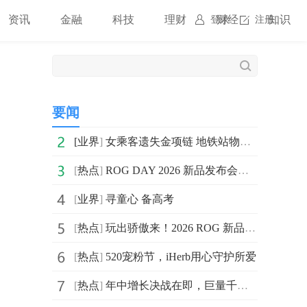
资讯
金融
科技
理财
财经
知识
登录
注册
要闻
[
业界
]
女乘客遗失金项链 地铁站物归原主 每日热议
[
热点
]
ROG DAY 2026 新品发布会：ROG XREAL R1 AR眼镜震撼来袭
[
业界
]
寻童心 备高考
[
热点
]
玩出骄傲来！2026 ROG 新品装备齐发，点燃羊城电竞狂欢夜
[
热点
]
520宠粉节，iHerb用心守护所爱
[
热点
]
年中增长决战在即，巨量千川618攻略出炉，商家爆单有新解