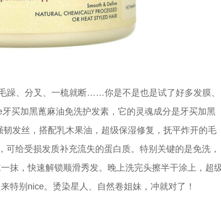
？毛躁、分叉、一梳就断……你是不是也是试了好多发膜、
ture牙买加黑蓖麻油免洗护发素，它的灵魂成分是牙买加黑
、强韧发丝，搭配乳木果油，超级保湿修复，抚
平
炸开的毛
，可给受损发质补充流失的蛋白质。特别关键的是免洗，
抹一抹，快速解锁顺滑秀发。晚上洗完头擦半干涂上，超
来特别nice。烫染星人、自然卷姐妹，冲就对了！