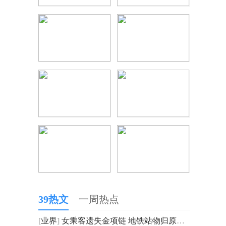
39热文
一周热点
[
业界
]
女乘客遗失金项链 地铁站物归原主 每日热议