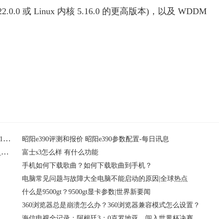
esa 22.0.0 或 Linux 内核 5.16.0 的更高版本)，以及 WDDM
VMware发布Workstation Pro和Workstation Player虚拟机软件的16.2.5更新
昭阳e390评测和报价 昭阳e390参数配置-每日讯息
世界观速讯丨qq空间打不开是怎么回事_为什么qq空间打不开_QQ空间打不开处理教程
富士s3怎么样 有什么功能
手机如何下载歌曲？如何下载歌曲到手机？
电脑常见问题与故障大全电脑不能启动的原因|全球热点
什么是9500gt？9500gt显卡参数|世界新要闻
360浏览器总是崩溃怎么办？360浏览器兼容模式怎么设置？
哪个好 监控视频采集卡价格品牌介绍 环球快播报
海信电视全记录：阿根廷3：0克罗地亚，闯入世界杯决赛