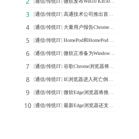
[
通信/传统IT
]
微软发布Win10 KB5003173累积更新 带来了“新闻和兴趣”功能
[
通信/传统IT
]
高通技术公司推出首款支持5G连接的专用物联网调制解调器
[
通信/传统IT
]
大量用户报告Chrome意外崩溃 谷歌官方发布紧急修复
[
通信/传统IT
]
HomePod和HomePod mini将通过软件更新支持Apple Music无损音频
[
通信/传统IT
]
微软正准备为Windows 10的设计做出一些“根本性”改变
[
通信/传统IT
]
谷歌Chrome浏览器将升级PWA应用 支持离线查看、推送通知
[
通信/传统IT
]
IE浏览器进入死亡倒计时 从浏览器霸主到群嘲对象
[
通信/传统IT
]
微软Edge浏览器将推出新的密码管理器 提示用户密码是否泄露
[
通信/传统IT
]
最新Edge浏览器还支持简化右键菜单 用户可只保留几个必