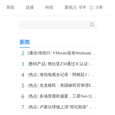
系统
连接
科技
聚焦
登录
注册
新闻
[
通信/传统IT
]
VMware发布Workstation Pro和Workstation Player虚拟机软件的16.2.5更新
[
数码产品
]
努比亚Z50通过3C认证:配备80W充电器 搭载5000mAh电池
[
热点
]
海信电视全记录：阿根廷3：0克罗地亚，闯入世界杯决赛
[
热点
]
兆龙移民：美国移民官审理EB-1A杰出人才案件中的三个主要
[
热点
]
多场景视听盛宴，三星Neo QLED 8K电视带来沉浸式观赛体验
[
热点
]
卢塞尔球场上演“世纪助攻”，海信电视见证梅西率队重返