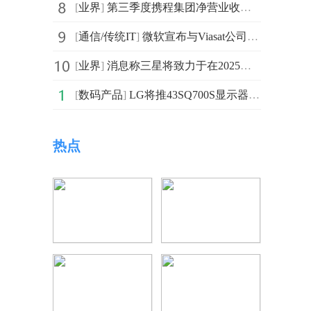
[
业界
]
第三季度携程集团净营业收入为69亿元 同比增长29%
[
通信/传统IT
]
微软宣布与Viasat公司合作 旨在使Airband进入高速发展阶段
[
业界
]
消息称三星将致力于在2025年为Galaxy S系列提供其首个独
[
数码产品
]
LG将推43SQ700S显示器：搭载42.5英寸的IPS屏幕
热点
，