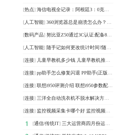
[
热点
]
海信电视全记录：阿根廷3：0克罗地亚，闯入世界杯决赛
[
人工智能
]
360浏览器总是崩溃怎么办？360浏览器兼容模式怎么设置？
[
数码产品
]
努比亚Z50通过3C认证:配备80W充电器 搭载5000mAh电池
[
人工智能
]
随手记如何更改统计时间?随手记怎么设置图表统计时间?
[
连接
]
儿童早教机多少钱 儿童早教机推荐_全球微速讯
[
连接
]
pp助手怎么修复闪退 PP助手(正版)协助修复功能说明
[
连接
]
联想i950评测介绍 联想i950参数配置:环球微头条
[
连接
]
三洋全自动洗衣机不脱水解决方法介绍 -全球观天下
[
连接
]
监控视频采集卡哪个好 监控视频采集卡价格品牌介绍
[
通信/传统IT
]
三大运营商四月份运营数据分析：移动一枝独秀，电联稳中