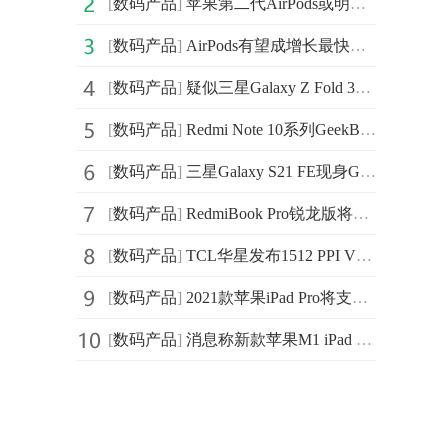
[
数码产品
]
苹果第二代AirPods或明年初亮相 支持无线充电功能
[
数码产品
]
AirPods有望成增长最快苹果产品 2020年还有大改款
[
数码产品
]
疑似三星Galaxy Z Fold 3专利图曝光 将在侧面配备有触摸式按钮
[
数码产品
]
Redmi Note 10系列GeekBench跑分曝光:单核得分727分，
[
数码产品
]
三星Galaxy S21 FE现身Geekbench：将搭高通骁龙888平台
[
数码产品
]
RedmiBook Pro锐龙版将于下周三发布 搭载全新Zen3架构
[
数码产品
]
TCL华星发布1512 PPI VR显示屏 拥有120Hz刷新率
[
数码产品
]
2021款苹果iPad Pro将支持使用5G移动网下载系统更新
[
数码产品
]
消息称新款苹果M1 iPad Pro采用了是桌面级M1芯片