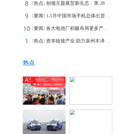
[
热点
]
创领主题展贸新生态，第 28 届广州国际照明展览会规模
[
要闻
]
1-5月中国市场手机总体出货量累计1.08亿部 同比下降0.7%
[
要闻
]
各大电池厂积极布局更多产能 动力电池企业竞争“白热化”
[
热点
]
资本链接产业 助力泉州丰泽区数字经济创新发展
热点