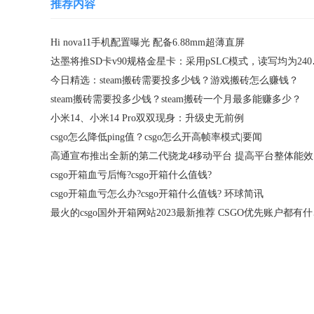
推荐内容
Hi nova11手机配置曝光 配备6.88mm超薄直屏
达墨将推SD
今日精选：steam搬砖需要投多少钱？游戏搬砖怎么赚钱？
steam搬砖需要投多少钱？steam搬砖一个月最多能赚多少？
小米14、小米14 Pro双双现身：升级史无前例
csgo怎么降低ping值？csgo怎么开高帧率模式|要闻
高通宣布推出全新的第二代骁龙4移动平台 提高平台整体能效
csgo开箱血亏后悔?csgo开箱什么值钱?
csgo开箱血亏怎么办?csgo开箱什么值钱? 环球简讯
最火的c