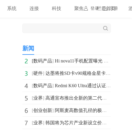
系统
连接
科技
聚焦
栏目首页
登录
注册
新闻
[
数码产品
]
Hi nova11手机配置曝光 配备6.88mm超薄直屏
[
硬件
]
达墨将推SD卡v90规格金星卡：采用pSLC模式，读写均为240MB/s
[
数码产品
]
Redmi K60 Ultra通过认证：最高将支持120W有线快充
[
业界
]
高通宣布推出全新的第二代骁龙4移动平台 提高平台整体能效
[
创业创新
]
阿斯麦高数值孔径的极紫外光刻机 数值孔径将由0.33增至0.55
[
业界
]
韩国将为芯片产业新设立价值3000亿韩元的基金 以推动相