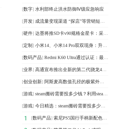
[
数字
]
水利部终止洪水防御Ⅳ级应急响应
[
开发
]
成流量变现渠道 “探店”等营销短视频须标明“广告”
[
硬件
]
达墨将推SD卡v90规格金星卡：采用pSLC模式，读写均为240MB/s
[
定制
]
小米14、小米14 Pro双双现身：升级史无前例
[
数码产品
]
Redmi K60 Ultra通过认证：最高将支持120W有线快充
[
业界
]
高通宣布推出全新的第二代骁龙4移动平台 提高平台整体能效
[
创业创新
]
阿斯麦高数值孔径的极紫外光刻机 数值孔径将由0.33增至0.55
[
游戏
]
steam搬砖需要投多少钱？利用steam搬砖信息差项目有哪些
[
游戏
]
今日精选：steam搬砖需要投多少钱？游戏搬砖怎么赚钱？
[
数码产品
]
索尼PS5国行手柄新配色发布 提供数字版和光驱版两种配置