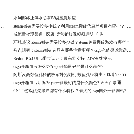
水利部终止洪水防御Ⅳ级应急响应
卡v90规格金星卡：采用pSLC模式，读写均为240MB/s
steam搬砖需要投多少钱？利用steam搬砖信息差项目有哪些？_世界快资讯
成流量变现渠道 “探店”等营销短视频须标明“广告”
环球热议:steam搬砖需要投多少钱？steam免费搬砖游戏有哪些？
焦点观察：steam搬砖选品有哪些注意事项？csgo充值渠道靠谱吗？
Redmi K60 Ultra通过认证：最高将支持120W有线快充
csgo开箱血亏怎么办?csgo开箱最好的是什么颜色?
阿斯麦高数值孔径的极紫外光刻机 数值孔径将由0.33增至0.55
csgo开箱血亏后悔?csgo开箱最好的是什么颜色? 天天百事通
sgo国外开箱网站2023最新推荐 CSGO优先账户都有什么特权？
CSGO游戏优先账户都有什么特权？最火的csgo国外开箱网站2023最新推荐 天天头条