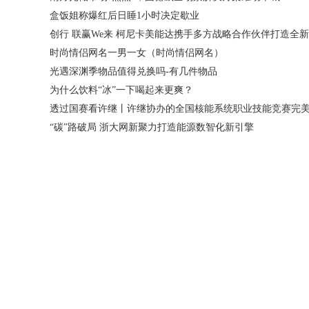
盒饭姐称爆红后日睡1小时决定歇业
时尚情侣网名一男一女（时尚情侣网名）
光遇深渊季物品值得兑换吗-有几件物品
为什么饮料“冰”一下喝起来更爽？
“碳”路破局 浙大网新聚力打造能源数智化新引擎