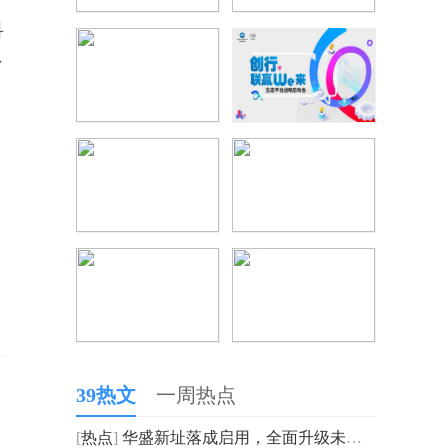
科
了
39热文
一周热点
[
热点
]
华盛新址落成启用，全面升级未来可期