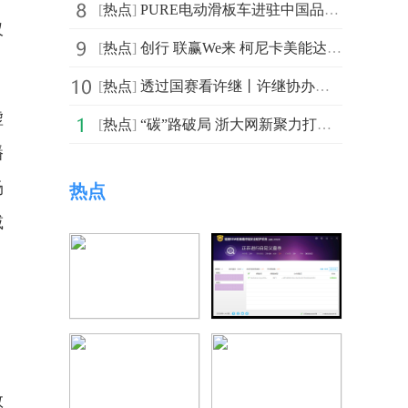
[
热点
]
PURE电动滑板车进驻中国品牌发布会圆满闭幕
仅
[
热点
]
创行 联赢We来 柯尼卡美能达携手多方战略合作伙伴打造
[
热点
]
透过国赛看许继丨许继协办的全国核能系统职业技能竞赛完
虚
[
热点
]
“碳”路破局 浙大网新聚力打造能源数智化新引擎
播
场
热点
减
数