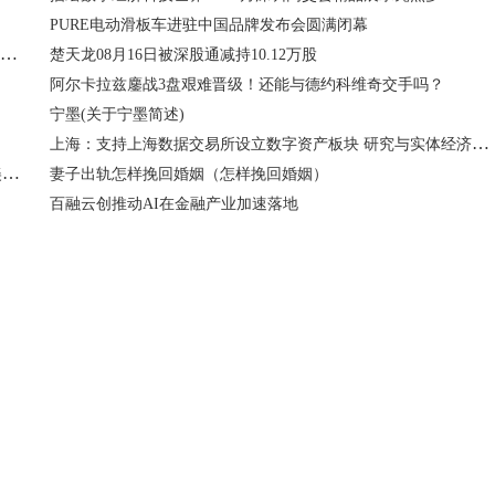
PURE电动滑板车进驻中国品牌发布会圆满闭幕
创行 联赢We来 柯尼卡美能达携手多方战略合作伙伴打造全新生态平台
楚天龙08月16日被深股通减持10.12万股
阿尔卡拉兹鏖战3盘艰难晋级！还能与德约科维奇交手吗？
宁墨(关于宁墨简述)
上海：支持上海数据交易所设立数字资产板块 研究与实体经济相结合的数字资产上市发行和流通交易机制
透过国赛看许继丨许继协办的全国核能系统职业技能竞赛完美收官
妻子出轨怎样挽回婚姻（怎样挽回婚姻）
百融云创推动AI在金融产业加速落地