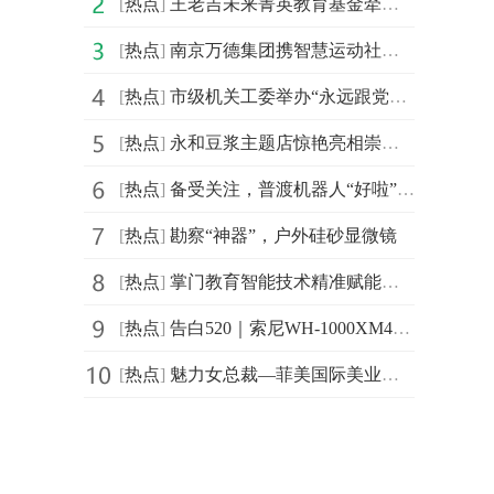
[
热点
]
王老吉未来菁英教育基金牵手汕头大学首设 “刺柠吉奖学
[
热点
]
南京万德集团携智慧运动社区解决方案精彩亮相2021体博会
[
热点
]
市级机关工委举办“永远跟党走，建功新时代”庆祝建党百
[
热点
]
永和豆浆主题店惊艳亮相崇明花博会，成新晋网红打卡地
[
热点
]
备受关注，普渡机器人“好啦”亮相2021中国连锁餐饮峰会
[
热点
]
勘察“神器”，户外硅砂显微镜
[
热点
]
掌门教育智能技术精准赋能个性化教学 品质课程助力信息
[
热点
]
告白520｜索尼WH-1000XM4头戴降噪耳机静谧白限量版心动发布
[
热点
]
魅力女总裁—菲美国际美业综合平台创始人，菲菲！