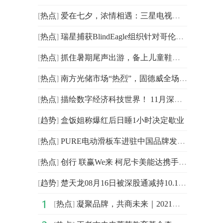
[
热点
]
爱在七夕，浓情相遇：三星电视开启“科技·艺术·家”的
[
热点
]
瑞星捕获BlindEagle组织针对哥伦比亚发起的APT攻击
[
热点
]
抓住暑期尾声出游，备上儿童鞋更安心
[
热点
]
南方光储市场“热烈”，固德威全场景解决方案耀动羊城！
[
热点
]
描绘数字经济科技世界！ 11月深圳高交会精品展示亮点多
[
趋势
]
盒饭姐称爆红后日睡1小时决定歇业
[
热点
]
PURE电动滑板车进驻中国品牌发布会圆满闭幕
[
热点
]
创行 联赢We来 柯尼卡美能达携手多方战略合作伙伴打造
[
趋势
]
楚天龙08月16日被深股通减持10.12万股
[
热点
]
凝聚品牌，共商未来｜2021中国企业品牌建设峰会暨媒体发