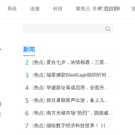
系统
连接
科技
聚焦
栏目首页
登录
注册
多
新闻
[
热点
]
爱在七夕，浓情相遇：三星电视开启“科技·艺术·家”的
[
热点
]
瑞星捕获BlindEagle组织针对哥伦比亚发起的APT攻击
[
热点
]
华盛新址落成启用，全面升级未来可期
[
热点
]
抓住暑期尾声出游，备上儿童鞋更安心
的
[
热点
]
南方光储市场“热烈”，固德威全场景解决方案耀动羊城！
要
[
热点
]
描绘数字经济科技世界！ 11月深圳高交会精品展示亮点多