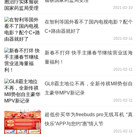
瘤获国家药监局受理
2021-02-10
在智利等国外看不了国内电视电影？配个
C+路由器就好了
2021-02-11
新春不打烊 快手主播春节继续营业送海
量福利！
2021-02-11
GL8霸主地位不再，全新传祺M8势创自
主豪华MPV新记录
2021-02-11
超低价买华为freebuds pro无线耳机 “真
快乐”APP与您约“惠”情人节
2021-02-11