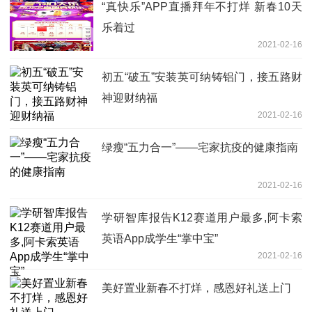
“真快乐”APP直播拜年不打烊 新春10天
乐着过
2021-02-16
初五“破五”安装英可纳铸铝门，接五路财
神迎财纳福
2021-02-16
绿瘦“五力合一”——宅家抗疫的健康指南
2021-02-16
学研智库报告K12赛道用户最多,阿卡索
英语App成学生“掌中宝”
2021-02-16
美好置业新春不打烊，感恩好礼送上门