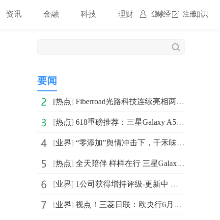
资讯
金融
科技
理财
财经
知识
登录
注册
要闻
[
热点
]
Fiberroad光路科技连续亮相两大行业展会，聚焦TSN与工业自动化通信
[
热点
]
618重磅推荐：三星Galaxy A57 5G由内而外打造高品质体验
[
业界
]
“零添加”舆情冲击下，千禾味业线上收入暴降36%
[
热点
]
全天陪伴 样样在行 三星Galaxy Tab S10 FE成618必购大屏好物
[
业界
]
1公司获得增持评级-更新中 焦点速读
[
业界
]
视点！三菱日联：欧央行6月加息25基点预期升温 欧元兑美元利差下行空间有限