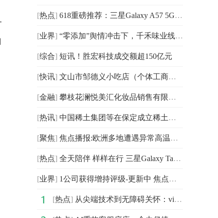
[
热点
]
618重磅推荐：三星Galaxy A57 5G由内而外打造高品质体验
一
[
业界
]
“零添加”舆情冲击下，千禾味业线上收入暴降36%
自
[
综合
]
短讯！胜宏科技成交额超150亿元
，
[
快讯
]
文山市邹德义小吃店（个体工商户）成立 注册资本0.5万人民币
[
金融
]
攀枝花澜悦美汇化妆品销售有限公司成立 注册资本10万人民币
[
热讯
]
中国稀土集团等在保定成立稀土新材料公司
[
聚焦
]
焦点播报:欧洲多地遭遇异常高温天气 专家：“热穹顶”效应导致
[
热点
]
全天陪伴 样样在行 三星Galaxy Tab S10 FE成618必购大屏好物
[
业界
]
1公司获得增持评级-更新中 焦点速读
[
热点
]
从尖端技术到无障碍关怀：vivo携多项创新成果亮相联通合作伙伴大会