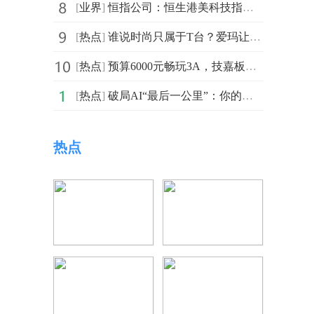
[
业界
]
恒指公司：恒生港美科技指数将纳入SpaceX
[
热点
]
谁说时尚只属于T台？爱玛让电动车，成为街头高定
[
热点
]
预算6000元畅玩3A，技嘉板卡好用又实惠
[
热点
]
破局AI“最后一公里”：你的效率提升了10倍，为何团队依旧跑不快？
热点