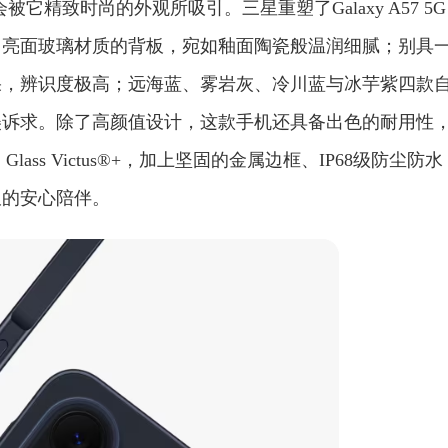
就会被它精致时尚的外观所吸引。三星重塑了Galaxy A57 5G
用亮面玻璃材质的背板，宛如釉面陶瓷般温润细腻；别具
果，辨识度极高；远海蓝、雾岩灰、冷川蓝与冰芋紫四款
美诉求。除了高颜值设计，这款手机还具备出色的耐用性
® Glass Victus®+，加上坚固的金属边框、IP68级防尘防水
久的安心陪伴。