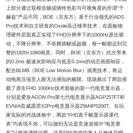
上部分通过双模倍频或牺牲色彩与可视角度的所谓“千
赫兹”产品不同，BOE（京东方）基于行业领先的ADS
Pro技术和自主研发的Oxide高迁移率技术，在面板物
理硬件层面真正实现了FHD分辨率下的1000Hz原生驱
动，不降分辨率、不依赖插帧或超频，每一帧都达到完
整的1920×1080画质。同时，BOE（京东方）此次带来
的0.2ms 极速灰阶响应与低至0.1ms的动态画面响应，
配合BLMB（BOE Low Motion Blur）插黑技术，将运
动拖尾压缩至人眼无法感知的极限。现场展出了两款搭
载了原生FHD 1000Hz技术面板的新一代电竞显示器，
分别是爱攻AGON Pro第七代电竞显示器AGP257FT和
EVNIA弈威霹雳X2Pro电竞显示器25M4P5200T。在玩
家实际的对战体验中，两款“FHD真千帧显示器课代
表”均表现不俗，可以做到无论是竞速游戏中“电竞赛
车”以极速漂移过弯，还是FPS游戏中敌人从掩体后瞬