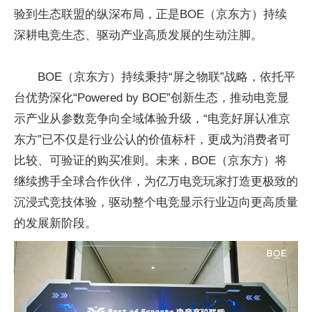
验到生态联盟的纵深布局，正是BOE（京东方）持续
深耕电竞生态、驱动产业高质发展的生动注脚。
BOE（京东方）持续秉持“屏之物联”战略，依托平
台优势深化“Powered by BOE”创新生态，推动电竞显
示产业从参数竞争向全域体验升级，“电竞好屏认准京
东方”已不仅是行业公认的价值标杆，更成为消费者可
比较、可验证的购买准则。未来，BOE（京东方）将
继续携手全球合作伙伴，为亿万电竞玩家打造更极致的
沉浸式竞技体验，驱动整个电竞显示行业迈向更高质量
的发展新阶段。