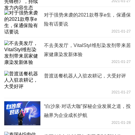
2021-01-27
对于强势来袭的2021款尊享e生，保通保
险有话要说
2021-01-27
不去美发厅，VitalStyl维彤染发剂带来居
家健康染发新体验
2021-01-27
普渡送餐机器人入驻农耕记，大受好评
2021-01-27
“白沙泉·对话大咖”探秘企业发展之道，投
融界为企业成长护航
2021-01-28