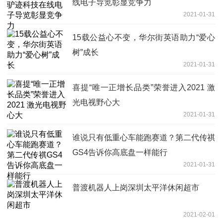
线电子导览彰显竞争力
2021-01-31
15载公益心不变，华尔街英语助力“爱心
树”成长
2021-01-31
喜提“唯一正增长品类”荣誉进入2021 激
光电视野心大
2021-01-31
谁说只有低重心车能跑赛道？第二代传祺
GS4告诉你高底盘一样能行
2021-01-31
普渡机器人上岗深圳太平洋休闲超市
2021-02-01