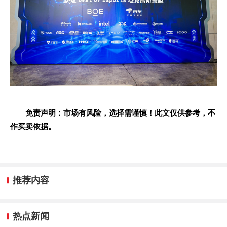
免责声明：市场有风险，选择需谨慎！此文仅供参考，不
作买卖依据。
推荐内容
热点新闻