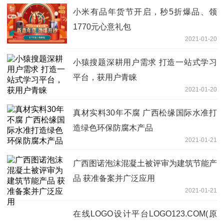
小米有品年货节开启，秒5折爆品、领
1770元心意礼包
2021-01-20
小猿搜题深耕用户需求 打造一站式学习
平台，获用户青睐
2021-01-20
真材实料30年不腐 广西松缘国际水准打
造绿色环保防腐木产品
2021-01-21
广西图诺泡沫混凝土被评审为建筑节能产
品 获准备案并广泛应用
2021-01-21
在线LOGO设计平台LOGO123.COM(原