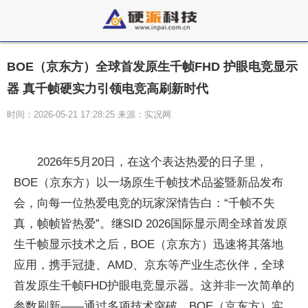
BOE（京东方）全球首发原生千帧FHD 护眼电竞显示
器 真千帧硬实力引领电竞高刷新时代
时间：2026-05-21 17:28:25 来源：实况网
2026年5月20日，在这个表达热爱的日子里，
BOE（京东方）以一场原生千帧技术品鉴暨新品发布
会，向每一位热爱电竞的玩家深情告白：“千帧不失
真，帧帧皆热爱”。继SID 2026国际显示周全球首发原
生千帧显示技术之后，BOE（京东方）迅速将其落地
应用，携手冠捷、AMD、京东等产业生态伙伴，全球
首发原生千帧FHD护眼电竞显示器。这并非一次简单的
参数刷新——通过多项技术突破，BOE（京东方）实