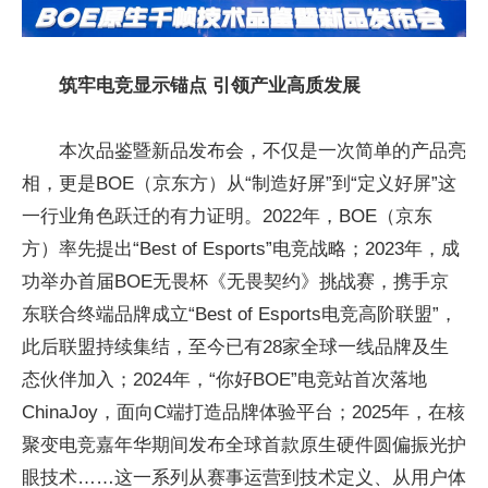
筑牢电竞显示锚点 引领产业高质发展
本次品鉴暨新品发布会，不仅是一次简单的产品亮
相，更是BOE（京东方）从“制造好屏”到“定义好屏”这
一行业角色跃迁的有力证明。2022年，BOE（京东
方）率先提出“Best of Esports”电竞战略；2023年，成
功举办首届BOE无畏杯《无畏契约》挑战赛，携手京
东联合终端品牌成立“Best of Esports电竞高阶联盟”，
此后联盟持续集结，至今已有28家全球一线品牌及生
态伙伴加入；2024年，“你好BOE”电竞站首次落地
ChinaJoy，面向C端打造品牌体验平台；2025年，在核
聚变电竞嘉年华期间发布全球首款原生硬件圆偏振光护
眼技术……这一系列从赛事运营到技术定义、从用户体