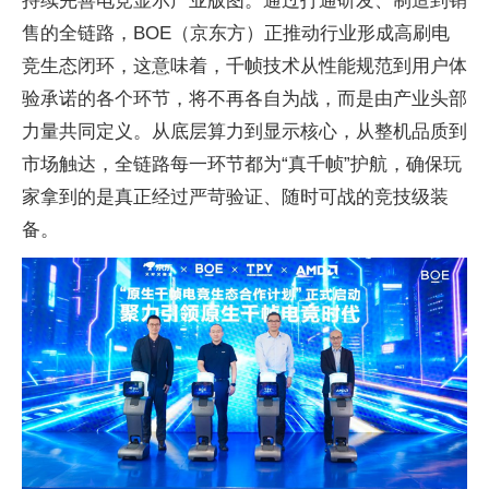
持续完善电竞显示产业版图。通过打通研发、制造到销
售的全链路，BOE（京东方）正推动行业形成高刷电
竞生态闭环，这意味着，千帧技术从性能规范到用户体
验承诺的各个环节，将不再各自为战，而是由产业头部
力量共同定义。从底层算力到显示核心，从整机品质到
市场触达，全链路每一环节都为“真千帧”护航，确保玩
家拿到的是真正经过严苛验证、随时可战的竞技级装
备。