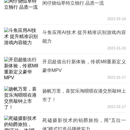
闲仔烧仙草特立独行 品质一流
2021-01-16
斗鱼应用AI技术 提升精准识别游戏内容
能力
2021-01-16
开启超值出行新体验，传祺M8重新定义
豪华MPV
2021-01-17
扬帆万里，喜贺乐淘呗呗在港交所敲钟上
市了！
2021-01-17
死磕摄影技术的铂爵旅拍，用“五位一
体”模式打造品牌硬实力