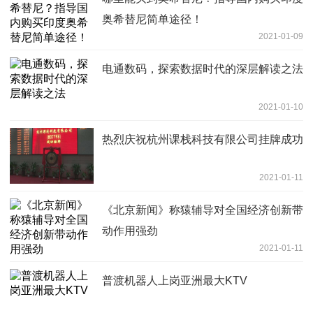
奥希替尼简单途径！
2021-01-09
电通数码，探索数据时代的深层解读之法
2021-01-10
热烈庆祝杭州课栈科技有限公司挂牌成功
2021-01-11
《北京新闻》称猿辅导对全国经济创新带
动作用强劲
2021-01-11
普渡机器人上岗亚洲最大KTV