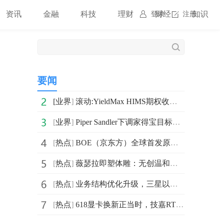
资讯
金融
科技
理财
财经
知识
登录
注册
要闻
[
业界
]
滚动:YieldMax HIMS期权收入策略ETF宣布每周派息0.2186美元
[
业界
]
Piper Sandler下调家得宝目标价至378美元_焦点速讯
[
热点
]
BOE（京东方）全球首发原生千帧FHD 护眼电竞显示器 真千帧硬实力引领电竞高刷新时代
[
热点
]
薇瑟拉即塑体雕：无创温和溶脂，瘦得紧致不松垮
[
热点
]
业务结构优化升级，三星以高端智造深耕中国市场
[
热点
]
618显卡换新正当时，技嘉RTX 50显卡好价不容错过