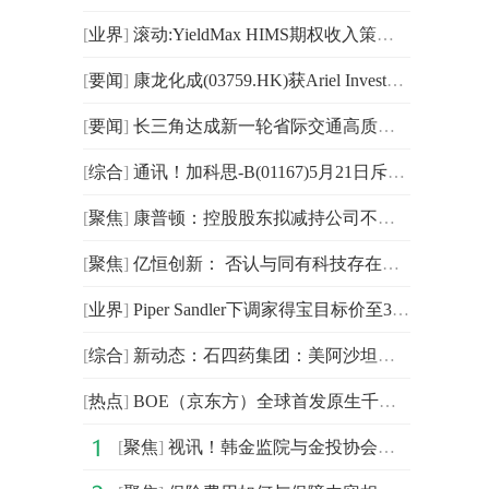
[
业界
]
滚动:YieldMax HIMS期权收入策略ETF宣布每周派息0.2186美元
[
要闻
]
康龙化成(03759.HK)获Ariel Investments, LLC增持90.07万股
[
要闻
]
长三角达成新一轮省际交通高质量互联互通合作协议
[
综合
]
通讯！加科思-B(01167)5月21日斥资46.3万港元回购8.73万股
[
聚焦
]
康普顿：控股股东拟减持公司不超1%股份
[
聚焦
]
亿恒创新： 否认与同有科技存在控股关系或推进并购等 每日报道
[
业界
]
Piper Sandler下调家得宝目标价至378美元_焦点速讯
[
综合
]
新动态：石四药集团：美阿沙坦铂获国家药监局批准登记为原料药
[
热点
]
BOE（京东方）全球首发原生千帧FHD 护眼电竞显示器 真千帧硬实力引领电竞高刷新时代
[
聚焦
]
视讯！韩金监院与金投协会称将为韩股市保驾护航