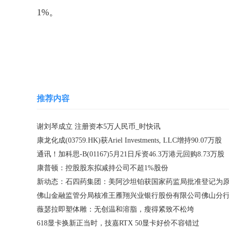
1%。
关键词：
控股股东
康普顿
股份
拟减持公
推荐内容
谢刘琴成立 注册资本5万人民币_时快讯
康龙化成(03759.HK)获Ariel Investments, LLC增持90.07万股
通讯！加科思-B(01167)5月21日斥资46.3万港元回购8.73万股
康普顿：控股股东拟减持公司不超1%股份
薇瑟拉即塑体雕：无创温和溶脂，瘦得紧致不松垮
618显卡换新正当时，技嘉RTX 50显卡好价不容错过