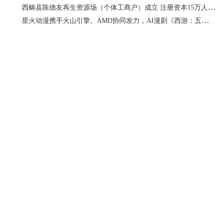
西畴县陈德友再生资源场（个体工商户）成立 注册资本15万人民币
星火动漫携手火山引擎、AMD协同发力，AI漫剧《西游：五指山上贴瓷砖》登顶春节档