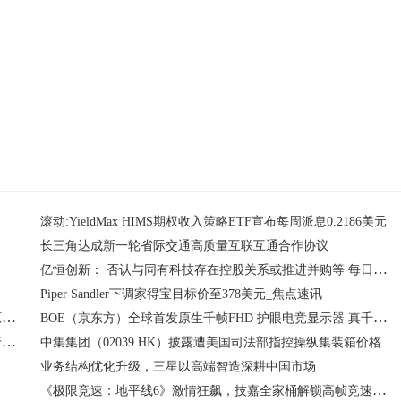
司
超过
603798
公司
交易
公告
计划
滚动:YieldMax HIMS期权收入策略ETF宣布每周派息0.2186美元
长三角达成新一轮省际交通高质量互联互通合作协议
亿恒创新： 否认与同有科技存在控股关系或推进并购等 每日报道
Piper Sandler下调家得宝目标价至378美元_焦点速讯
新动态：石四药集团：美阿沙坦铂获国家药监局批准登记为原料药
BOE（京东方）全球首发原生千帧FHD 护眼电竞显示器 真千帧硬实力引领电竞高刷新时代
佛山金融监管分局核准王雁翔兴业银行股份有限公司佛山分行副行长任职资格|观焦点
中集集团（02039.HK）披露遭美国司法部指控操纵集装箱价格
业务结构优化升级，三星以高端智造深耕中国市场
《极限竞速：地平线6》激情狂飙，技嘉全家桶解锁高帧竞速体验