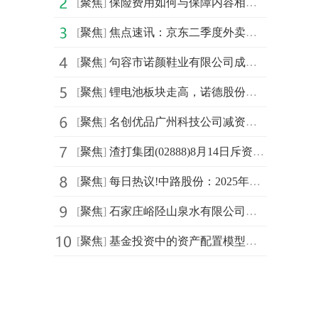
[
聚焦
]
保险费用如何与保障内容相匹配？
[
聚焦
]
焦点速讯：京东二季度外卖等新业务收入同比增超一倍
[
聚焦
]
句容市诺颜鞋业有限公司成立 注册资本200万人民币
[
聚焦
]
锂电池板块走高，诺德股份涨停 焦点精选
[
聚焦
]
名创优品广州科技公司减资至3.1亿_当前信息
[
聚焦
]
渣打集团(02888)8月14日斥资734.64万英镑回购52.27万股_焦点热讯
[
聚焦
]
每日热议!中路股份：2025年半年度净利润约-831万元
[
聚焦
]
石家庄峪陉山泉水有限公司成立 注册资本68万人民币
[
聚焦
]
基金投资中的资产配置模型有哪些应用？_今日看点