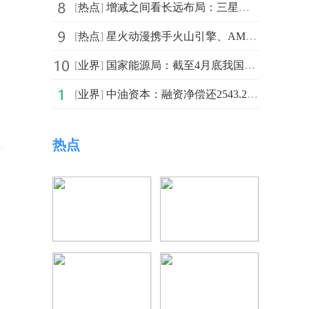
[
热点
]
增减之间看长远布局：三星电子优化中国大陆市场业务结构
[
热点
]
星火动漫携手火山引擎、AMD协同发力，AI漫剧《西游：五指山上贴瓷砖》登顶春节档
[
业界
]
国家能源局：截至4月底我国电动汽车充电基础设施（枪）总数达到2195.5万个-实时
[
业界
]
中油资本：融资净偿还2543.2万元，融资余额22.39亿元 每日热门
热点