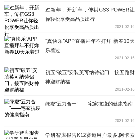
过新年，开新车，传祺GS3 POWER让
你轻松享受高品质出行
2021-02-16
“真快乐”APP直播拜年不打烊 新春10天
乐着过
2021-02-16
初五“破五”安装英可纳铸铝门，接五路财
神迎财纳福
2021-02-16
绿瘦“五力合一”——宅家抗疫的健康指南
2021-02-16
学研智库报告K12赛道用户最多,阿卡索