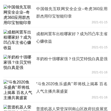
中国领先互联网安全企业--奇虎360应用
群杰用印宝智能印章
2021-01-15
成都闲置车出租哪家好？成为凹凸车主省
心赚收益
2021-01-15
羊奶粉十强哪家强？佳贝艾特悦白真是强
2021-01-16
“斗鱼2020鱼乐盛典” 即将线上揭幕 百名
人气主播共襄盛宴
2021-01-16
普渡机器人荣登深圳南山区政府抗疫展览