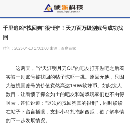
千里追凶“找回狗”很“刑”！天刀百万级别账号成功找
回
时间：2023-04-10 17:01:00 来源：百度百家
这两天，当“天涯明月刀OL”的吧友打开贴吧之后着
实被一则账号被找回的帖子惊吓一跳。原因无他，只因
为被找回账号的价值竟然高达150W软妹币。如此惊人
数目，让看惯了挥金如土的吧友和游戏玩家们也不由得
咂舌，连忙说道：“这次的找回狗真的很刑”，同时纷纷
在帖子下留言插眼，支起小马扎抱起西瓜，欲了解事情
的下一步发展情况。