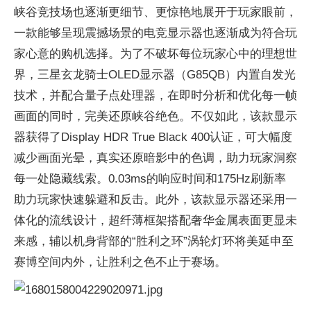
峡谷竞技场也逐渐更细节、更惊艳地展开于玩家眼前，
一款能够呈现震撼场景的电竞显示器也逐渐成为符合玩
家心意的购机选择。为了不破坏每位玩家心中的理想世
界，三星玄龙骑士OLED显示器（G85QB）内置自发光
技术，并配合量子点处理器，在即时分析和优化每一帧
画面的同时，完美还原峡谷绝色。不仅如此，该款显示
器获得了Display HDR True Black 400认证，可大幅度
减少画面光晕，真实还原暗影中的色调，助力玩家洞察
每一处隐藏线索。0.03ms的响应时间和175Hz刷新率
助力玩家快速躲避和反击。此外，该款显示器还采用一
体化的流线设计，超纤薄框架搭配奢华金属表面更显未
来感，辅以机身背部的“胜利之环”涡轮灯环将美延申至
赛博空间内外，让胜利之色不止于赛场。