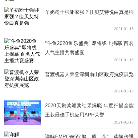
羊奶粉十强哪家强？佳贝艾特悦白真是强
2021-01-16
“斗鱼2020鱼乐盛典” 即将线上揭幕 百名
人气主播共襄盛宴
2021-01-16
普渡机器人荣登深圳南山区政府抗疫展览
2021-01-16
2020天鹅奖颁奖结果揭晓 年度扫描全能
王获最佳手机应用APP荣誉
2021-01-16
详解EMPOW55“趣、质、亲”，读懂传祺