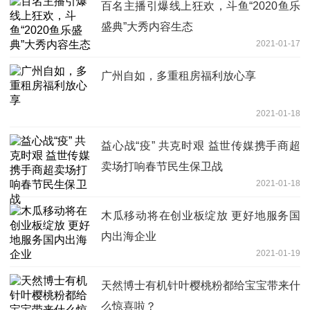
百名主播引爆线上狂欢，斗鱼“2020鱼乐
盛典”大秀内容生态
2021-01-17
广州自如，多重租房福利放心享
2021-01-18
益心战“疫” 共克时艰 益世传媒携手商超
卖场打响春节民生保卫战
2021-01-18
木瓜移动将在创业板绽放 更好地服务国
内出海企业
2021-01-19
天然博士有机针叶樱桃粉都给宝宝带来什
么惊喜啦？