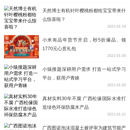
天然博士有机针叶樱桃粉都给宝宝带来什
么惊喜啦？
2021-01-19
小米有品年货节开启，秒5折爆品、领
1770元心意礼包
2021-01-20
小猿搜题深耕用户需求 打造一站式学习
平台，获用户青睐
2021-01-20
真材实料30年不腐 广西松缘国际水准打
造绿色环保防腐木产品
2021-01-21
广西图诺泡沫混凝土被评审为建筑节能产