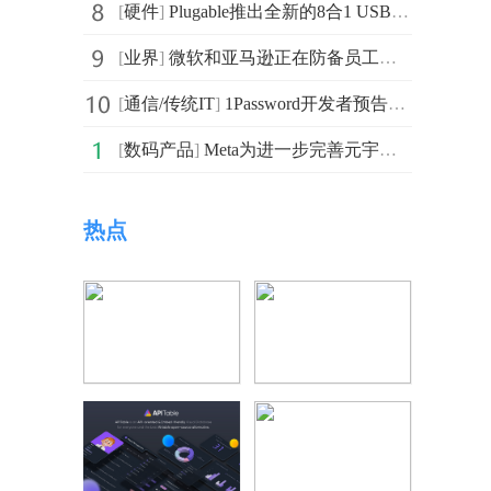
[
硬件
]
Plugable推出全新的8合1 USB-C扩展坞 可以兼作iPad或iPhone支架
[
业界
]
微软和亚马逊正在防备员工在使用过程中泄密 禁止向ChatG
[
通信/传统IT
]
1Password开发者预告了即将发布的重大版本更新 针对iOS
[
数码产品
]
Meta为进一步完善元宇宙硬件生态系统 目前内部可能正在
，
热点
。