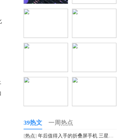
化
，
上
和
39热文
一周热点
[
热点
]
年后值得入手的折叠屏手机 三星Galaxy Z Flip4颜值功能俱佳