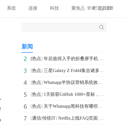
系统
连接
科技
聚焦
栏目首页
登录
注册
新闻
[
热点
]
年后值得入手的折叠屏手机 三星Galaxy Z Flip4颜值功能俱佳
[
热点
]
三星Galaxy Z Fold4集合诸多领先技术 让折叠屏手机更好用
[
热点
]
Whatsapp半协议营销系统效果如何？
[
热点
]
1天斩获GitHub 1000+星标，一款免费开源的多维表格推出
机
[
热点
]
关于Whatsapp黑科技有哪些优势呢？
验
[
通信/传统IT
]
Netflix上线FAQ页面 详细介绍了会如何阻止密码共享
品