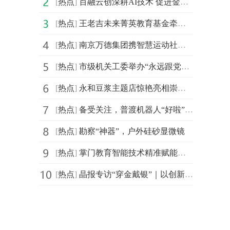
[
热点
]
百融云创深耕AI技术 促进金融机构盘活存量客户
[
热点
]
王老吉未来菁英教育基金牵手汕头大学首设 “刺柠吉奖学
[
热点
]
南京万德集团携智慧运动社区解决方案精彩亮相2021体博会
[
热点
]
市级机关工委举办“永远跟党走，建功新时代”庆祝建党百
[
热点
]
永和豆浆主题店惊艳亮相崇明花博会，成新晋网红打卡地
[
热点
]
备受关注，普渡机器人“好啦”亮相2021中国连锁餐饮峰会
[
热点
]
勘察“神器”，户外硅砂显微镜
[
热点
]
掌门教育智能技术精准赋能个性化教学 品质课程助力信息
[
热点
]
晶报专访“穿金戴银”｜以创新突破界限，创造无限可能