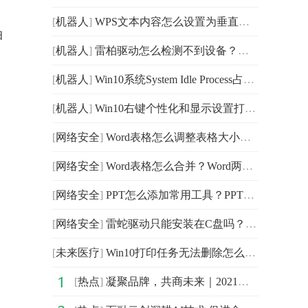
[
机器人
]
WPS文本内容怎么设置为垂直显示？WPS文本内容设置为垂直
拍
[
机器人
]
雷柏驱动怎么检测不到设备？雷柏驱动检测不到鼠标的解决
[
机器人
]
Win10系统System Idle Process占用率高怎么办？Win10系
[
机器人
]
Win10右键个性化和显示设置打不开怎么办？个性化和显示设
[
网络安全
]
Word表格怎么调整表格大小？Word调整表格大小的方法
[
网络安全
]
Word表格怎么合并？Word两个表格怎样拼接无缝隙？
，
[
网络安全
]
PPT怎么添加常用工具？PPT添加常用工具的方法
[
网络安全
]
雷蛇驱动只能安装在C盘吗？雷蛇驱动可以不安装在C盘吗？
[
未来医疗
]
Win10打印任务无法删除怎么办？Win10打印任务一直显示正
[
热点
]
凝聚品牌，共商未来｜2021中国企业品牌建设峰会暨媒体发